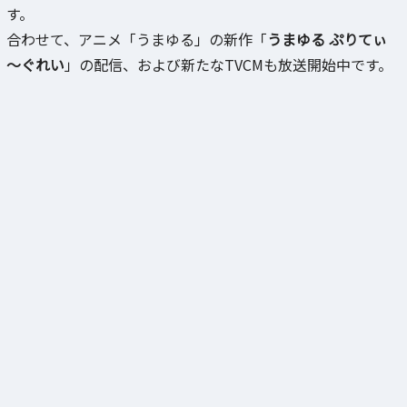
す。
合わせて、アニメ「うまゆる」の新作「
うまゆる ぷりてぃ
～ぐれい
」の配信、および新たなTVCMも放送開始中です。