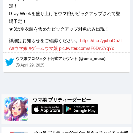
定！
Gray Weekを盛り上げるウマ娘がピックアップされて登
場予定！
★3は別衣装を含めたピックアップ対象のみ出現！
詳細はお知らせをご確認ください。
https://t.co/yjxbuObZl
A
#ウマ娘
#ゲームウマ娘
pic.twitter.com/sF6DnZYqYc
— ウマ娘プロジェクト公式アカウント (@uma_musu)
April 29, 2025
ウマ娘 プリティーダービー
ウマ娘 プリティーダービー 熱血ハチャメチャ大感