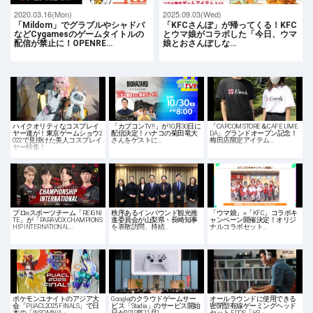
2020.03.16(Mon)
2025.09.03(Wed)
「Mildom」でグラブルやシャドバ
「KFCさんぽ」が帰ってくる！KFC
などCygamesのゲームタイトルの
とウマ娘がコラボした「今日、ウマ
配信が禁止に！OPENRE…
娘とおさんぽしな…
ハイクオリティなコスプレイ
「カプコンTV!!」が10月30日に
「CAPCOM STORE＆CAFE UME
ヤー達が！東京ゲームショウ2
配信決定！ハナコの菊田竜大
DA」グランドオープン記念！
022で見掛けた美人コスプレイ
さんをゲストに…
梅田店限定アイテム…
ヤー特集！
プロeスポーツチーム「REIGNI
秩序あるインバウンド観光推
「ウマ娘」×「KFC」コラボキ
TE」が「PARAVOX CHAMPIONS
進委員会が山梨県・長崎知事
ャンペーン開催決定！オリジ
HIP INTERNATIONAL…
を表敬訪問、持続…
ナルコラボセット…
ポケモンユナイトのアジア大
Googleのクラウドゲームサー
オールラウンドに使用できる
会「PUACL2025 FINALS」で日
ビス「Stadia」のサービス開始
密閉型有線ゲーミングヘッド
本の「INSOMNIA」…
日が2019年11月1…
セット EPOS「H3」…