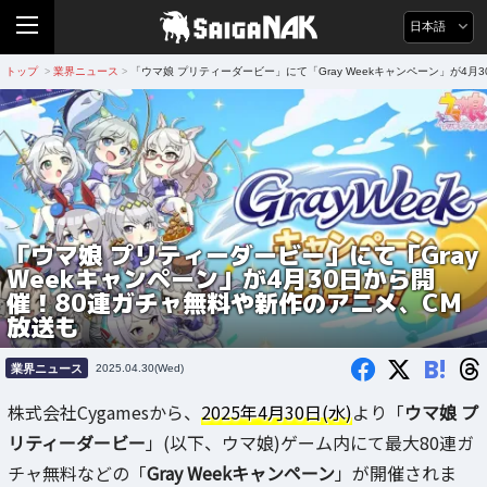
日本語
トップ
業界ニュース
「ウマ娘 プリティーダービー」にて「Gray Weekキャンペーン」が4
>
>
「ウマ娘 プリティーダービー」にて「Gray
Weekキャンペーン」が4月30日から開
催！80連ガチャ無料や新作のアニメ、CM
放送も
B!
業界ニュース
2025.04.30(Wed)
株式会社Cygamesから、
2025年4月30日(水)
より「
ウマ娘 プ
リティーダービー
」(以下、ウマ娘)ゲーム内にて最大80連ガ
チャ無料などの「
Gray Weekキャンペーン
」が開催されま