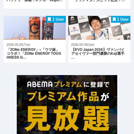
1 User
1 User
2026.05.26(Tue)
2026.05.09(Sat)
「ZONe ENERGY」×「ウマ娘」
【EVO Japan 2026】ヴァンパイ
コラボ！「ZONe ENERGY TOUG
アセイヴァー部門優勝のKaji選手
HNESS G…
…