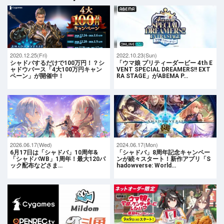
2020.12.25(Fri)
2022.10.23(Sun)
シャドバするだけで100万円！？シ
「ウマ娘 プリティーダービー 4th E
ャドウバース「4大100万円キャン
VENT SPECIAL DREAMERS!! EXT
ペーン」が開催中！
RA STAGE」がABEMA P…
2026.06.17(Wed)
2024.06.17(Mon)
6月17日は「シャドバ」10周年&
「シャドバ」8周年記念キャンペー
「シャドバWB」1周年！最大120パ
ンが続々スタート！新作アプリ「S
ック配布などさま…
hadowverse: World…