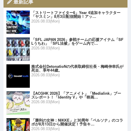
最新記事
「ストリートファイター6」Year 4追加キャラクター
「ヤスミン」8月3日配信開始！アッ…
2026.08.03(Mon)
「SFL JAPAN 2026」参戦チームの応援アイテム「SF
Lうちわ」「SFL法被」をゲーム内で…
2026.08.03(Mon)
株式会社DetonatioNの代表取締役社長・梅崎伸幸氏が
死去、享年44歳。
2026.08.03(Mon)
【ACGHK 2026】「アニメイト」「Medialink」ブー
スレポート！「Identity V」や「映画…
2026.08.03(Mon)
「勝利の女神：NIKKE」と30周年「ペルソナ」のコラ
ボが8月13日から開催決定！予告キ…
2026.08.03(Mon)