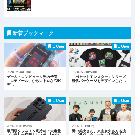
新着ブックマーク
1 User
1 User
2026.07.30(Thu)
2026.07.29(Wed)
ゲーム・コンピュータ界の伝説
「ポケットモンスター」シリーズ
「コモドール」からレトロなY2K
歴代パッケージをデザインした…
デ…
1 User
1 User
2026.07.01(Wed)
2026.06.19(Fri)
軍用級タフネス＆高冷却・大容量
田中美央さん、東山奈央さんも涙
バッテリー搭載！レノボ「Legio…
「プラグマタ」大ヒット記念！…