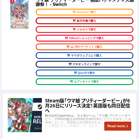
謝祭！ - Switch
Amazonで購入
楽天市場で購入
メルカリで探す
Yahoo!ショッピングで購入
au PAYマーケットで購入
ヤマダウェブコムで購入
ゲオオンラインで探す
Qoo10で探す
セブンネットで探す
Steam版「ウマ娘 プリティーダービー」が6
月26日にリリース決定！英語版も同日配信
へ
株式会社Cygamesは、大人気ゲーム「ウマ娘 プリティーダー
ビー」のSteam版を2025年6月26日(木)にリリースすることを
発表しました。英語版も同日配信されることが決定し、グロー
バル展開がさらに本格化していきます。
Read more