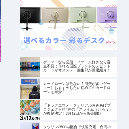
ゲーマーなら必須！？ゲーム好きなら審
査不要で作れる国際ブランドのデビット
カードがオススメ！編集部が厳選紹介！
S
カードローンは危ない？消費が多いゲー
マーにおすすめしたい初めてのカードロ
ーンを紹介！
「ドラクエウォーク」リアルおみあげプ
ロジェクト第4弾の「スライムういろう」
が復刻決定！3月12日から販売開始
タウリン2500㎎配合で快速充電！台湾の