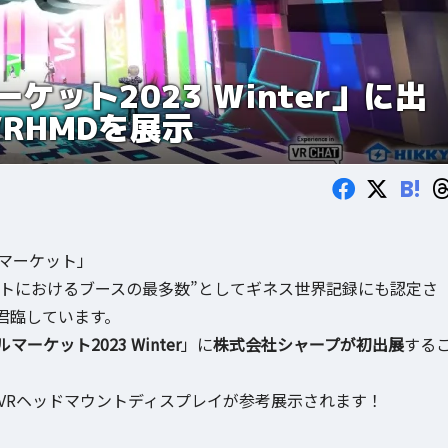
ット2023 Winter」に出
RHMDを展示
B!
ルマーケット」
ベントにおけるブースの最多数”としてギネス世界記録にも認定さ
君臨しています。
マーケット2023 Winter
」に
株式会社シャープが初出展
する
のVRヘッドマウントディスプレイが参考展示されます！