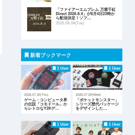
「ファイアーエムブレム 万紫千紅
Direct 2026.8.4」が8月4日23時か
ら配信決定！ソフ…
2026.08.04(Tue)
新着ブックマーク
1 User
1 User
2026.07.30(Thu)
2026.07.29(Wed)
ゲーム・コンピュータ界
「ポケットモンスター」
の伝説「コモドール」か
シリーズ歴代パッケージ
らレトロなY2Kデ…
をデザインした…
1 User
1 User