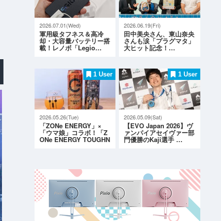
2026.07.01(Wed)
2026.06.19(Fri)
軍用級タフネス＆高冷
田中美央さん、東山奈央
却・大容量バッテリー搭
さんも涙「プラグマタ」
載！レノボ「Legio…
大ヒット記念！…
1 User
1 User
2026.05.26(Tue)
2026.05.09(Sat)
「ZONe ENERGY」×
【EVO Japan 2026】ヴ
「ウマ娘」コラボ！「Z
ァンパイアセイヴァー部
ONe ENERGY TOUGHN
門優勝のKaji選手 …
ESS G…