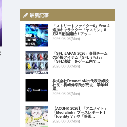
最新記事
「ストリートファイター6」Year 4
追加キャラクター「ヤスミン」8
月3日配信開始！アッ…
2026.08.03(Mon)
「SFL JAPAN 2026」参戦チーム
の応援アイテム「SFLうちわ」
「SFL法被」をゲーム内で…
2026.08.03(Mon)
株式会社DetonatioNの代表取締役
社長・梅崎伸幸氏が死去、享年44
歳。
2026.08.03(Mon)
【ACGHK 2026】「アニメイト」
「Medialink」ブースレポート！
「Identity V」や「映画…
2026.08.03(Mon)