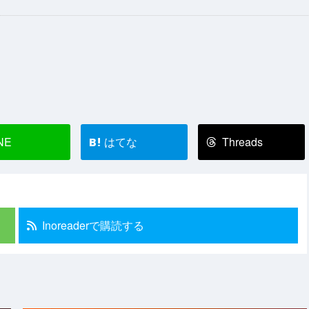
NE
はてな
Threads
B!
Inoreaderで購読する