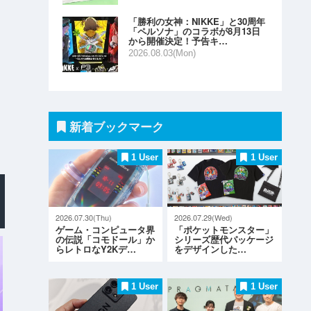
「勝利の女神：NIKKE」と30周年
「ペルソナ」のコラボが8月13日
から開催決定！予告キ…
2026.08.03(Mon)
新着ブックマーク
1 User
1 User
2026.07.30(Thu)
2026.07.29(Wed)
ゲーム・コンピュータ界
「ポケットモンスター」
の伝説「コモドール」か
シリーズ歴代パッケージ
らレトロなY2Kデ…
をデザインした…
1 User
1 User