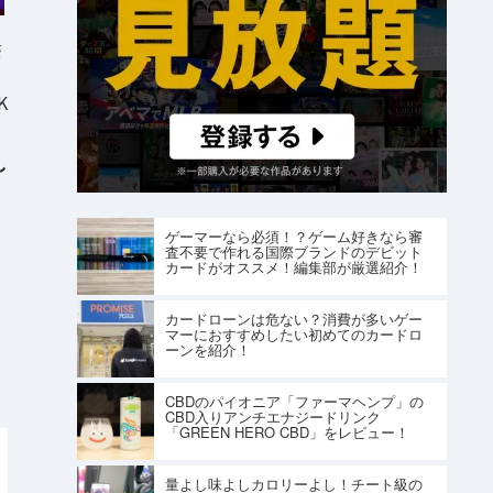
S
K
し
ゲーマーなら必須！？ゲーム好きなら審
査不要で作れる国際ブランドのデビット
カードがオススメ！編集部が厳選紹介！
カードローンは危ない？消費が多いゲー
マーにおすすめしたい初めてのカードロ
ーンを紹介！
CBDのパイオニア「ファーマヘンプ」の
CBD入りアンチエナジードリンク
「GREEN HERO CBD」をレビュー！
量よし味よしカロリーよし！チート級の