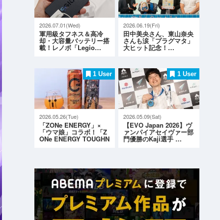
2026.07.01(Wed)
2026.06.19(Fri)
軍用級タフネス＆高冷
田中美央さん、東山奈央
却・大容量バッテリー搭
さんも涙「プラグマタ」
載！レノボ「Legio…
大ヒット記念！…
1 User
1 User
2026.05.26(Tue)
2026.05.09(Sat)
「ZONe ENERGY」×
【EVO Japan 2026】ヴ
「ウマ娘」コラボ！「Z
ァンパイアセイヴァー部
ONe ENERGY TOUGHN
門優勝のKaji選手 …
ESS G…