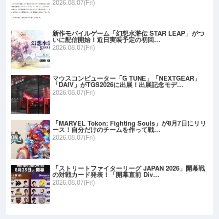
2026.08.07(Fri)
新作モバイルゲーム「幻想水滸伝 STAR LEAP」がつ
いに配信開始！近日実装予定の初回…
2026.08.07(Fri)
マウスコンピューター「G TUNE」「NEXTGEAR」
「DAIV」がTGS2026に出展！出展記念モデ…
2026.08.07(Fri)
「MARVEL Tōkon: Fighting Souls」が8月7日にリリ
ース！自分だけのチームを作って戦…
2026.08.07(Fri)
「ストリートファイターリーグ JAPAN 2026」開幕戦
の対戦カード発表！「開幕直前 Div…
2026.08.07(Fri)