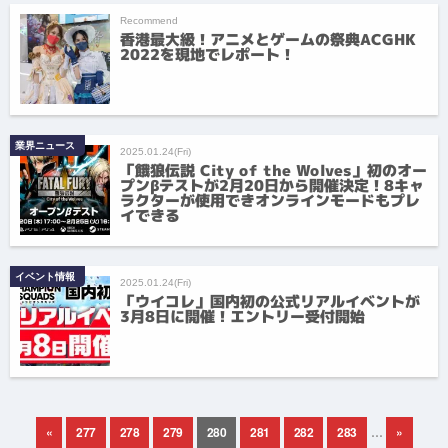
Recommend
香港最大級！アニメとゲームの祭典ACGHK
2022を現地でレポート！
業界ニュース
2025.01.24(Fri)
「餓狼伝説 City of the Wolves」初のオー
プンβテストが2月20日から開催決定！8キャ
ラクターが使用できオンラインモードもプレ
イできる
イベント情報
2025.01.24(Fri)
「ウイコレ」国内初の公式リアルイベントが
3月8日に開催！エントリー受付開始
«
277
278
279
280
281
282
283
…
»