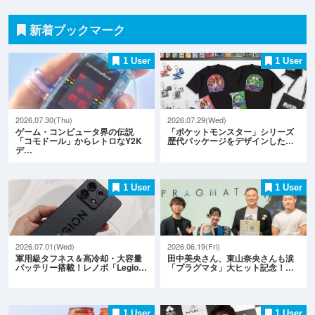
新着ブックマーク
1 User
1 User
2026.07.30(Thu)
2026.07.29(Wed)
ゲーム・コンピュータ界の伝説
「ポケットモンスター」シリーズ
「コモドール」からレトロなY2K
歴代パッケージをデザインした…
デ…
1 User
1 User
2026.07.01(Wed)
2026.06.19(Fri)
軍用級タフネス＆高冷却・大容量
田中美央さん、東山奈央さんも涙
バッテリー搭載！レノボ「Legio…
「プラグマタ」大ヒット記念！…
1 User
1 User