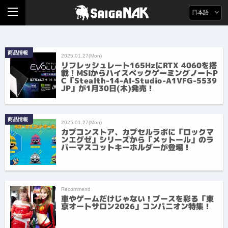
日本語
商品情報
2025.01.27(Mon)
リフレッシュレート165HzにRTX 4060を搭
載！MSIからハイスペックゲーミングノートP
C「Stealth-14-AI-Studio-A1VFG-5539
JP」が1月30日(木)発売！
商品情報
2025.01.27(Mon)
カプコンストア、カプセルラボに「ロックマ
ンエグゼ」シリーズから「メットール」のラ
バーマスコットキーホルダーが登場！
Recommend
車やゲームだけじゃない！ブースを彩る「東
京オートサロン2026」コンパニオン特集！