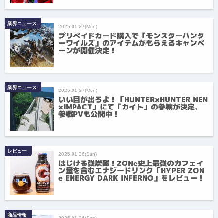
業界ニュース
2025.01.27(Mon)
プリペイドカード購入で「モンスターハンタ
ーワイルズ」のアイテムがもらえるキャンペ
ーンが開催決定！
業界ニュース
2025.01.27(Mon)
いい目が出ろよ！「HUNTER×HUNTER NEN
×IMPACT」にて「カイト」の参戦が決定、
参戦PVも公開中！
レビュー
2025.01.26(Sun)
はじける強炭酸！ZONe史上最強のカフェイ
ン量を含むエナジードリンク「HYPER ZON
e ENERGY DARK INFERNO」をレビュー！
商品情報
2025.01.26(Sun)