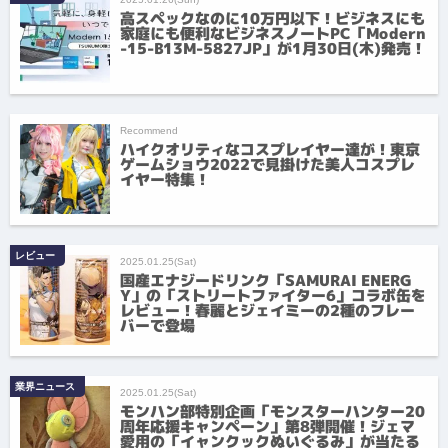
高スペックなのに10万円以下！ビジネスにも
家庭にも便利なビジネスノートPC「Modern
-15-B13M-5827JP」が1月30日(木)発売！
Recommend
ハイクオリティなコスプレイヤー達が！東京
ゲームショウ2022で見掛けた美人コスプレ
イヤー特集！
レビュー
2025.01.25(Sat)
国産エナジードリンク「SAMURAI ENERG
Y」の「ストリートファイター6」コラボ缶を
レビュー！春麗とジェイミーの2種のフレー
バーで登場
業界ニュース
2025.01.25(Sat)
モンハン部特別企画「モンスターハンター20
周年応援キャンペーン」第8弾開催！ジェマ
愛用の「イャンクックぬいぐるみ」が当たる