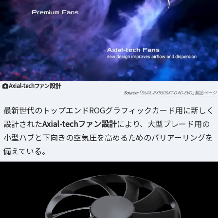
Axial-techファン設計
「DUAL-RX5500XT-O4G-EVO」製品ページ
最新世代のトップエンドROGグラフィックカード用に新しく
設計された
Axial-techファン設計
により、大型ブレード用の
小型ハブと下向きの空気圧を高めるためのバリアーリングを
備えている。