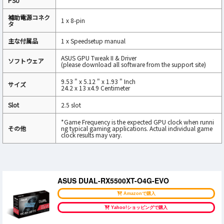
PSU
補助電源コネク
1 x 8-pin
タ
主な付属品
1 x Speedsetup manual
ASUS GPU Tweak II & Driver
ソフトウェア
(please download all software from the support site)
9.53 " x 5.12 " x 1.93 " Inch
サイズ
24.2 x 13 x4.9 Centimeter
Slot
2.5 slot
*Game Frequency is the expected GPU clock when runni
その他
ng typical gaming applications. Actual individual game
clock results may vary.
ASUS DUAL-RX5500XT-O4G-EVO
Amazonで購入
Yahoo!ショッピングで購入