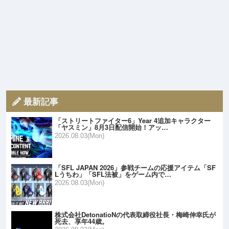
最新記事
「ストリートファイター6」Year 4追加キャラクター
「ヤスミン」8月3日配信開始！アッ…
2026.08.03(Mon)
「SFL JAPAN 2026」参戦チームの応援アイテム「SF
Lうちわ」「SFL法被」をゲーム内で…
2026.08.03(Mon)
株式会社DetonatioNの代表取締役社長・梅崎伸幸氏が
死去、享年44歳。