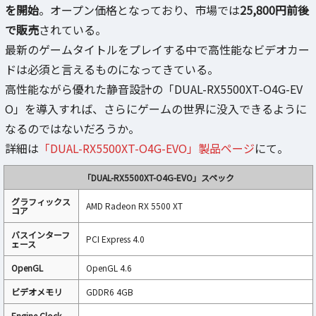
を開始
。オープン価格となっており、市場では
25,800円前後
で販売
されている。
最新のゲームタイトルをプレイする中で高性能なビデオカー
ドは必須と言えるものになってきている。
高性能ながら優れた静音設計の「DUAL-RX5500XT-O4G-EV
O」を導入すれば、さらにゲームの世界に没入できるように
なるのではないだろうか。
詳細は
「DUAL-RX5500XT-O4G-EVO」製品ページ
にて。
「DUAL-RX5500XT-O4G-EVO」スペック
グラフィックス
AMD Radeon RX 5500 XT
コア
バスインターフ
PCI Express 4.0
ェース‎
OpenGL
OpenGL 4.6
ビデオメモリ
GDDR6 4GB
Engine Clock –