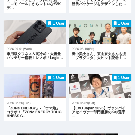
「コモドール」からレトロなY2K
歴代パッケージをデザインした…
デ…
1 User
1 User
2026.07.01(Wed)
2026.06.19(Fri)
軍用級タフネス＆高冷却・大容量
田中美央さん、東山奈央さんも涙
バッテリー搭載！レノボ「Legio…
「プラグマタ」大ヒット記念！…
1 User
1 User
2026.05.26(Tue)
2026.05.09(Sat)
「ZONe ENERGY」×「ウマ娘」
【EVO Japan 2026】ヴァンパイ
コラボ！「ZONe ENERGY TOUG
アセイヴァー部門優勝のKaji選手
HNESS G…
…