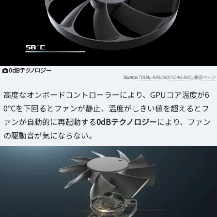
0dBテクノロジー
「DUAL-RX5500XT-O4G-EVO」製品ページ
高度なオンボードコントローラーにより、GPUコア温度が6
0℃を下回るとファンが静止、温度がしきい値を超えるとフ
ァンが自動的に再起動する
0dBテクノロジー
により、ファン
の駆動音が気にならない。