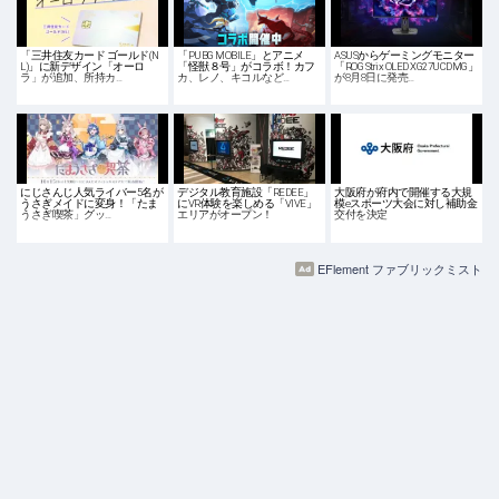
「三井住友カード ゴールド(N
「PUBG MOBILE」とアニメ
ASUSからゲーミングモニター
L)」に新デザイン「オーロ
「怪獣８号」がコラボ！カフ
「ROG Strix OLED XG27UCDMG」
ラ」が追加、所持カ…
カ、レノ、キコルなど…
が8月8日に発売…
にじさんじ人気ライバー5名が
デジタル教育施設「REDEE」
大阪府が府内で開催する大規
うさぎメイドに変身！「たま
にVR体験を楽しめる「VIVE」
模eスポーツ大会に対し補助金
うさぎ喫茶」グッ…
エリアがオープン！
交付を決定
EFlement ファブリックミスト