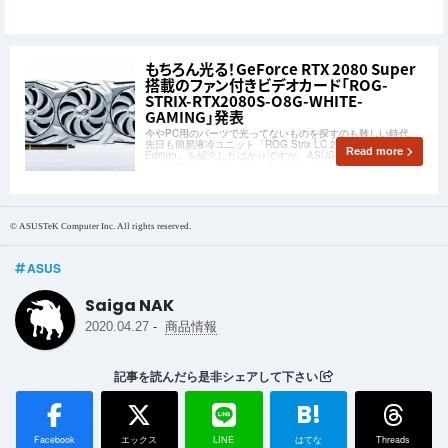
もちろん光る！GeForce RTX 2080 Super
搭載のファン付きビデオカード「ROG-
STRIX-RTX2080S-O8G-WHITE-
GAMING」発表
今やPC用のパーツで光ってないものを探すのも難しい時代。
先日も簡易液冷ユニット「ROG Strix LC 240/360 RGB White
Read more
Edition」を紹介したばかりですが、ASUSのゲーミングブラン
ド「ROG」からまたしてもAura Sync対応のPCパーツが発表
になりました！今度はグラフィックカードASUS
© ASUSTeK Computer Inc. All rights reserved.
ASUS
Saiga NAK
-
2020.04.27
商品情報
記事を読んだら是非シェアして下さい
B!
Facebook
エックス
LINE
はてな
Threads