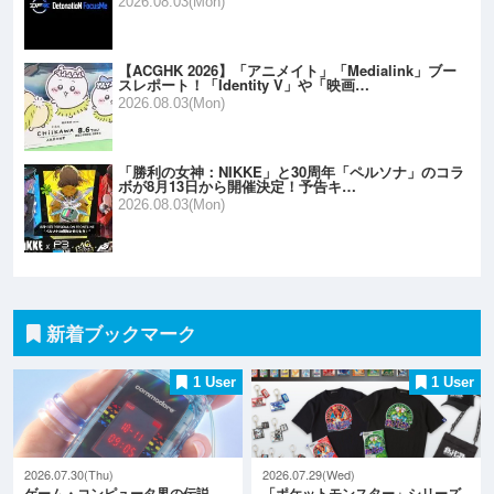
2026.08.03(Mon)
【ACGHK 2026】「アニメイト」「Medialink」ブー
スレポート！「Identity V」や「映画…
2026.08.03(Mon)
「勝利の女神：NIKKE」と30周年「ペルソナ」のコラ
ボが8月13日から開催決定！予告キ…
2026.08.03(Mon)
新着ブックマーク
1 User
1 User
2026.07.30(Thu)
2026.07.29(Wed)
ゲーム・コンピュータ界の伝説
「ポケットモンスター」シリーズ