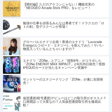
【開封編】ただのアケコンじゃない！機能充実の
「NEOGEO Arcade Stick PRO」をレビュー！
勉強や仕事を頑張るみんなは勇者です！ドラクエの「ロ
トの剣」型デスクペンが登場！
グローバルエナドリ企画！香港のエナドリ「Lucozade
Energy(ルコゼード・エナジー)」を飲んでみた！ヤバい
物質入っているんとちゃいますの？
エナドリ「ZONe」とアニメ「怪獣8号」がコラボした
「ZONe ENERGY MAX IMPACT」が6月25日発売！怪獣
8号QUOカードが当たるキャンペーン実施中
サントリーのエナジードリンク「ZONe」が遂に全国発
売！
仮想通貨(暗号通貨)デビューはどこの取引所がオススメ？
口座開設って大変なの？人気仮想通貨取引所を徹底比
較！