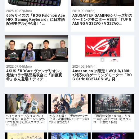
2025.10.27(Mon)
2019.09.20(Fri)
65％サイズの「ROG Falchion Ace
ASUSがTUF GAMINGシリーズ初の
HFX Gaming Keyboard」に日本語
ゲーミングモニター ASUS「TUF G
配列モデルが登場！1…
AMING VG32VQ / VG27AQ…
2022.07.04(Mon)
2024.06.14(Fri)
ASUS「ROG×エヴァンゲリオン」
Amazon.co.jp限定！WQHD/180H
最強コラボ製品発表会に「加藤夏
z対応の白ゲーミングモニター「RO
希」さん登場！ディテ…
G Strix XG27ACS-W」発…
ハイクオリティなコスプレイ
かなりお得！「天穂のサクナ
「勝利の女神：NIKKE」リリ
ヤー達が！東京ゲームショウ2
ヒメ」の廉価版パッケージが1
ースから10日で1,000万ダウン
022で見掛けた美人コスプレイ
2月9日に発売！
ロード達成！特別…
ヤー特集！