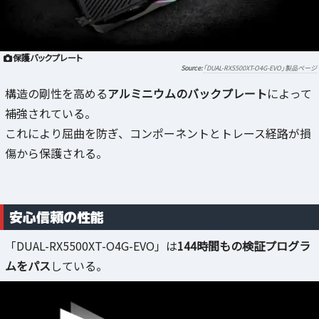
保護バックプレート
「DUAL-RX5500XT-O4G-EVO」製品ページ
構造の剛性を高める
アルミニウムのバックプレート
によって
補強されている。
これにより屈曲を防ぎ、コンポーネントとトレース経路が損
傷から保護される。
安心信頼の性能
「DUAL-RX5500XT-O4G-EVO」は
144時間もの検証プログラ
ムをパス
している。