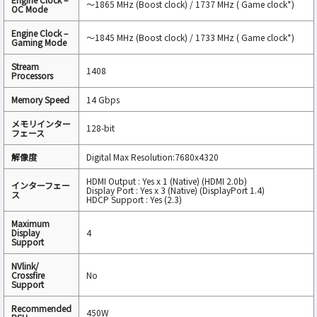
～1865 MHz (Boost clock) / 1737 MHz ( Game clock*)
OC Mode
Engine Clock –
～1845 MHz (Boost clock) / 1733 MHz ( Game clock*)
Gaming Mode
Stream
1408
Processors
Memory Speed
14 Gbps
メモリインター
128-bit
フェース
解像度
Digital Max Resolution:7680x4320
HDMI Output : Yes x 1 (Native) (HDMI 2.0b)
インターフェー
Display Port : Yes x 3 (Native) (DisplayPort 1.4)
ス
HDCP Support : Yes (2.3)
Maximum
Display
4
Support
NVlink/
Crossfire
No
Support
Recommended
450W