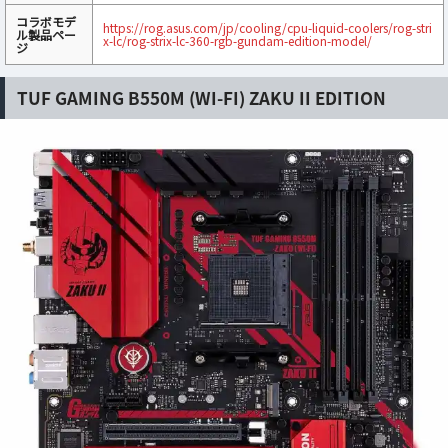
コラボモデ
https://rog.asus.com/jp/cooling/cpu-liquid-coolers/rog-stri
ル製品ペー
x-lc/rog-strix-lc-360-rgb-gundam-edition-model/
ジ
TUF GAMING B550M (WI-FI) ZAKU II EDITION