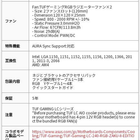
Fan:TUFゲーミングRGBラジエーターファン×2
- Size: 2ファンスロット(120mm)
- Dimension:120×120×25mm
- Speed: 800 - 2000 RPM +/- 10%
ファン
- Static Pressure:3.0mmH2O
- Air Flow: 67CFM/113.8m3h
- Noise: 29dB(A)
- Control Mode: PWM/DC
特殊機能
AURA Sync Support:対応
Intel: LGA 1150, 1151, 1152, 1155, 1156, 1200, 1366, 201
互換性
1, 2011-3, 2066
AMD: AM4
ネジとブラケットのアクセサリパック
ファン接続用Yケーブル1～3本
包装内容
RGB Yケーブル1～4本
クイックスタートガイド
保証
5年
TUF GAMING LCシリーズ
*Before purchasing TUF LC AIO cooler products, please ensu
注意
re your motherboard has 4-pin 12V RGB header(s) to conne
ct the bundled RGB FAN(s)
コラボモデ
https://www.asus.com/jp/Motherboards-Components/Coo
ル製品ペー
ling/TUF-Gaming/TUF-Gaming-LC-240-RGB-ZAKU-II-EDITIO
ジ
N/