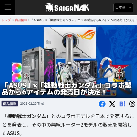
日本語
トップ
商品情報
「ASUS」×「機動戦士ガンダム」コラボ製品から6アイテムの発売日が決定
>
>
「ASUS」×「機動戦士ガンダム」コラボ製
品から6アイテムの発売日が決定！
B!
商品情報
2021.02.25(Thu)
「
機動戦士ガンダム
」とのコラボモデルを日本で発売するこ
とを発表し、その中の無線ルーター2モデルの販売を開始し
た
ASUS
。