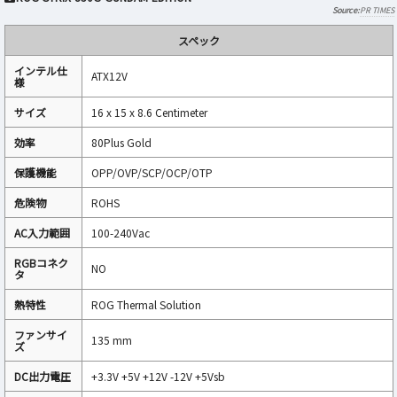
PR TIMES
スペック
インテル仕
ATX12V
様
サイズ
16 x 15 x 8.6 Centimeter
効率
80Plus Gold
保護機能
OPP/OVP/SCP/OCP/OTP
危険物
ROHS
AC入力範囲
100-240Vac
RGBコネク
NO
タ
熱特性
ROG Thermal Solution
ファンサイ
135 mm
ズ
DC出力電圧
+3.3V +5V +12V -12V +5Vsb