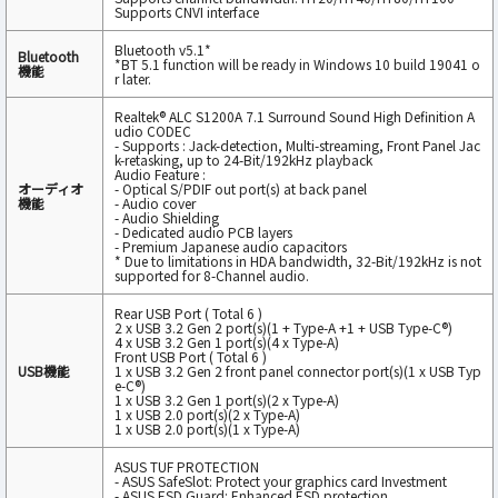
Supports CNVI interface
Bluetooth v5.1*
Bluetooth
*BT 5.1 function will be ready in Windows 10 build 19041 o
機能
r later.
Realtek® ALC S1200A 7.1 Surround Sound High Definition A
udio CODEC
- Supports : Jack-detection, Multi-streaming, Front Panel Jac
k-retasking, up to 24-Bit/192kHz playback
Audio Feature :
オーディオ
- Optical S/PDIF out port(s) at back panel
機能
- Audio cover
- Audio Shielding
- Dedicated audio PCB layers
- Premium Japanese audio capacitors
* Due to limitations in HDA bandwidth, 32-Bit/192kHz is not
supported for 8-Channel audio.
Rear USB Port ( Total 6 )
2 x USB 3.2 Gen 2 port(s)(1 + Type-A +1 + USB Type-C®)
4 x USB 3.2 Gen 1 port(s)(4 x Type-A)
Front USB Port ( Total 6 )
USB機能
1 x USB 3.2 Gen 2 front panel connector port(s)(1 x USB Typ
e-C®)
1 x USB 3.2 Gen 1 port(s)(2 x Type-A)
1 x USB 2.0 port(s)(2 x Type-A)
1 x USB 2.0 port(s)(1 x Type-A)
ASUS TUF PROTECTION
- ASUS SafeSlot: Protect your graphics card Investment
- ASUS ESD Guard: Enhanced ESD protection