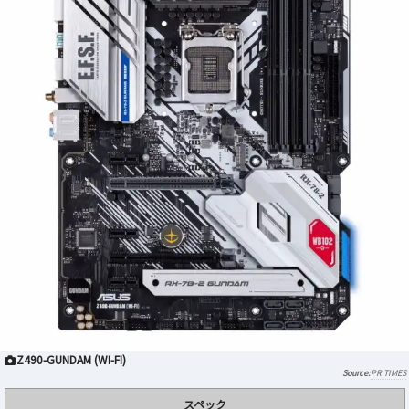
Z490-GUNDAM (WI-FI)
PR TIMES
スペック