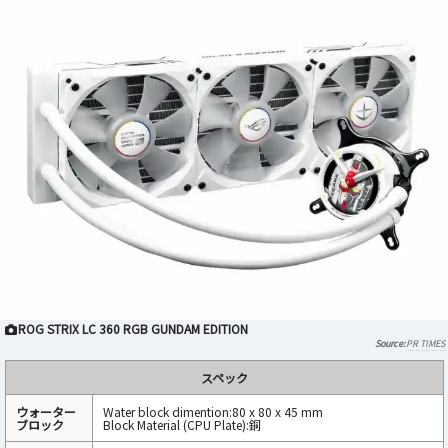
ROG STRIX LC 360 RGB GUNDAM EDITION
PR TIMES
スペック
ウォーター
Water block dimention:80 x 80 x 45 mm
ブロック
Block Material (CPU Plate):銅