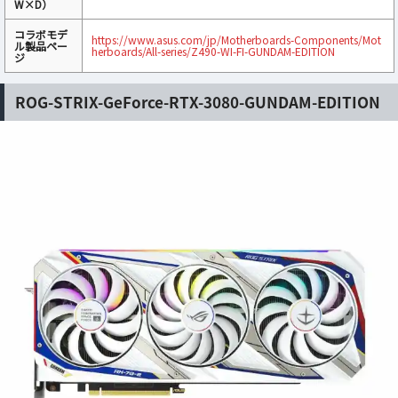
W×D）
コラボモデ
https://www.asus.com/jp/Motherboards-Components/Mot
ル製品ペー
herboards/All-series/Z490-WI-FI-GUNDAM-EDITION
ジ
ROG-STRIX-GeForce-RTX-3080-GUNDAM-EDITION