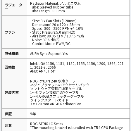
Radiator Material: アルミニウム
ラジエータ
Tube: Sleeved Rubber tube
ー
Tube Length: 380 mm
- Size: 3 x Fan Slots (120mm)
- Dimension:120 x 120 x 25mm
- Speed: 800 - 2500 RPM +/- 10%
ファン
- Static Pressure:5.0 mmH2O
- Air Flow: 80.95 CFM / 137.5 m3h
- Noise: 37.6 dB(A)
- Control Mode: PWM/DC
特殊機能
AURA Sync Support:Yes
Intel: LGA 1150, 1151, 1152, 1155, 1156, 1200, 1366, 201
互換性
1, 2011-3, 2066
AMD: AM4, TR4*
ROG RYUJIN 240 水冷クーラー
ネジとブラケットのアクセサリパック
ソフトウェア管理用USBケーブル
包装内容
1〜3 ファン接続用のYケーブル
1〜4 A-RGBスプリッターケーブル
クイックスタートガイド
3 x 120 mm ARGB Radiator Fan
保証
5年
ROG STRIX LC Series
注意
*The mounting bracket is bundled with TR4 CPU Package