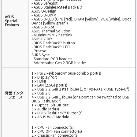
- ASUS SafeSlot
- ASUS Stainless-Steel Back I/O
ASUS Q-Design
- ASUS Q-DIMM
ASUS
- ASUS Q-LED (CPU [red], DRAM [yellow], VGA [white], Boot
Special
Device [yellow green])
Features
- ASUS Q-Slot
ASUS Thermal Solution
- Aluminum M.2 heatsink
ASUS EZ DIY
- BIOS FlashBack™ button
- BIOS FlashBack™ LED
- Procool
AURA Sync
- Standard RGB headers
- Addressable Gen 2 RGB header
1 x PS/2 keyboard/mouse combo port(s)
1 x DisplayPort
1 x HDMI
1 x LAN (2.5G) port(s)
2 x USB 3.2 Gen 2 (teal blue) (1 x Type-A+1 x USB Type-C®)
背面インタ
2 x USB 2.0
ーフェース
4 x USB 3.2 Gen 1 (blue) (one port can be switched to USB
BIOS FlashBack™)
1 x Optical S/PDIF out
5 x Audio jack(s)
1 x BIOS FlashBack™ Button(s)
1 x ASUS Wi-Fi Module
1 x CPU Fan connector(s)
1 x CPU OPT Fan connector(s)
2 x Chassis Fan connector(s)