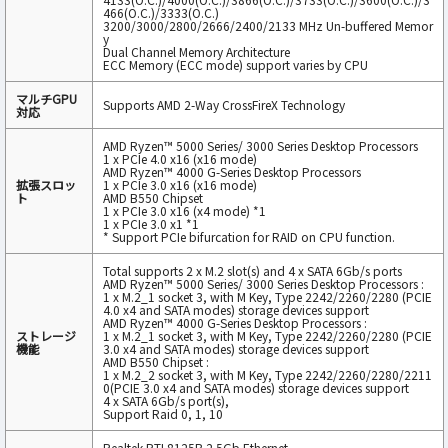
466(O.C.)/3333(O.C.)
3200/3000/2800/2666/2400/2133 MHz Un-buffered Memor
y
Dual Channel Memory Architecture
ECC Memory (ECC mode) support varies by CPU
マルチGPU
Supports AMD 2-Way CrossFireX Technology
対応
AMD Ryzen™ 5000 Series/ 3000 Series Desktop Processors
1 x PCIe 4.0 x16 (x16 mode)
AMD Ryzen™ 4000 G-Series Desktop Processors
拡張スロッ
1 x PCIe 3.0 x16 (x16 mode)
ト
AMD B550 Chipset
1 x PCIe 3.0 x16 (x4 mode) *1
1 x PCIe 3.0 x1 *1
* Support PCIe bifurcation for RAID on CPU function.
Total supports 2 x M.2 slot(s) and 4 x SATA 6Gb/s ports
AMD Ryzen™ 5000 Series/ 3000 Series Desktop Processors :
1 x M.2_1 socket 3, with M Key, Type 2242/2260/2280 (PCIE
4.0 x4 and SATA modes) storage devices support
AMD Ryzen™ 4000 G-Series Desktop Processors :
ストレージ
1 x M.2_1 socket 3, with M Key, Type 2242/2260/2280 (PCIE
機能
3.0 x4 and SATA modes) storage devices support
AMD B550 Chipset :
1 x M.2_2 socket 3, with M Key, Type 2242/2260/2280/2211
0(PCIE 3.0 x4 and SATA modes) storage devices support
4 x SATA 6Gb/s port(s),
Support Raid 0, 1, 10
Realtek RTL8125B 2.5Gb Ethernet