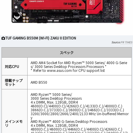
TUF GAMING B550M (WI-FI) ZAKU II EDITION
PR TIMES
スペック
AMD AM4 Socket for AMD Ryzen™ 5000 Series/ 4000 G-Serie
対応CPU
s/ 3000 Series Desktop Processors Processors *
* Refer to www.asus.com for CPU support list
搭載チップ
AMD B550
セット
AMD Ryzen™ 5000 Series/
3000 Series Desktop Processors
4 x DIMM, Max. 128GB, DDR4
4600(O.C)/4400(O.C)/4266(O.C.)/4133(O.C.)/4000(O.C.)
3866(O.C.)/3733(O.C.)/3600(O.C.)/3466(O.C.)/3333(O.C.)
3200/3000/2800/2666/2400/2133 MHz Un-buffered Memor
y
メインメモ
AMD Ryzen™ 4000 G-Series Desktop Processors
リ
4 x DIMM, Max. 128GB, DDR4
4800(O.C.)/4600(O.C)/4466(O.C.)/4400(O.C)/4266(O.C.)
4133(O.C.)/4000(O.C.)/3866(O.C.)/3733(O.C.)/3600(O.C.)/3