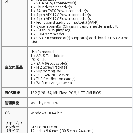
ス
6 x SATA 6Gb/s connector(s)
1 x Thunderbolt header(s)
1 x 24-pin EATX Power connector(s)
1 x 8-pin ATX 12V Power connector(s)
1 x 4-pin ATX 12V Power connector(s)
1 x Front panel audio connector(s) (AAFP)
1 x System panel(s) (Chassis intrusion header is inbuilt)
1 x Clear CMOS jumper(s)
1 x COM port header
1 x USB 2.0 connector(s) support(s) additional 2 USB 2.0 po
rt(s)
User´s manual
1 x ASUS Fan Holder
I/O Shield
2 x SATA 6Gb/s cable(s)
主な付属品
1 x M.2 Screw Package
1 x Supporting DVD
1 x TUF GAMING Sticker
1 x TUF Certification card(s)
1 x Wi-Fi moving antenna
BIOS機能
192 (128+64) Mb Flash ROM, UEFI AMI BIOS
管理機能
WOL by PME, PXE
OS
Windows 10 64-bit
フォームフ
ァクター
ATX Form Factor
（サイズ
12 inch x 9.6 inch ( 30.5 cm x 24.4 cm )