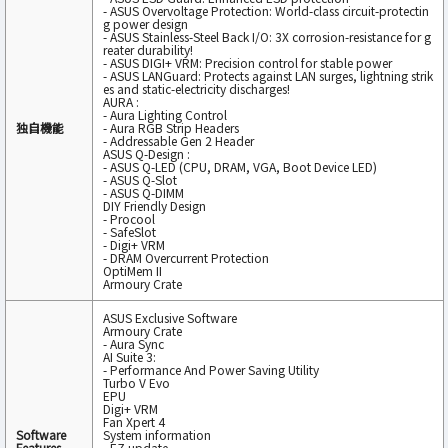
- ASUS Overvoltage Protection: World-class circuit-protectin
g power design
- ASUS Stainless-Steel Back I/O: 3X corrosion-resistance for g
reater durability!
- ASUS DIGI+ VRM: Precision control for stable power
- ASUS LANGuard: Protects against LAN surges, lightning strik
es and static-electricity discharges!
AURA :
- Aura Lighting Control
独自機能
- Aura RGB Strip Headers
- Addressable Gen 2 Header
ASUS Q-Design :
- ASUS Q-LED (CPU, DRAM, VGA, Boot Device LED)
- ASUS Q-Slot
- ASUS Q-DIMM
DIY Friendly Design
- Procool
- SafeSlot
- Digi+ VRM
- DRAM Overcurrent Protection
OptiMem II
Armoury Crate
ASUS Exclusive Software
Armoury Crate
- Aura Sync
AI Suite 3:
- Performance And Power Saving Utility
Turbo V Evo
EPU
Digi+ VRM
Fan Xpert 4
Software
System information
Features
- EZ update