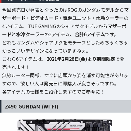
今回発売日が発表となったのはROGのガンダムモデルから
マ
ザーボード・ビデオカード・電源ユニット・水冷クーラー
の
4アイテム、TUF GAMINGのシャアザクモデルから
マザーボ
ードと水冷クーラー
の2アイテム、
合計6アイテム
です。
どれもガンダムやシャアザクをモチーフとしためちゃくちゃ
かっこいいデザインになっていますねぇ。
これら6アイテムは、
2021年2月26日(金)より期間限定
で発
売されます！
無線ルーター同様、すぐに店頭から姿を消す可能性がありま
すので、欲しい人は発売日に即購入が良さそうですね。
各アイテムの仕様をご紹介しますのでご参考に！
Z490-GUNDAM (WI-FI)