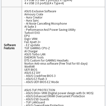
4 x USB 2.0 port(s)(4 x Type-A)
ASUS Exclusive Software
Armoury Crate
- Aura Creator
- Aura Sync
- AI Noise Cancelling Microphone
AI Suite 3
- Performance And Power Saving Utility
TurboV EVO
EPU
Digi+ VRM
Fan Xpert 2+
Software
- EZ update
Features
TUF GAMING CPU-Z
AI Charger
ASUS Turbo LAN
DAEMON Tools
DTS Custom for GAMING Headsets
Norton Anti-virus software (Free Trial for 60 days)
WinRAR
UEFI BIOS
ASUS EZ DIY
- ASUS CrashFree BIOS 3
- ASUS EZ Flash 3
- ASUS UEFI BIOS EZ Mode
ASUS TUF PROTECTION
- ASUS DIGI+ VRM (Digital power design with Dr. MOS)
- ASUS Enhanced DRAM Overcurrent Protection
- ASUS ESD Guards
- TUF LANGuard
- ASUS Overvoltage Protection