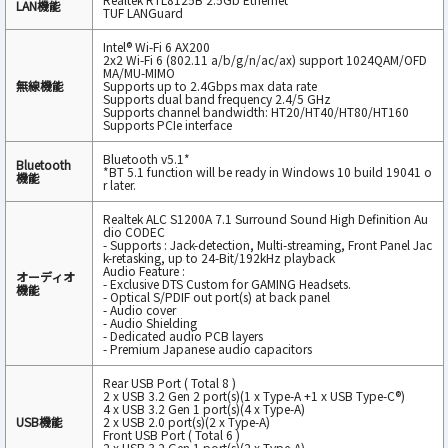
LAN機能
TUF LANGuard
Intel® Wi-Fi 6 AX200
2x2 Wi-Fi 6 (802.11 a/b/g/n/ac/ax) support 1024QAM/OFD
MA/MU-MIMO
無線機能
Supports up to 2.4Gbps max data rate
Supports dual band frequency 2.4/5 GHz
Supports channel bandwidth: HT20/HT40/HT80/HT160
Supports PCIe interface
Bluetooth v5.1*
Bluetooth
*BT 5.1 function will be ready in Windows 10 build 19041 o
機能
r later.
Realtek ALC S1200A 7.1 Surround Sound High Definition Au
dio CODEC
- Supports : Jack-detection, Multi-streaming, Front Panel Jac
k-retasking, up to 24-Bit/192kHz playback
Audio Feature :
オーディオ
- Exclusive DTS Custom for GAMING Headsets.
機能
- Optical S/PDIF out port(s) at back panel
- Audio cover
- Audio Shielding
- Dedicated audio PCB layers
- Premium Japanese audio capacitors
Rear USB Port ( Total 8 )
2 x USB 3.2 Gen 2 port(s)(1 x Type-A +1 x USB Type-C®)
4 x USB 3.2 Gen 1 port(s)(4 x Type-A)
USB機能
2 x USB 2.0 port(s)(2 x Type-A)
Front USB Port ( Total 6 )
2 x USB 3.2 Gen 1 port(s)(2 x Type-A)