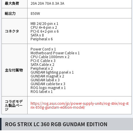
最大負荷
20A 20A 70A 0.3A 3A
総出力
850W
MB 24/20-pin x 1
CPU 4+4-pin x 2
コネクタ
PCI-E 6+2-pin x 6
SATA x 8
Peripheral x 6
Power Cord x 1
Motherboard Power Cable x 1
CPU Cable 1000mm x 2
PCI-E Cable x 3
SATA Cable x 2
Peripheral x 2
主な付属物
GUNDAM lighting panel x 1
GUNDAM magnet x 2
GUNDAM label x 3
GUNDAM cable tie x 3
ROG logo magnet x 1
ROG label x 1
コラボモデ
https://rog.asus.com/jp/power-supply-units/rog-strix/rog-st
ル製品ペー
rix-850g-gundam-edition-model/
ジ
ROG STRIX LC 360 RGB GUNDAM EDITION