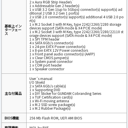
2 x Aura RGB Strip Headers
1 x Addressable Gen 2 header(s)
1 x USB 3.2 Gen 1(up to 5Gbps) connector(s) support(s) ad
ditional 2 USB 3.2 Gen 1 port(s)
2 x USB 2.0 connector(s) support(s) additional 4 USB 2.0 po
rt(s)
1 x M.2 Socket 3 with M Key, type 2242/2260/2280 storage
基板上イン
devices support (SATA mode & X4 PCIE mode)
ターフェー
1 x M.2 Socket 3 with M Key, type 2242/2260/2280/22110 st
ス
orage devices support (SATA mode & X4 PCIE mode)
1 x SPI TPM header
4 x SATA 6Gb/s connector(s)
1 x 24-pin EATX Power connector(s)
1 x 8-pin EATX 12V Power connectors
1 x Front panel audio connector(s) (AAFP)
1 x Clear CMOS jumper(s)
1 x System panel connector
1 x COM port header
1 x Speaker connector
User´s manual
I/O Shield
2 x SATA 6Gb/s cable(s)
1 x Supporting DVD
主な付属品
1 x DIY Sticker for GUNDAM Cobranding Series
1 x TUF Certification card(s)
1 x Wi-Fi moving antenna
1 x M.2 SSD screw package(s)
1 x M.2 Rubber Package(s)
BIOS機能
256 Mb Flash ROM, UEFI AMI BIOS
管理機能
WOL by PXE