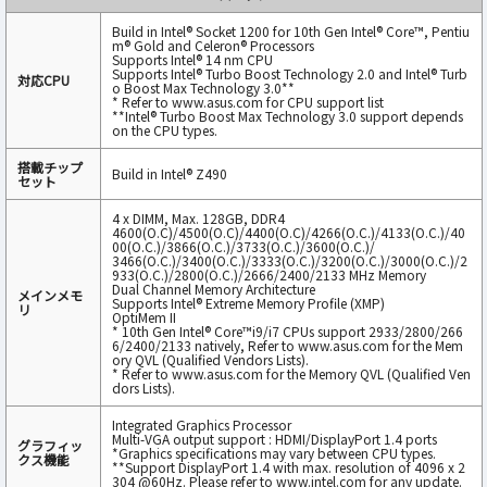
Build in Intel® Socket 1200 for 10th Gen Intel® Core™, Pentiu
m® Gold and Celeron® Processors
Supports Intel® 14 nm CPU
Supports Intel® Turbo Boost Technology 2.0 and Intel® Turb
対応CPU
o Boost Max Technology 3.0**
* Refer to www.asus.com for CPU support list
**Intel® Turbo Boost Max Technology 3.0 support depends
on the CPU types.
搭載チップ
Build in Intel® Z490
セット
4 x DIMM, Max. 128GB, DDR4
4600(O.C)/4500(O.C)/4400(O.C)/4266(O.C.)/4133(O.C.)/40
00(O.C.)/3866(O.C.)/3733(O.C.)/3600(O.C.)/
3466(O.C.)/3400(O.C.)/3333(O.C.)/3200(O.C.)/3000(O.C.)/2
933(O.C.)/2800(O.C.)/2666/2400/2133 MHz Memory
Dual Channel Memory Architecture
メインメモ
Supports Intel® Extreme Memory Profile (XMP)
リ
OptiMem II
* 10th Gen Intel® Core™i9/i7 CPUs support 2933/2800/266
6/2400/2133 natively, Refer to www.asus.com for the Mem
ory QVL (Qualified Vendors Lists).
* Refer to www.asus.com for the Memory QVL (Qualified Ven
dors Lists).
Integrated Graphics Processor
Multi-VGA output support : HDMI/DisplayPort 1.4 ports
グラフィッ
*Graphics specifications may vary between CPU types.
クス機能
**Support DisplayPort 1.4 with max. resolution of 4096 x 2
304 @60Hz. Please refer to www.intel.com for any update.