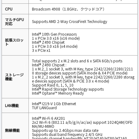
CPU
Broadcom 4908（1.8GHz、クワッドコア）
マルチGPU
Supports AMD 2-Way CrossFireX Technology
対応
Intel® 10th Gen Processors
1 x PCIe 3.0 x16 (x16 mode)
拡張スロッ
Intel® Z490 Chipset
ト
1 x PCIe 3.0 x16 (x4 mode)
3 x PCIe x1
Total supports 2 x M.2 slots and 6 x SATA 6Gb/s ports
Intel® Z490 Chipset :
1 x M.2_1 socket 3, with M Key, type 2242/2260/2280/2211
0 storage devices support (SATA mode & X4 PCIE mode)
ストレージ
1 x M.2_2 socket 3, with M key, type 2242/2260/2280 storag
機能
e devices support (SATA & PCIE 3.0 x 4 mode)
Support Raid 0, 1, 5, 10
Intel® Rapid Storage Technology supports
Intel® Optane™ Memory Ready
Intel® I219-V 1Gb Ethernet
LAN機能
TUF LANGuard
Intel® Wi-Fi 6 AX201
2x2 Wi-Fi 6 (802.11 a/b/g/n/ac/ax) support 1024QAM/OFD
MA/MU-MIMO
無線機能
Supports up to 2.4Gbps max data rate
Supports dual band frequency 2.4/5 GHz
Supports channel bandwidth: HT20/HT40/HT80/HT160