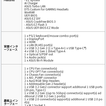
AI Charger
ASUS Turbo LAN
DTS Custom for GAMING Headsets
WinRAR
UEFI BIOS
ASUS EZ DIY
- ASUS CrashFree BIOS 3
- ASUS EZ Flash 3
- ASUS UEFI BIOS EZ Mode
1 x PS/2 keyboard/mouse combo port(s)
1 x DisplayPort
1 x HDMI
1 x LAN (RJ45) port(s)
背面インタ
2 x USB 3.2 Gen 2 (1 x Type-A+1 x USB Type-C®)
ーフェース
4 x USB 3.2 Gen 1 (blue) Type-A
1 x Optical S/PDIF out
5 x Audio jack(s)
1 x ASUS Wi-Fi Module
1 x CPU Fan connector(s)
1 x CPU OPT Fan connector(s)
3 x Chassis Fan connector(s)
1 x AIO_PUMP connector
2 x Aura RGB Strip Headers
1 x Addressable Gen 2 header(s)
1 x USB 3.2 Gen2 connector support additional 1 USB ports
(20-pin, Type-C)
1 x USB 3.2 Gen 1(up to 5Gbps) connector(s) support(s) ad
ditional 2 USB 3.2 Gen 1 port(s)
1 x USB 2.0 connector(s) support(s) additional 1 USB 2.0 po
基板上イン
rt(s)
ターフェー
2 x M.2 Socket 3