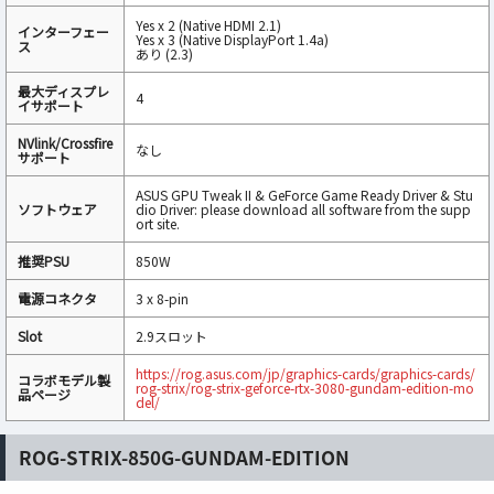
Yes x 2 (Native HDMI 2.1)
インターフェー
Yes x 3 (Native DisplayPort 1.4a)
ス
あり (2.3)
最大ディスプレ
4
イサポート
NVlink/Crossfire
なし
サポート
ASUS GPU Tweak II & GeForce Game Ready Driver & Stu
ソフトウェア
dio Driver: please download all software from the supp
ort site.
推奨PSU
850W
電源コネクタ
3 x 8-pin
Slot
2.9スロット
https://rog.asus.com/jp/graphics-cards/graphics-cards/
コラボモデル製
rog-strix/rog-strix-geforce-rtx-3080-gundam-edition-mo
品ページ
del/
ROG-STRIX-850G-GUNDAM-EDITION