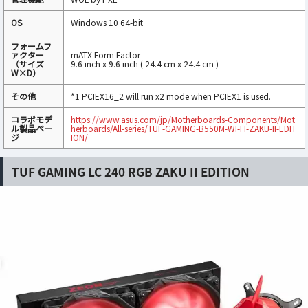
OS
Windows 10 64-bit
フォームフ
ァクター
mATX Form Factor
（サイズ
9.6 inch x 9.6 inch ( 24.4 cm x 24.4 cm )
W×D）
その他
*1 PCIEX16_2 will run x2 mode when PCIEX1 is used.
コラボモデ
https://www.asus.com/jp/Motherboards-Components/Mot
ル製品ペー
herboards/All-series/TUF-GAMING-B550M-WI-FI-ZAKU-II-EDIT
ジ
ION/
TUF GAMING LC 240 RGB ZAKU II EDITION