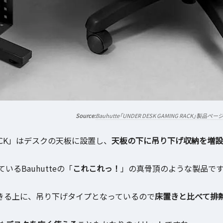
Bauhutte「UNDER DESK GAMING RACK」製品ペー
G RACK」はデスクの天板に設置し、
天板の下に吊り下げ収納を増設
るBauhutteの「
これこれっ！
」の真骨頂のような製品で
きる上に、吊り下げタイプとなっているので
床置きと比べて排