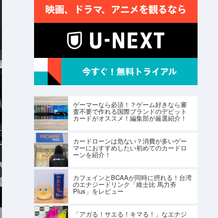
ゲーマーなら必須！？ゲーム好きなら審
査不要で作れる国際ブランドのデビット
カードがオススメ！編集部が厳選紹介！
カードローンは危ない？消費が多いゲー
マーにおすすめしたい初めてのカードロ
ーンを紹介！
カフェインとBCAAが同時に摂れる！台湾
のエナジードリンク「維士比 馬力夯
Plus」をレビュー
「アガる！サエる！キマる！」なエナジ