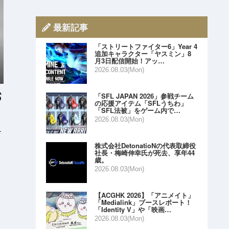
最新記事
「ストリートファイター6」Year 4
追加キャラクター「ヤスミン」8
月3日配信開始！アッ…
2026.08.03(Mon)
「SFL JAPAN 2026」参戦チーム
の応援アイテム「SFLうちわ」
「SFL法被」をゲーム内で…
2026.08.03(Mon)
す
株式会社DetonatioNの代表取締役
社長・梅崎伸幸氏が死去、享年44
歳。
2026.08.03(Mon)
【ACGHK 2026】「アニメイト」
「Medialink」ブースレポート！
「Identity V」や「映画…
2026.08.03(Mon)