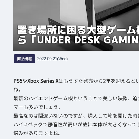
置き場所に困る大型ゲーム機
ら「UNDER DESK GAM
商品情報
2022.09.21(Wed)
PS5
や
Xbox Series X
はもうすぐ発売から2年を迎えると
ね。
最新のハイエンドゲーム機ということで美しい映像、迫
マーも多いでしょう。
最高なのは間違いないのですが、購入して箱を開けた時
ハイスペックで静音性が高いが故に本体が大きくなって
悩みがありますよね。