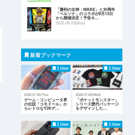
「勝利の女神：NIKKE」と30周年
「ペルソナ」のコラボが8月13日
から開催決定！予告キ…
2026.08.03(Mon)
新着ブックマーク
1 User
1 User
2026.07.30(Thu)
2026.07.29(Wed)
ゲーム・コンピュータ界
「ポケットモンスター」
の伝説「コモドール」か
シリーズ歴代パッケージ
らレトロなY2Kデ…
をデザインした…
1 User
1 User