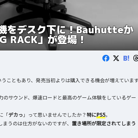
をデスク下に！Bauhutteか
ING RACK」が登場！
B!
いうこともあり、発売当初よりは購入できる機会が増えていま
力のサウンド、爆速ロードと最高のゲーム体験をしているゲー
に「
デカっ
」って思いませんでしたか？
特に
PS5
。
しまうのは仕方がないのですが、
置き場所が限定されてしまう