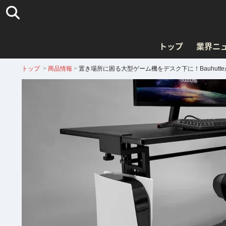
トップ
業界ニ
トップ
>
商品情報
>
置き場所に困る大型ゲーム機をデスク下に！Bauhutteから