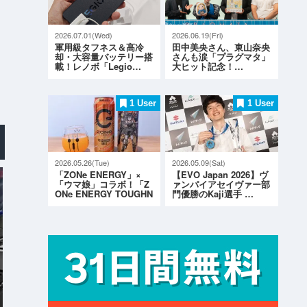
2026.07.01(Wed)
2026.06.19(Fri)
軍用級タフネス＆高冷
田中美央さん、東山奈央
却・大容量バッテリー搭
さんも涙「プラグマタ」
載！レノボ「Legio…
大ヒット記念！…
1 User
1 User
2026.05.26(Tue)
2026.05.09(Sat)
「ZONe ENERGY」×
【EVO Japan 2026】ヴ
「ウマ娘」コラボ！「Z
ァンパイアセイヴァー部
ONe ENERGY TOUGHN
門優勝のKaji選手 …
ESS G…