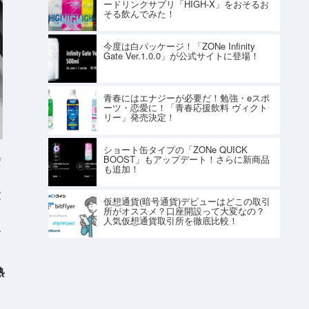
ードリンクサプリ「HIGH-X」をおそるお
そる飲んでみた！
今度は白パッケージ！「ZONe Infinity
Gate Ver.1.0.0」が公式サイトに登場！
青春にはエナジーが必要だ！勉強・eスポ
ーツ・恋愛に！「青春応援飲料 ヴィクト
リー」発売決定！
ショート缶タイプの「ZONe QUICK
BOOST」もアップデート！さらに新商品
ジ
も追加！
仮想通貨(暗号通貨)デビューはどこの取引
所がオススメ？口座開設って大変なの？
人気仮想通貨取引所を徹底比較！
す
熱