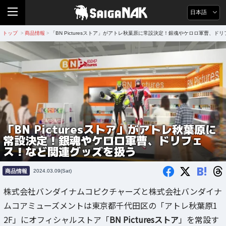
日本語
トップ
商品情報
「BN Picturesストア」がアトレ秋葉原に常設決定！銀魂やケロロ軍曹、
>
>
「BN Picturesストア」がアトレ秋葉原に
常設決定！銀魂やケロロ軍曹、ドリフェ
ス！など関連グッズを扱う
B!
商品情報
2024.03.09(Sat)
株式会社バンダイナムコピクチャーズと株式会社バンダイナ
ムコアミューズメントは東京都千代田区の「アトレ秋葉原1
2F」にオフィシャルストア「
BN Picturesストア
」を常設す