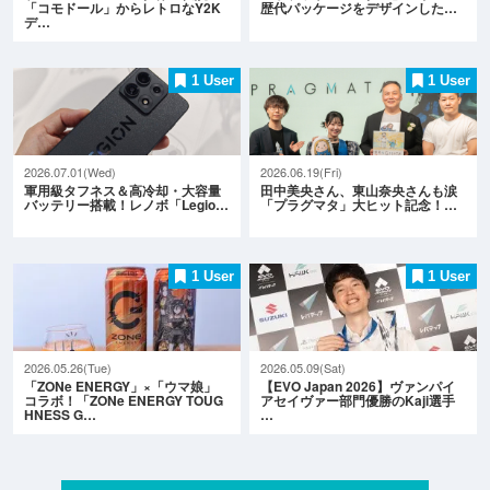
「コモドール」からレトロなY2K
歴代パッケージをデザインした…
デ…
1 User
1 User
2026.07.01(Wed)
2026.06.19(Fri)
軍用級タフネス＆高冷却・大容量
田中美央さん、東山奈央さんも涙
バッテリー搭載！レノボ「Legio…
「プラグマタ」大ヒット記念！…
1 User
1 User
2026.05.26(Tue)
2026.05.09(Sat)
「ZONe ENERGY」×「ウマ娘」
【EVO Japan 2026】ヴァンパイ
コラボ！「ZONe ENERGY TOUG
アセイヴァー部門優勝のKaji選手
HNESS G…
…