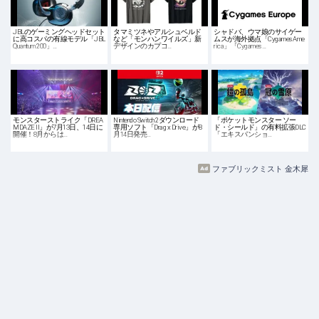
JBLのゲーミングヘッドセット
タマミツネやアルシュベルド
シャドバ、ウマ娘のサイゲー
に高コスパの有線モデル「JBL
など「モンハンワイルズ」新
ムスが海外拠点「Cygames Ame
Quantum 200」…
デザインのカプコ…
rica」「Cygames …
モンスターストライク「DREA
Nintendo Switch 2ダウンロード
「ポケットモンスター ソー
MDAZE II」が7月13日、14日に
専用ソフト「Drag x Drive」が8
ド・シールド」の有料拡張DLC
開催！8月からは…
月14日発売…
「エキスパンショ…
ファブリックミスト 金木犀