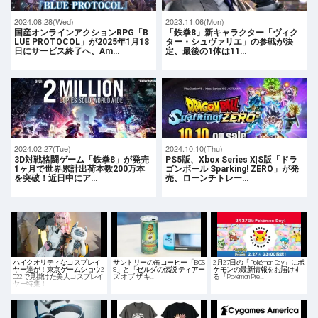
2024.08.28(Wed)
2023.11.06(Mon)
国産オンラインアクションRPG「B
「鉄拳8」新キャラクター「ヴィク
LUE PROTOCOL」が2025年1月18
ター・シュヴァリエ」の参戦が決
日にサービス終了へ、Am…
定、最後の1体は11…
2024.02.27(Tue)
2024.10.10(Thu)
3D対戦格闘ゲーム「鉄拳8」が発売
PS5版、Xbox Series X|S版「ドラ
1ヶ月で世界累計出荷本数200万本
ゴンボール Sparking! ZERO」が発
を突破！近日中にア…
売、ローンチトレー…
ハイクオリティなコスプレイ
サントリーの缶コーヒー「BOS
2月27日の「Pokémon Day」にポ
ヤー達が！東京ゲームショウ2
S」と「ゼルダの伝説 ティアー
ケモンの最新情報をお届けす
022で見掛けた美人コスプレイ
ズ オブ ザ キ…
る「Pokémon Pre…
ヤー特集！