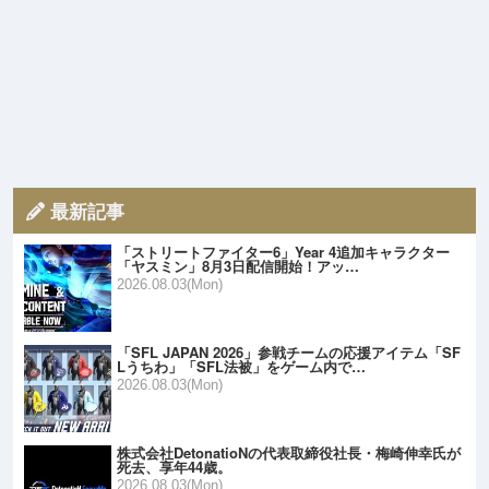
最新記事
「ストリートファイター6」Year 4追加キャラクター
「ヤスミン」8月3日配信開始！アッ…
2026.08.03(Mon)
「SFL JAPAN 2026」参戦チームの応援アイテム「SF
Lうちわ」「SFL法被」をゲーム内で…
2026.08.03(Mon)
株式会社DetonatioNの代表取締役社長・梅崎伸幸氏が
死去、享年44歳。
2026.08.03(Mon)