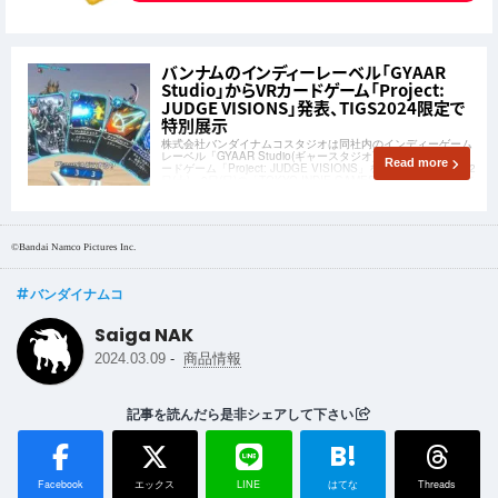
バンナムのインディーレーベル「GYAAR
Studio」からVRカードゲーム「Project:
JUDGE VISIONS」発表、TIGS2024限定で
特別展示
株式会社バンダイナムコスタジオは同社内のインディーゲーム
レーベル「GYAAR Studio(ギャースタジオ)」が開発したVRカ
Read more
ードゲーム「Project: JUDGE VISIONS」を公開。2024年3月2
日(土)、3日(日)の「TOKYO INDIE GAMES SUMMIT 2024」で
特別展示されます。
©Bandai Namco Pictures Inc.
バンダイナムコ
Saiga NAK
-
2024.03.09
商品情報
記事を読んだら是非シェアして下さい
B!
Facebook
エックス
LINE
はてな
Threads