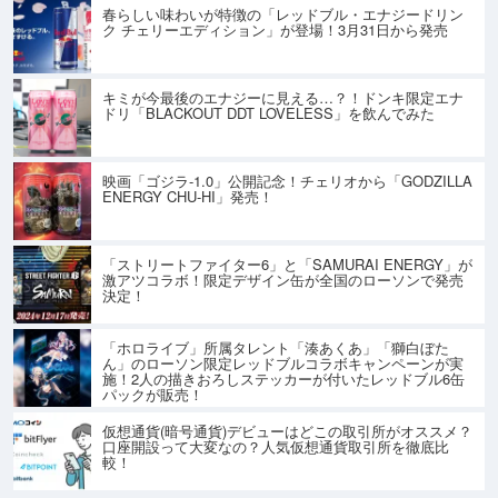
春らしい味わいが特徴の「レッドブル・エナジードリン
ク チェリーエディション」が登場！3月31日から発売
キミが今最後のエナジーに見える…？！ドンキ限定エナ
ドリ「BLACKOUT DDT LOVELESS」を飲んでみた
映画「ゴジラ-1.0」公開記念！チェリオから「GODZILLA
ENERGY CHU-HI」発売！
「ストリートファイター6」と「SAMURAI ENERGY」が
激アツコラボ！限定デザイン缶が全国のローソンで発売
決定！
「ホロライブ」所属タレント「湊あくあ」「獅白ぼた
ん」のローソン限定レッドブルコラボキャンペーンが実
施！2人の描きおろしステッカーが付いたレッドブル6缶
パックが販売！
仮想通貨(暗号通貨)デビューはどこの取引所がオススメ？
口座開設って大変なの？人気仮想通貨取引所を徹底比
較！