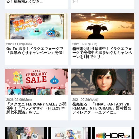
る！新装備ふくびき…
ト！
2020.11.09(Mon)
2021.02.07(Sun)
Go To 温泉！ドラクエウォークで
箱根湯けむり珍道中！ドラクエウォ
「温泉めぐりキャンペーン」開催！
ークで開催中の温泉めぐりキャンペ
ーンを1日でクリ…
2026.02.09(Mon)
2021.05.26(Wed)
「スクエニ FEBRUARY SALE」が開
発売迫る！「FINAL FANTASY VII
催中！「パラノマサイト FILE23 本
REMAKE INTERGRADE」野村哲也
所七不思議」をワ…
ディレクターへユフィに…