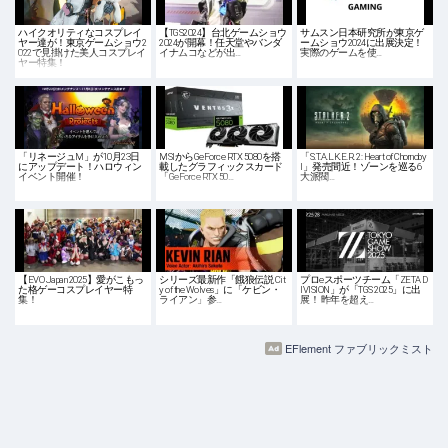
ハイクオリティなコスプレイ
【TGS2024】台北ゲームショウ
サムスン日本研究所が東京ゲ
ヤー達が！東京ゲームショウ2
2024が開幕！任天堂やバンダ
ームショウ2024に出展決定！
022で見掛けた美人コスプレイ
イナムコなどが出…
実際のゲームを使…
ヤー特集！
「リネージュM」が10月23日
MSIからGeForce RTX 5080を搭
「S.T.A.L.K.E.R. 2: Heart of Chornoby
にアップデート！ハロウィン
載したグラフィックスカード
l」発売間近！ゾーンを巡る6
イベント開催！
「GeForce RTX 50…
大派閥…
【EVO Japan 2025】愛がこもっ
シリーズ最新作「餓狼伝説 Cit
プロeスポーツチーム「ZETA D
た格ゲーコスプレイヤー特
y of the Wolves」に「ケビン・
IVISION」が「TGS 2025」に出
集！
ライアン」参…
展！ 昨年を超え…
EFlement ファブリックミスト