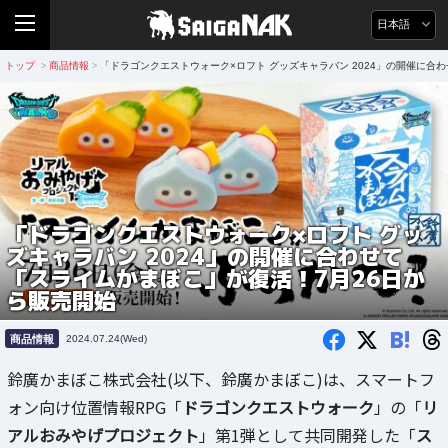
日本語
トップ
商品情報
「ドラゴンクエストウォーク×ロフト グッズキャラバン 2024」の開催に合
>
>
「ドラゴンクエストウォーク×ロフト グッ
ズキャラバン 2024」の開催に合わせて
「スライムかまぼこ」が復活！7月26日か
ら販売開始
B!
商品情報
2024.07.24(Wed)
鈴廣かまぼこ株式会社(以下、鈴廣かまぼこ)は、スマートフ
ォン向け位置情報RPG「
ドラゴンクエストウォーク
」の「
リ
アルおみやげプロジェクト
」第1弾として共同開発した「
ス