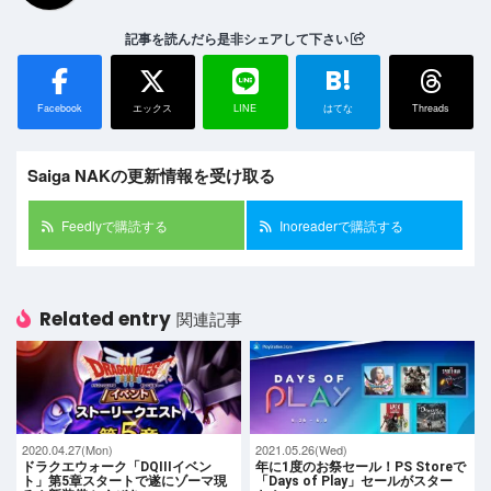
記事を読んだら是非シェアして下さい
B!
Facebook
エックス
LINE
はてな
Threads
Saiga NAKの更新情報を受け取る
Feedlyで購読する
Inoreaderで購読する
Related entry
関連記事
2020.04.27(Mon)
2021.05.26(Wed)
ドラクエウォーク「DQIIIイベン
年に1度のお祭セール！PS Storeで
ト」第5章スタートで遂にゾーマ現
「Days of Play」セールがスター