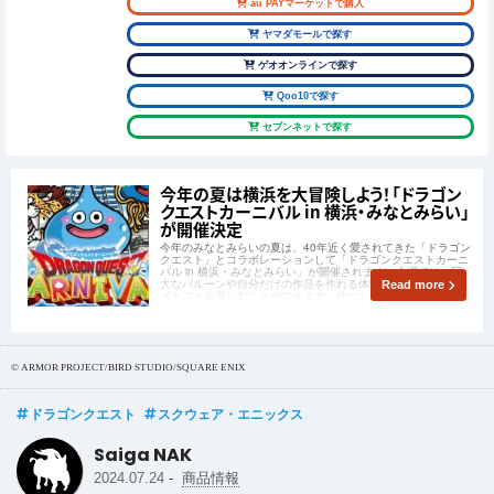
au PAYマーケットで購入
ヤマダモールで探す
ゲオオンラインで探す
Qoo10で探す
セブンネットで探す
今年の夏は横浜を大冒険しよう！「ドラゴン
クエストカーニバル in 横浜・みなとみらい」
が開催決定
今年のみなとみらいの夏は、40年近く愛されてきた「ドラゴン
クエスト」とコラボレーションして「ドラゴンクエストカーニ
バル in 横浜・みなとみらい」が開催されます。会場では、巨
大なバルーンや自分だけの作品を作れる体験、特別展示にコラ
Read more
ボカフェを楽しむことができます。他にも様々なコンテンツが
登場予定です。
© ARMOR PROJECT/BIRD STUDIO/SQUARE ENIX
ドラゴンクエスト
スクウェア・エニックス
Saiga NAK
-
2024.07.24
商品情報