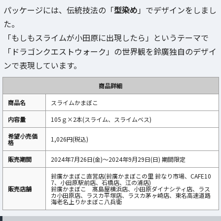
パッケージには、伝統技法の「
型染め
」でデザインをしまし
た。
「もしもスライムが小田原に出現したら」というテーマで
「ドラゴンクエストウォーク」の世界観を鈴廣独自のデザイ
ンで表現しています。
商品詳細
商品名
スライムかまぼこ
内容量
105ｇ×2本(スライム、スライムベス)
希望小売価
1,026円(税込)
格
販売期間
2024年7月26日(金)～2024年9月29日(日) 期間限定
鈴廣かまぼこ直営店(鈴廣かまぼこの里 鈴なり市場、CAFE10
7、小田原駅前店、石橋店、江の浦店)
販売店舗
鈴廣かまぼこ 髙島屋横浜店、小田原ダイナシティ店、ラス
カ小田原店、ラスカ平塚店、ラスカ茅ヶ崎店、東名高速道路
海老名上りかまぼこ八兵衛