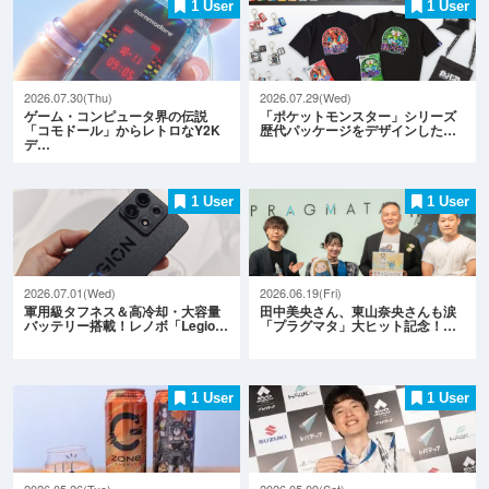
1 User
1 User
2026.07.30(Thu)
2026.07.29(Wed)
ゲーム・コンピュータ界の伝説
「ポケットモンスター」シリーズ
「コモドール」からレトロなY2K
歴代パッケージをデザインした…
デ…
1 User
1 User
2026.07.01(Wed)
2026.06.19(Fri)
軍用級タフネス＆高冷却・大容量
田中美央さん、東山奈央さんも涙
バッテリー搭載！レノボ「Legio…
「プラグマタ」大ヒット記念！…
1 User
1 User
2026.05.26(Tue)
2026.05.09(Sat)