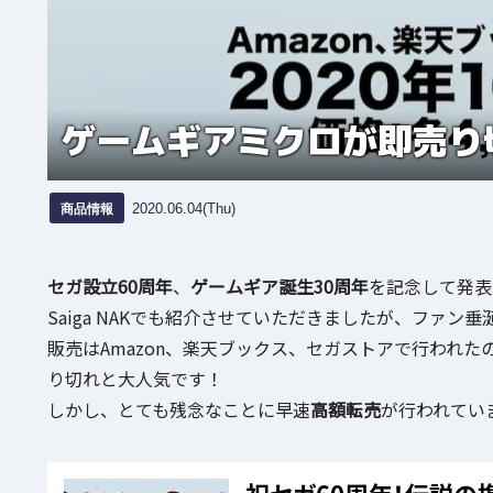
ゲームギアミクロが即売り
商品情報
2020.06.04(Thu)
セガ設立60周年
、
ゲームギア誕生30周年
を記念して発表
Saiga NAKでも紹介させていただきましたが、ファ
販売はAmazon、楽天ブックス、セガストアで行われたので
り切れと大人気です！
しかし、とても残念なことに早速
高額転売
が行われてい