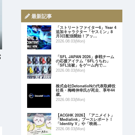
最新記事
「ストリートファイター6」Year 4
追加キャラクター「ヤスミン」8
月3日配信開始！アッ…
2026.08.03(Mon)
「SFL JAPAN 2026」参戦チーム
の応援アイテム「SFLうちわ」
「SFL法被」をゲーム内で…
2026.08.03(Mon)
株式会社DetonatioNの代表取締役
社長・梅崎伸幸氏が死去、享年44
歳。
2026.08.03(Mon)
【ACGHK 2026】「アニメイト」
「Medialink」ブースレポート！
「Identity V」や「映画…
2026.08.03(Mon)