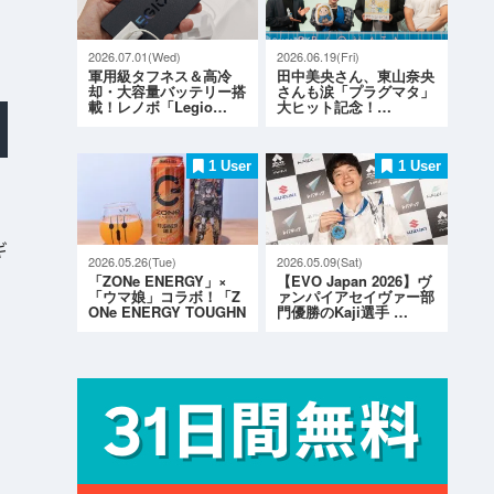
2026.07.01(Wed)
2026.06.19(Fri)
軍用級タフネス＆高冷
田中美央さん、東山奈央
却・大容量バッテリー搭
さんも涙「プラグマタ」
載！レノボ「Legio…
大ヒット記念！…
1 User
1 User
ギ
2026.05.26(Tue)
2026.05.09(Sat)
「ZONe ENERGY」×
【EVO Japan 2026】ヴ
「ウマ娘」コラボ！「Z
ァンパイアセイヴァー部
ONe ENERGY TOUGHN
門優勝のKaji選手 …
ESS G…