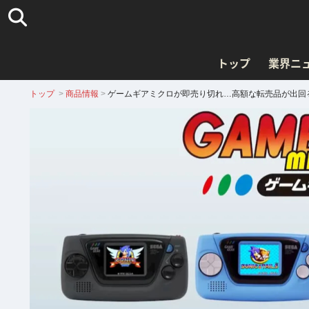
トップ
業界ニ
トップ
>
商品情報
>
ゲームギアミクロが即売り切れ…高額な転売品が出回