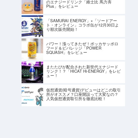
のエナジードリンク「維士比 馬力夯
Plus」をレビュー
「SAMURAI ENERGY」×「ソードアー
ト・オンライン」コラボ缶が12月30日よ
り順次販売開始！
パワー！漲ってきたぜ！ポッカサッポロ
フード＆ビバレッジ「POWER
SQUASH」をレビュー
またたびが配合された新世代エナジード
リンク！？「HICAT Hi-ENERGY」をレビ
ュー！
仮想通貨(暗号通貨)デビューはどこの取引
所がオススメ？口座開設って大変なの？
人気仮想通貨取引所を徹底比較！