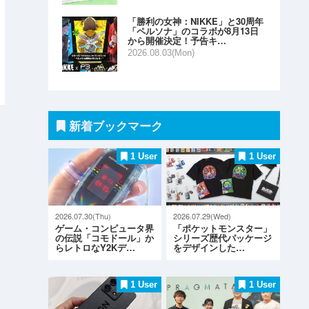
「勝利の女神：NIKKE」と30周年
「ペルソナ」のコラボが8月13日
から開催決定！予告キ…
2026.08.03(Mon)
新着ブックマーク
1 User
1 User
2026.07.30(Thu)
2026.07.29(Wed)
ゲーム・コンピュータ界
「ポケットモンスター」
の伝説「コモドール」か
シリーズ歴代パッケージ
らレトロなY2Kデ…
をデザインした…
1 User
1 User