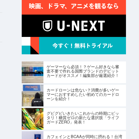
ゲーマーなら必須！？ゲーム好きなら審
査不要で作れる国際ブランドのデビット
カードがオススメ！編集部が厳選紹介！
カードローンは危ない？消費が多いゲー
マーにおすすめしたい初めてのカードロ
ーンを紹介！
グビグビいきたいこれからの時期にピッ
タリ！糖質ゼロの新たな選択肢「ライフ
ガードZERO」発表！
カフェインとBCAAが同時に摂れる！台湾