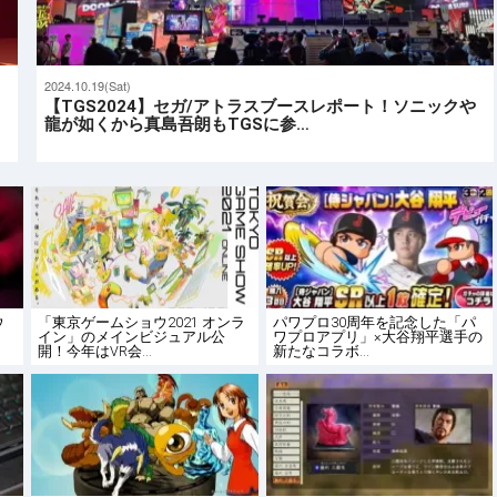
2024.10.19(Sat)
ラ
【TGS2024】セガ/アトラスブースレポート！ソニックや
龍が如くから真島吾朗もTGSに参…
ウ
「東京ゲームショウ2021 オンラ
パワプロ30周年を記念した「パ
イン」のメインビジュアル公
ワプロアプリ」×大谷翔平選手の
開！今年はVR会…
新たなコラボ…