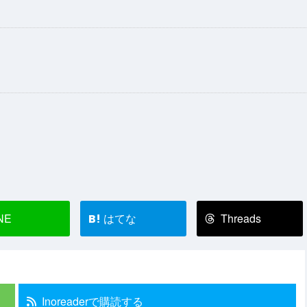
NE
はてな
Threads
B!
Inoreaderで購読する