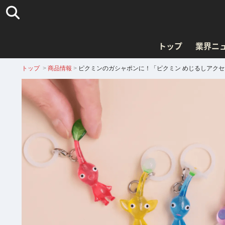
トップ
業界ニ
トップ
>
商品情報
>
ピクミンのガシャポンに！「ピクミン めじるしアクセサ