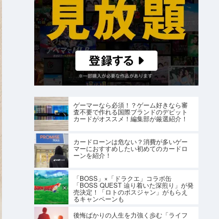
ゲーマーなら必須！？ゲーム好きなら審
査不要で作れる国際ブランドのデビット
カードがオススメ！編集部が厳選紹介！
カードローンは危ない？消費が多いゲー
マーにおすすめしたい初めてのカードロ
ーンを紹介！
「BOSS」×「ドラクエ」コラボ缶
「BOSS QUEST 辿り着いた深煎り」が発
売決定！「ロトのボスジャン」がもらえ
るキャンペーンも
後悔ばかりの人生を力強く歩む「ライフ