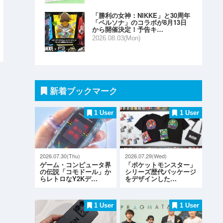
「勝利の女神：NIKKE」と30周年
「ペルソナ」のコラボが8月13日
から開催決定！予告キ…
2026.08.03(Mon)
新着ブックマーク
1 User
1 User
2026.07.30(Thu)
2026.07.29(Wed)
ゲーム・コンピュータ界
「ポケットモンスター」
の伝説「コモドール」か
シリーズ歴代パッケージ
らレトロなY2Kデ…
をデザインした…
1 User
1 User