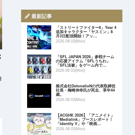
最新記事
「ストリートファイター6」Year 4
追加キャラクター「ヤスミン」8
月3日配信開始！アッ…
2026.08.03(Mon)
「SFL JAPAN 2026」参戦チーム
の応援アイテム「SFLうちわ」
「SFL法被」をゲーム内で…
2026.08.03(Mon)
月
株式会社DetonatioNの代表取締役
社長・梅崎伸幸氏が死去、享年44
歳。
2026.08.03(Mon)
【ACGHK 2026】「アニメイト」
「Medialink」ブースレポート！
「Identity V」や「映画…
2026.08.03(Mon)