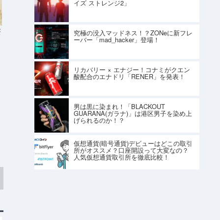
イズ ストレンジ2」
S
究極の没入マッドネス！？ZONeに新フレ
ーバー「mad_hacker」登場！
リカバリー × エナジー！コナミがクエン
酸配合のエナドリ「RENER」を発表！
男は黒に染まれ！「BLACKOUT
GUARANA(ガラナ)」は港区男子を染め上
げられるのか！？
仮想通貨(暗号通貨)デビューはどこの取引
所がオススメ？口座開設って大変なの？
人気仮想通貨取引所を徹底比較！