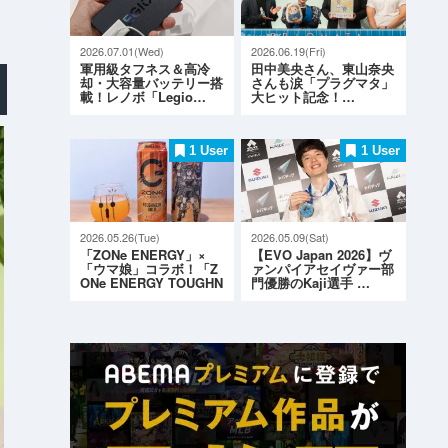
2026.07.01(Wed)
2026.06.19(Fri)
軍用級タフネス＆高冷
田中美央さん、東山奈央
却・大容量バッテリー搭
さんも涙「プラグマタ」
載！レノボ「Legio…
大ヒット記念！…
1 User
1 User
2026.05.26(Tue)
2026.05.09(Sat)
「ZONe ENERGY」×
【EVO Japan 2026】ヴ
「ウマ娘」コラボ！「Z
ァンパイアセイヴァー部
ONe ENERGY TOUGHN
門優勝のKaji選手 …
ESS G…