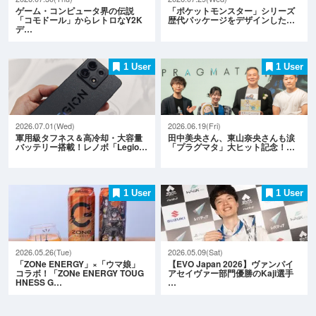
ゲーム・コンピュータ界の伝説
「ポケットモンスター」シリーズ
「コモドール」からレトロなY2K
歴代パッケージをデザインした…
デ…
1 User
1 User
2026.07.01(Wed)
2026.06.19(Fri)
軍用級タフネス＆高冷却・大容量
田中美央さん、東山奈央さんも涙
バッテリー搭載！レノボ「Legio…
「プラグマタ」大ヒット記念！…
1 User
1 User
2026.05.26(Tue)
2026.05.09(Sat)
「ZONe ENERGY」×「ウマ娘」
【EVO Japan 2026】ヴァンパイ
コラボ！「ZONe ENERGY TOUG
アセイヴァー部門優勝のKaji選手
HNESS G…
…