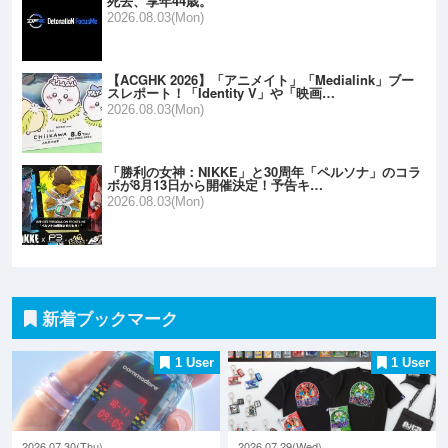
死去、享年44歳。
2026.08.03(Mon)
【ACGHK 2026】「アニメイト」「Medialink」ブー
スレポート！「Identity V」や「映画…
2026.08.03(Mon)
「勝利の女神：NIKKE」と30周年「ペルソナ」のコラ
ボが8月13日から開催決定！予告キ…
2026.08.03(Mon)
新着ブックマーク
1 User
1 User
2026.07.30(Thu)
2026.07.29(Wed)