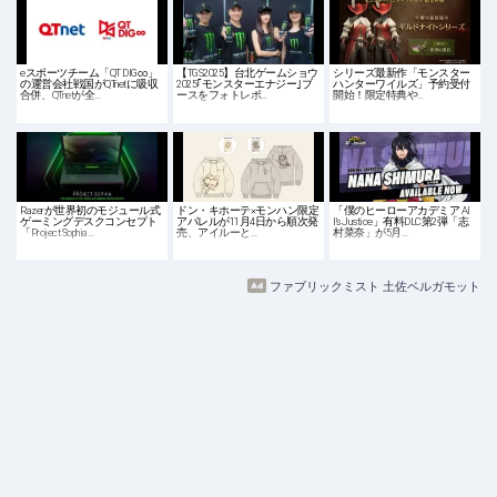
eスポーツチーム「QT DIG∞」
【TGS2025】台北ゲームショウ
シリーズ最新作「モンスター
の運営会社戦国がQTnetに吸収
2025｢モンスターエナジー｣ブ
ハンターワイルズ」予約受付
合併、QTnetが全…
ースをフォトレポ…
開始！限定特典や…
Razerが世界初のモジュール式
ドン・キホーテ×モンハン限定
「僕のヒーローアカデミア Al
ゲーミングデスクコンセプト
アパレルが11月4日から順次発
l's Justice」有料DLC第2弾「志
「Project Sophia…
売、アイルーと…
村菜奈」が5月…
ファブリックミスト 土佐ベルガモット