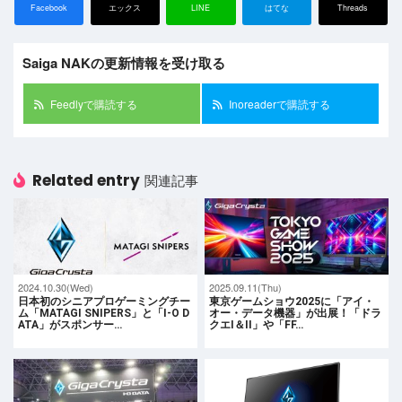
Facebook
エックス
LINE
はてな
Threads
Saiga NAKの更新情報を受け取る
Feedlyで購読する
Inoreaderで購読する
Related entry
関連記事
2024.10.30(Wed)
2025.09.11(Thu)
日本初のシニアプロゲーミングチー
東京ゲームショウ2025に「アイ・
ム「MATAGI SNIPERS」と「I-O D
オー・データ機器」が出展！「ドラ
ATA」がスポンサー…
クエI＆II」や「FF…