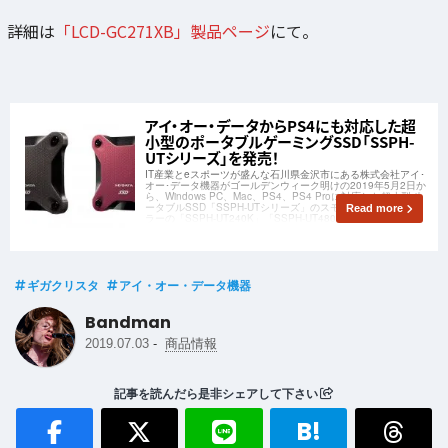
詳細は
「LCD-GC271XB」製品ページ
にて。
アイ・オー・データからPS4にも対応した超
小型のポータブルゲーミングSSD「SSPH-
UTシリーズ」を発売！
IT産業とeスポーツが盛んな石川県金沢市にある株式会社アイ･
オー･データ機器がゴールデンウィーク明けの2019年5月2日か
ら、Windows PC、Mac、PS4、PS4 Proに対応した超小型ポ
ータブルSSD「SSPH-UTシリーズ」のスモーキーブラックカ
Read more
ラーの「SSPH-UT240K」「SSPH-UT480K」「S
ギガクリスタ
アイ・オー・データ機器
Bandman
-
2019.07.03
商品情報
記事を読んだら是非シェアして下さい
B!