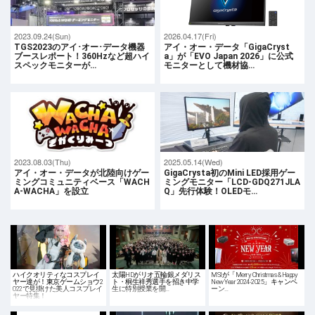
2023.09.24(Sun)
2026.04.17(Fri)
TGS2023のアイ･オー･データ機器
アイ・オー・データ「GigaCryst
ブースレポート！360Hzなど超ハイ
a」が「EVO Japan 2026」に公式
スペックモニターが…
モニターとして機材協…
2023.08.03(Thu)
2025.05.14(Wed)
アイ・オー・データが北陸向けゲー
GigaCrysta初のMini LED採用ゲー
ミングコミュニティベース「WACH
ミングモニター「LCD-GDQ271JLA
A-WACHA」を設立
Q」先行体験！OLEDモ…
ハイクオリティなコスプレイ
太陽HDがリオ五輪銀メダリス
MSIが「Merry Christmas & Happy
ヤー達が！東京ゲームショウ2
ト・桐生祥秀選手を招き中学
New Year 2024-2025」キャンペ
022で見掛けた美人コスプレイ
生に特別授業を開…
ーン…
ヤー特集！