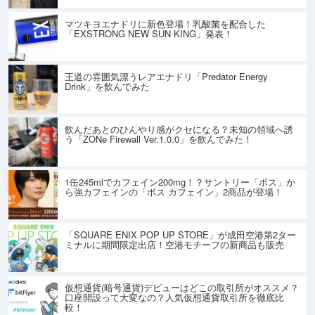
マツキヨエナドリに新色登場！乳酸菌を配合した
「EXSTRONG NEW SUN KING」発表！
王道の雰囲気漂うレアエナドリ「Predator Energy
Drink」を飲んでみた
飲んだあとのひんやり感がクセになる？未知の領域へ誘
う「ZONe Firewall Ver.1.0.0」を飲んでみた！
1缶245mlでカフェイン200mg！？サントリー「ボス」か
ら強カフェインの「ボス カフェイン」2商品が登場！
「SQUARE ENIX POP UP STORE」が成田空港第2ター
ミナルに期間限定出店！空港モチーフの新商品も販売
仮想通貨(暗号通貨)デビューはどこの取引所がオススメ？
口座開設って大変なの？人気仮想通貨取引所を徹底比
較！