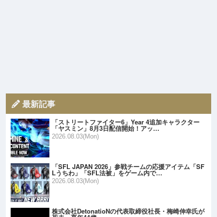
最新記事
「ストリートファイター6」Year 4追加キャラクター
「ヤスミン」8月3日配信開始！アッ…
2026.08.03(Mon)
「SFL JAPAN 2026」参戦チームの応援アイテム「SF
Lうちわ」「SFL法被」をゲーム内で…
2026.08.03(Mon)
株式会社DetonatioNの代表取締役社長・梅崎伸幸氏が