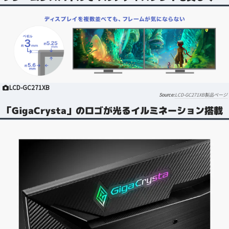
LCD-GC271XB
LCD-GC271XB製品ページ
「GigaCrysta」のロゴが光るイルミネーション搭載