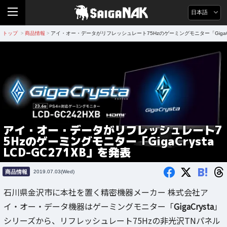
日本語
トップ
商品情報
アイ・オー・データがリフレッシュレート75Hzのゲーミングモニター「GigaCrys
>
>
アイ・オー・データがリフレッシュレート7
5Hzのゲーミングモニター「GigaCrysta
LCD-GC271XB」を発表
B!
商品情報
2019.07.03(Wed)
石川県金沢市に本社を置く精密機器メーカー 株式会社ア
イ・オー・データ機器はゲーミングモニター「
GigaCrysta
」
シリーズから、リフレッシュレート75Hzの非光沢TNパネル