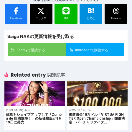
B!
Facebook
エックス
LINE
はてな
Threads
Saiga NAKの更新情報を受け取る
Feedlyで購読する
Inoreaderで購読する
Related entry
関連記事
2023.01.19(Thu)
2025.03.14(Fri)
価格をシェイプアップして「Zumb
優勝賞金10万ドル「VIRTUA FIGH
a de 脂肪燃焼！」の新価格版が1月
TER Open Championship」開催決
19日に発売！
定！バーチャファイタ…