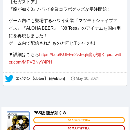
【セガストア】
『龍が如く8』ハワイ企業コラボグッズが受注開始！
ゲーム内にも登場するハワイ企業『マツモトシェイブア
イス』『ALOHA BEER』『88 Tees』のアイテムを国内用
にを再現しました！
ゲーム内で配信されたものと同じTシャツも!
▼詳細はこちら
https://t.co/KUEEe2vJeq
#龍が如く
pic.twitt
er.com/MPVBNyY4PH
— エビテン【ebten】 (@ebten)
May 10, 2024
PS5版 龍が如く８
Amazonで購入
楽天市場で購入