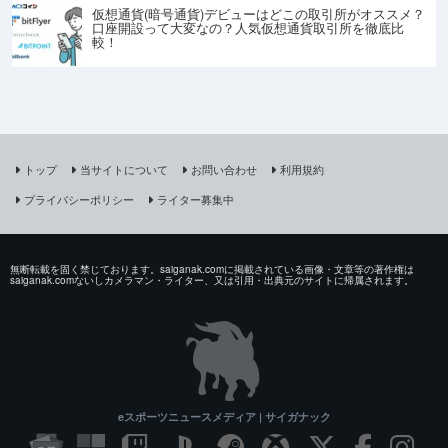
仮想通貨(暗号通貨)デビューはどこの取引所がオススメ？
口座開設って大変なの？人気仮想通貨取引所を徹底比
較！
トップ
当サイトについて
お問い合わせ
利用規約
プライバシーポリシー
ライター募集中
無断転載を固く禁じております。saiganak.comに掲載されている画像・文章等の著作権は
saiganak.comないしカメラマン・ライター、又は引用・出典元のサイトに帰属されます。
eスポーツニュースメディア | サイガナック