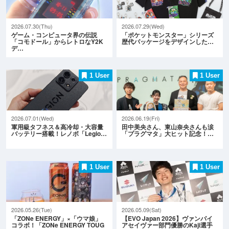
2026.07.30(Thu)
2026.07.29(Wed)
ゲーム・コンピュータ界の伝説
「ポケットモンスター」シリーズ
「コモドール」からレトロなY2K
歴代パッケージをデザインした…
デ…
1 User
1 User
2026.07.01(Wed)
2026.06.19(Fri)
軍用級タフネス＆高冷却・大容量
田中美央さん、東山奈央さんも涙
バッテリー搭載！レノボ「Legio…
「プラグマタ」大ヒット記念！…
1 User
1 User
2026.05.26(Tue)
2026.05.09(Sat)
「ZONe ENERGY」×「ウマ娘」
【EVO Japan 2026】ヴァンパイ
コラボ！「ZONe ENERGY TOUG
アセイヴァー部門優勝のKaji選手