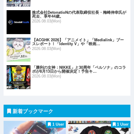
株式会社DetonatioNの代表取締役社長・梅崎伸幸氏が
死去、享年44歳。
2026.08.03(Mon)
【ACGHK 2026】「アニメイト」「Medialink」ブー
スレポート！「Identity V」や「映画…
2026.08.03(Mon)
「勝利の女神：NIKKE」と30周年「ペルソナ」のコラ
ボが8月13日から開催決定！予告キ…
2026.08.03(Mon)
新着ブックマーク
1 User
1 User