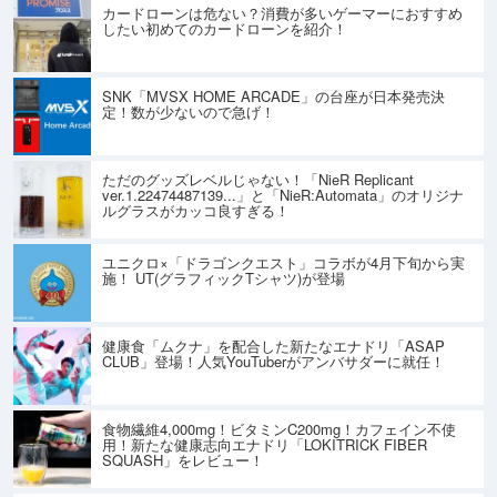
カードローンは危ない？消費が多いゲーマーにおすすめ
したい初めてのカードローンを紹介！
SNK「MVSX HOME ARCADE」の台座が日本発売決
定！数が少ないので急げ！
ただのグッズレベルじゃない！「NieR Replicant
ver.1.22474487139...」と「NieR:Automata」のオリジナ
ルグラスがカッコ良すぎる！
ユニクロ×「ドラゴンクエスト」コラボが4月下旬から実
施！ UT(グラフィックTシャツ)が登場
健康食「ムクナ」を配合した新たなエナドリ「ASAP
CLUB」登場！人気YouTuberがアンバサダーに就任！
食物繊維4,000mg！ビタミンC200mg！カフェイン不使
用！新たな健康志向エナドリ「LOKITRICK FIBER
SQUASH」をレビュー！