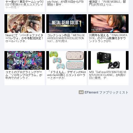
ヤー達が！東京ゲームショウ2
ady Pulse」が4月16日からPTB
催決定！「PUBG MOBILE」部
022で見掛けた美人コスプレイ
開始！新サ…
門は8月3日よりエ…
ヤー特集！
Steamにて「バーチャファイタ
コレクション作品「METAL GE
20周年を迎える「FINAL FANTA
ー5 レヴォ」が今冬配信決定！
AR SOLID: MASTER COLLECTION
SY IX」のゲーム映像付きサウ
ロールバックネ…
Vol.1」が10月24…
ンドトラックが9…
コナミのプログラミングゲー
「ドラえもん」デザインのNint
MSI「GeForce RTX 5060 Ti 8G VE
ム「ソロモンプログラム」が
endo Switch用ミニコントローラ
NTUS 2X OC CLASSIC」が8月22
年内でのオンライ…
ーとポーチが…
日に発売、デ…
EFlement ファブリックミスト