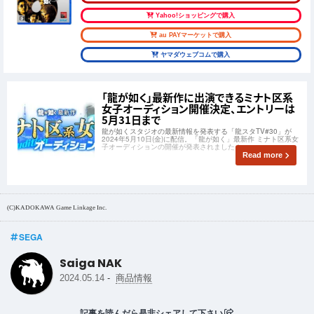
Yahoo!ショッピングで購入
au PAYマーケットで購入
ヤマダウェブコムで購入
「龍が如く」最新作に出演できるミナト区系
女子オーディション開催決定、エントリーは
5月31日まで
龍が如くスタジオの最新情報を発表する「龍スタTV#30」が
2024年5月10日(金)に配信。「龍が如く」最新作 ミナト区系女
子オーディションの開催が発表されました！
Read more
(C)KADOKAWA Game Linkage Inc.
SEGA
Saiga NAK
-
2024.05.14
商品情報
記事を読んだら是非シェアして下さい