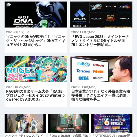
2026.06.16(Tue)
2022.11.07(Mon)
ソニックのDNAが現実に！「ソニッ
「EVO Japan 2023」メイントーナ
ク・ザ・ヘッジホッグ」DNAフィギ
メントタイトルに3タイトルが追
ュアが6月23日から…
加！エントリー開始日…
2020.10.26(Mon)
2023.01.09(Mon)
RAGE初の音楽ゲーム大会「RAGE
日本企業だけじゃなく外資企業も積
プロジェクトセカイ 2020 Winter p
極募集！？クリエイター職は勿論、
owered by AQUOS」…
様々な職種を募…
ハイクオリティなコスプレイ
「Dead by Daylight」の新章「Ste
「AFTER 6 LEAGUE」season 4開