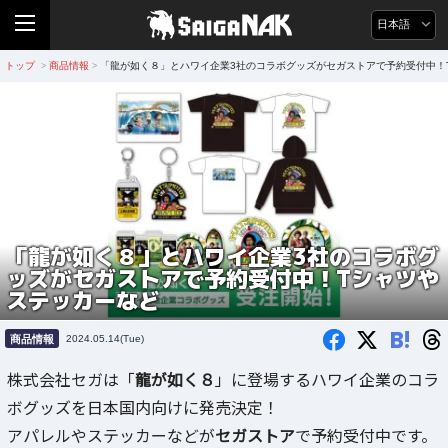
日本語
トップ
商品情報
「龍が如く８」とハワイ企業3社のコラボグッズがセガストアで予約受付中！
>
>
「龍が如く８」とハワイ企業3社のコラボグ
ッズがセガストアで予約受付中！Tシャツや
ステッカーなど
B!
商品情報
2024.05.14(Tue)
株式会社セガは「
龍が如く８
」に登場するハワイ企業のコラ
ボグッズを日本国内向けに発売決定！
アパレルやステッカーなどが
セガストア
で予約受付中です。