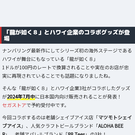
「龍が如く８」とハワイ企業のコラボグッズが登
場
ナンバリング最新作にしてシリーズ初の海外ステージである
ハワイが舞台にもなっている「龍が如く８」
1ドルが100円のレートで換算されることや実在のお店が忠
実に再現されていることでも話題になりましたね。
そんな「龍が如く８」とハワイ企業3社がコラボしたグッズ
が
2024年7月中
に日本国内向け販売されることが発表！
セガストア
で予約受付中です。
今回コラボするのは老舗シェイブアイス店「
マツモトシェイ
ブアイス
」、人気クラフトビールブランド「
ALOHA BEE
R
」、老舗アパレルブランド「
88 Tees
」の3社！