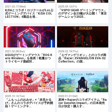
2021.03.17(Wed)
2025.09.12(Fri)
K/DAとコラボ！ロジクールがLoL公
「VSPO! GEAR ゲーミングマウス」
式ゲーミングデバイス「K/DA COL
のデザイン全23種が大公開！「東京
LECTION」6製品を発…
ゲームショウ2025…
2021.02.28(Sun)
2026.02.19(Thu)
ASUSがゲーミングマウス「ROG K
「エヴァンゲリオン」とのコラボ商
eris Wireless」を発表！軽量かつ
品「Razer | EVANGELION EVA-02
トライモード接続対…
Collection」の国…
2025.10.14(Tue)
2022.01.01(Sat)
「ふもっふのおみせ」×「赤見かる
原神 × Razerのコラボアイテム「Ra
び」さんのコラボデバイスが予約開
zer Genshin Impact」の日本発売
始！ゲーミングキ…
日が決定！購入す…