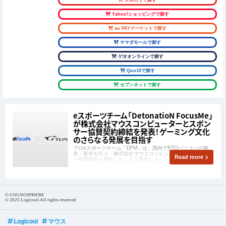
メルカリで探す
Yahoo!ショッピングで探す
au PAYマーケットで探す
ヤマダモールで探す
ゲオオンラインで探す
Qoo10で探す
セブンネットで探す
eスポーツチーム「DetonatioN FocusMe」
が株式会社マウスコンピューターとスポン
サー協賛契約締結を発表！ゲーミング文化
のさらなる発展を目指す
プロeスポーツチーム「DFM」は、国内でBTOパソコンの製
造・販売を行う「株式会社マウスコンピューター」とスポンサ
Read more
ー協賛契約を締結したことを発表しました。「マウスコンピュ
ーター」は、高性能なゲーミングパソコンと20周年のゲーミン
グパソコンブランド「G-Tune」で急速に成長するeスポーツ業
界の発展に支えてきた実績を持つ
© COGNOSPHERE
© 2025 Logicool.All rights reserved
Logicool
マウス