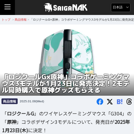
日本語
トップ
商品情報
「ロジクールG×原神」コラボゲーミングマウス3モデルが1月23日に発売決
>
>
「ロジクールG×原神」コラボゲーミングマ
ウス3モデルが1月23日に発売決定！2モデ
ル同時購入で原神グッズもらえる
B!
商品情報
2025.01.08(Wed)
「
ロジクールG
」のワイヤレスゲーミングマウス「G304」の
「
原神
」コラボデザイン3モデルについて、発売日が
2025年
1月23日(木)
に決定！