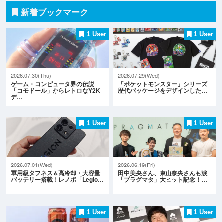
新着ブックマーク
1 User
1 User
2026.07.30(Thu)
2026.07.29(Wed)
ゲーム・コンピュータ界の伝説
「ポケットモンスター」シリーズ
「コモドール」からレトロなY2K
歴代パッケージをデザインした…
デ…
1 User
1 User
2026.07.01(Wed)
2026.06.19(Fri)
軍用級タフネス＆高冷却・大容量
田中美央さん、東山奈央さんも涙
バッテリー搭載！レノボ「Legio…
「プラグマタ」大ヒット記念！…
1 User
1 User