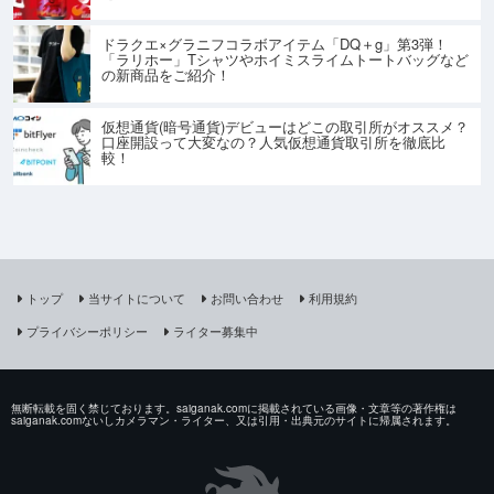
ドラクエ×グラニフコラボアイテム「DQ＋g」第3弾！
「ラリホー」Tシャツやホイミスライムトートバッグなど
の新商品をご紹介！
仮想通貨(暗号通貨)デビューはどこの取引所がオススメ？
口座開設って大変なの？人気仮想通貨取引所を徹底比
較！
トップ
当サイトについて
お問い合わせ
利用規約
プライバシーポリシー
ライター募集中
無断転載を固く禁じております。saiganak.comに掲載されている画像・文章等の著作権は
saiganak.comないしカメラマン・ライター、又は引用・出典元のサイトに帰属されます。