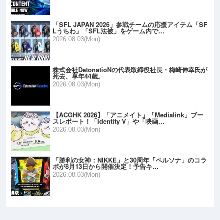
「SFL JAPAN 2026」参戦チームの応援アイテム「SF
Lうちわ」「SFL法被」をゲーム内で…
2026.08.03(Mon)
株式会社DetonatioNの代表取締役社長・梅崎伸幸氏が
死去、享年44歳。
2026.08.03(Mon)
【ACGHK 2026】「アニメイト」「Medialink」ブー
スレポート！「Identity V」や「映画…
2026.08.03(Mon)
「勝利の女神：NIKKE」と30周年「ペルソナ」のコラ
ボが8月13日から開催決定！予告キ…
2026.08.03(Mon)