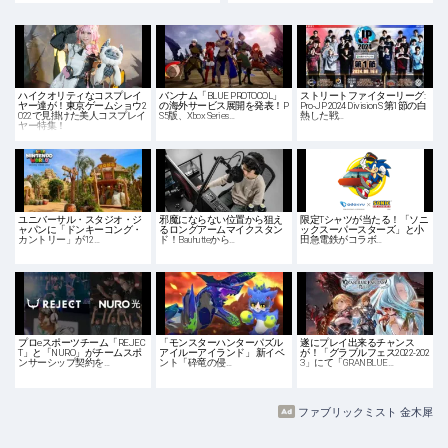
ハイクオリティなコスプレイ
バンナム「BLUE PROTOCOL」
ストリートファイターリーグ:
ヤー達が！東京ゲームショウ2
の海外サービス展開を発表！P
Pro-JP 2024 Division S 第1節の白
022で見掛けた美人コスプレイ
S5版、Xbox Series…
熱した戦…
ヤー特集！
ユニバーサル・スタジオ・ジ
邪魔にならない位置から狙え
限定Tシャツが当たる！「ソニ
ャパンに「ドンキーコング・
るロングアームマイクスタン
ックスーパースターズ」と小
カントリー」が12…
ド！Bauhutteから…
田急電鉄がコラボ…
プロeスポーツチーム「REJEC
「モンスターハンターパズル
遂にプレイ出来るチャンス
T」と「NURO」がチームスポ
アイルーアイランド」 新イベ
が！「グラブルフェス2022-202
ンサーシップ契約を…
ント「砕竜の侵…
3」にて「GRANBLUE…
ファブリックミスト 金木犀