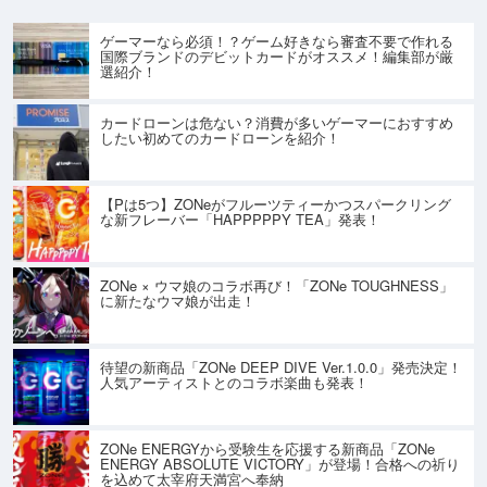
ゲーマーなら必須！？ゲーム好きなら審査不要で作れる
国際ブランドのデビットカードがオススメ！編集部が厳
選紹介！
カードローンは危ない？消費が多いゲーマーにおすすめ
したい初めてのカードローンを紹介！
【Pは5つ】ZONeがフルーツティーかつスパークリング
な新フレーバー「HAPPPPPY TEA」発表！
ZONe × ウマ娘のコラボ再び！「ZONe TOUGHNESS」
に新たなウマ娘が出走！
待望の新商品「ZONe DEEP DIVE Ver.1.0.0」発売決定！
人気アーティストとのコラボ楽曲も発表！
ZONe ENERGYから受験生を応援する新商品「ZONe
ENERGY ABSOLUTE VICTORY」が登場！合格への祈り
を込めて太宰府天満宮へ奉納