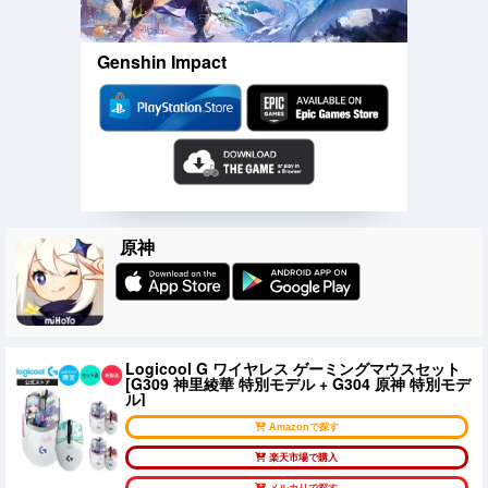
Genshin Impact
原神
Logicool G ワイヤレス ゲーミングマウスセット
[G309 神里綾華 特別モデル + G304 原神 特別モデ
ル]
Amazonで探す
楽天市場で購入