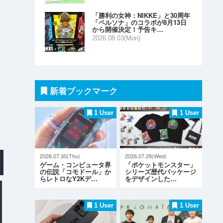
「勝利の女神：NIKKE」と30周年
「ペルソナ」のコラボが8月13日
から開催決定！予告キ…
2026.08.03(Mon)
新着ブックマーク
1 User
1 User
2026.07.30(Thu)
2026.07.29(Wed)
ゲーム・コンピュータ界
「ポケットモンスター」
の伝説「コモドール」か
シリーズ歴代パッケージ
らレトロなY2Kデ…
をデザインした…
1 User
1 User