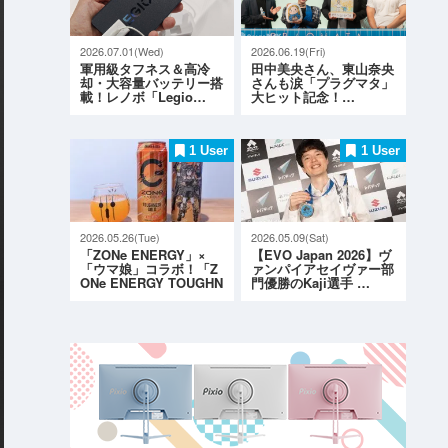
2026.07.01(Wed)
2026.06.19(Fri)
軍用級タフネス＆高冷
田中美央さん、東山奈央
却・大容量バッテリー搭
さんも涙「プラグマタ」
載！レノボ「Legio…
大ヒット記念！…
1 User
1 User
2026.05.26(Tue)
2026.05.09(Sat)
「ZONe ENERGY」×
【EVO Japan 2026】ヴ
「ウマ娘」コラボ！「Z
ァンパイアセイヴァー部
ONe ENERGY TOUGHN
門優勝のKaji選手 …
ESS G…