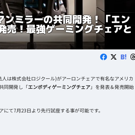
マンミラーの共同開発！「エン
発売！最強ゲーミングチェアと
B!
 S.A.(日本法人は株式会社ロジクール)がアーロンチェアで有名なアメリカ
アを共同開発し「
エンボディゲーミングチェア
」を発表＆発売開始
アにて7⽉23⽇より先⾏試座する事が可能です。