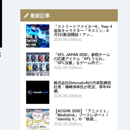
最新記事
「ストリートファイター6」Year 4
追加キャラクター「ヤスミン」8
月3日配信開始！アッ…
2026.08.03(Mon)
「SFL JAPAN 2026」参戦チーム
の応援アイテム「SFLうちわ」
「SFL法被」をゲーム内で…
2026.08.03(Mon)
株式会社DetonatioNの代表取締役
社長・梅崎伸幸氏が死去、享年44
歳。
2026.08.03(Mon)
【ACGHK 2026】「アニメイト」
「Medialink」ブースレポート！
「Identity V」や「映画…
2026.08.03(Mon)