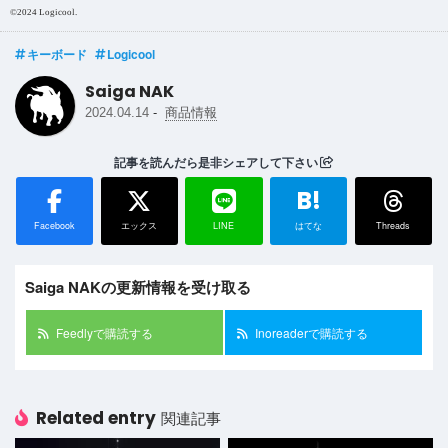
©2024 Logicool.
キーボード
Logicool
Saiga NAK
-
2024.04.14
商品情報
記事を読んだら是非シェアして下さい
B!
Facebook
エックス
LINE
はてな
Threads
Saiga NAKの更新情報を受け取る
Feedlyで購読する
Inoreaderで購読する
Related entry
関連記事