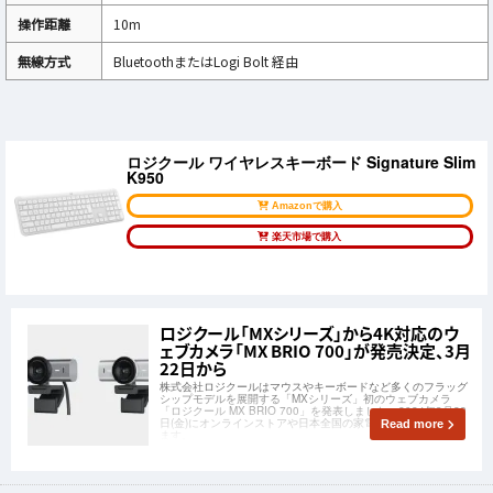
操作距離
10m
無線方式
BluetoothまたはLogi Bolt 経由
ロジクール ワイヤレスキーボード Signature Slim
K950
Amazonで購入
楽天市場で購入
ロジクール「MXシリーズ」から4K対応のウ
ェブカメラ「MX BRIO 700」が発売決定、3月
22日から
株式会社ロジクールはマウスやキーボードなど多くのフラッグ
シップモデルを展開する「MXシリーズ」初のウェブカメラ
「ロジクール MX BRIO 700」を発表しました。2024年3月22
日(金)にオンラインストアや日本全国の家電量販店で発売され
Read more
ます。