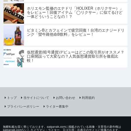
ホリエモン監修のエナドリ「HOLIXER（ホリクサー）」
をレビュー！回復アイテム「◯リクサー」に似てるけど
一体どういうことなの！？
ビタミンBとカフェインで疲労回復！台湾のエナジードリ
ンク「蠻牛維他命B飲料」をレビュー！
仮想通貨(暗号通貨)デビューはどこの取引所がオススメ？
口座開設って大変なの？人気仮想通貨取引所を徹底比
較！
トップ
当サイトについて
お問い合わせ
利用規約
プライバシーポリシー
ライター募集中
無断転載を固く禁じております。saiganak.comに掲載されている画像・文章等の著作権は
saiganak.comないしカメラマン・ライター、又は引用・出典元のサイトに帰属されます。