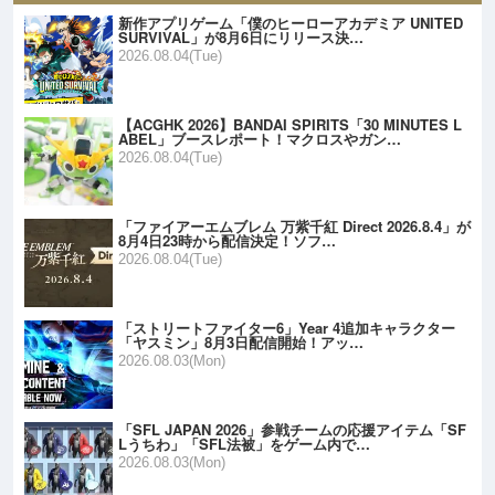
新作アプリゲーム「僕のヒーローアカデミア UNITED
SURVIVAL」が8月6日にリリース決…
2026.08.04(Tue)
【ACGHK 2026】BANDAI SPIRITS「30 MINUTES L
ABEL」ブースレポート！マクロスやガン…
2026.08.04(Tue)
「ファイアーエムブレム 万紫千紅 Direct 2026.8.4」が
8月4日23時から配信決定！ソフ…
2026.08.04(Tue)
「ストリートファイター6」Year 4追加キャラクター
「ヤスミン」8月3日配信開始！アッ…
2026.08.03(Mon)
「SFL JAPAN 2026」参戦チームの応援アイテム「SF
Lうちわ」「SFL法被」をゲーム内で…
2026.08.03(Mon)