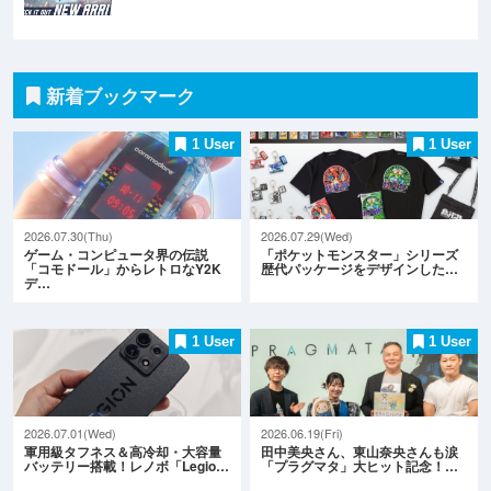
新着ブックマーク
1 User
1 User
2026.07.30(Thu)
2026.07.29(Wed)
ゲーム・コンピュータ界の伝説
「ポケットモンスター」シリーズ
「コモドール」からレトロなY2K
歴代パッケージをデザインした…
デ…
1 User
1 User
2026.07.01(Wed)
2026.06.19(Fri)
軍用級タフネス＆高冷却・大容量
田中美央さん、東山奈央さんも涙
バッテリー搭載！レノボ「Legio…
「プラグマタ」大ヒット記念！…