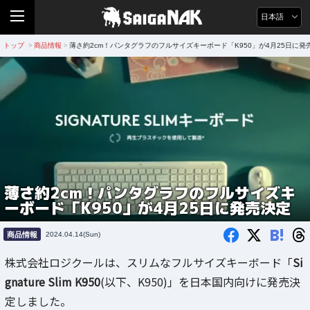
日本語
トップ
商品情報
薄さ約2cm！パンタグラフのフルサイズキーボード「K950」が4月25日に発
>
>
薄さ約2cm！パンタグラフのフルサイズキ
ーボード「K950」が4月25日に発売決定
B!
商品情報
2024.04.14(Sun)
株式会社ロジクールは、スリムなフルサイズキーボード「
Si
gnature Slim K950
(以下、K950)」を日本国内向けに発売決
定しました。