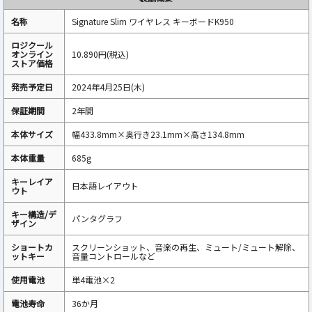
名称
Signature Slim ワイヤレス キーボードK950
ロジクール
オンライン
10.890円(税込)
ストア価格
発売予定日
2024年4月25日(木)
保証期間
2年間
本体サイズ
幅433.8mm×奥行き23.1mm×高さ134.8mm
本体重量
685g
キーレイア
日本語レイアウト
ウト
キー構造/デ
パンタグラフ
ザイン
ショートカ
スクリーンショット、音楽の再生、ミュート/ミュート解除、
ットキー
音量コントロールなど
使用電池
単4電池×2
電池寿命
36か月