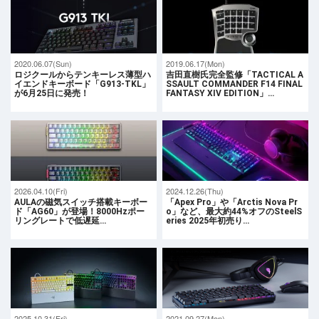
2020.06.07(Sun)
2019.06.17(Mon)
ロジクールからテンキーレス薄型ハ
吉田直樹氏完全監修「TACTICAL A
イエンドキーボード「G913-TKL」
SSAULT COMMANDER F14 FINAL
が6月25日に発売！
FANTASY XIV EDITION」…
2026.04.10(Fri)
2024.12.26(Thu)
AULAの磁気スイッチ搭載キーボー
「Apex Pro」や「Arctis Nova Pr
ド「AG60」が登場！8000Hzポー
o」など、最大約44%オフのSteelS
リングレートで低遅延…
eries 2025年初売り…
2025.10.31(Fri)
2021.09.27(Mon)