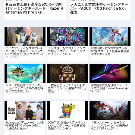
Razer史上最も高度なeスポーツ向
メカニカル方式小型ゲーミングキー
けゲーミングキーボード「Razer H
ボードASUS「ROG Falchion NX」
untsman V3 Pro 8KH…
発表
ハイクオリティなコスプレイ
モンスターをプログラミング
荒野行動 × 七つの大罪コラボ
ヤー達が！東京ゲームショウ2
で操る！コナミ「ソロモンプ
第2弾スタート！新年衣装や乗
022で見掛けた美人コスプレイ
ログラム」がNinte…
り物スキンも登…
ヤー特集！
シリーズ最新作「ファンタジ
一飲み行こうぜ！！今年も大
自由自在に光を演出！ゲーミ
ーライフｉ グルグルの竜と時
阪で「モンハン酒場 WEST」が
ング光る紐「Razer Chroma Light
をぬすむ少女」が…
復活！
Strip Set」…
Brave groupのアニメーション制
2026年5月22日からアメリカ・
「モンスターハンターライ
作事業を行うグループ会社
シカゴのフィールド自然史博
ズ：サンブレイク」の発売が
「株式会社Brave …
物館で「ポケモン…
決定！特典やエディ…