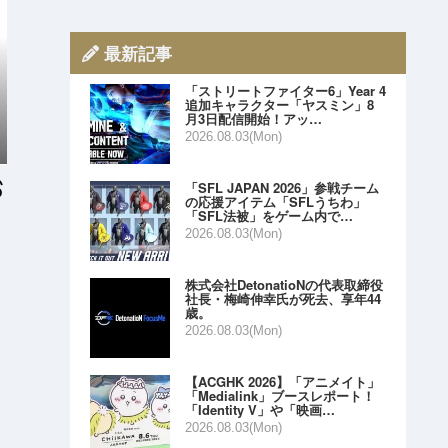
最新記事
「ストリートファイター6」Year 4
追加キャラクター「ヤスミン」8
月3日配信開始！アッ…
2026.08.03(Mon)
「SFL JAPAN 2026」参戦チーム
の応援アイテム「SFLうちわ」
「SFL法被」をゲーム内で…
2026.08.03(Mon)
株式会社DetonatioNの代表取締役
社長・梅崎伸幸氏が死去、享年44
歳。
2026.08.03(Mon)
【ACGHK 2026】「アニメイト」
「Medialink」ブースレポート！
「Identity V」や「映画…
2026.08.03(Mon)