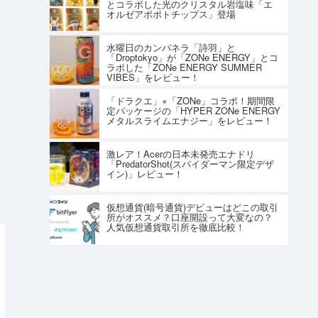
とコラボした光のクリスタル岩塩味「エ
オルゼアポポトチップス」登場
水曜日のカンパネラ「詩羽」と
「Droptokyo」が「ZONe ENERGY」とコ
ラボした「ZONe ENERGY SUMMER
VIBES」をレビュー！
「ドラクエ」×「ZONe」コラボ！期間限
定パッケージの「HYPER ZONe ENERGY
メタルスライムエナジー」をレビュー！
激レア！Acerの日本未発売エナドリ
「PredatorShot(スパイダーマン限定デザ
イン)」レビュー！
仮想通貨(暗号通貨)デビューはどこの取引
所がオススメ？口座開設って大変なの？
人気仮想通貨取引所を徹底比較！