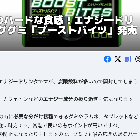
のハードな食感！エナジ―ドリ
ググミ「ブーストバイツ」発売
B!
エナジードリンク
ですが、
炭酸飲料が多い
ので開封してしまう
、カフェインなどの
エナジー成分の摂り過ぎ
も気になります。
の時に
必要な分だけ接種
できる
グミ
や
ラムネ
、
タブレット
など
強い味方です。常温で良いのもポイントが高いですね。
の防止になったりもしますので、グミでも噛み応えのある
ハー