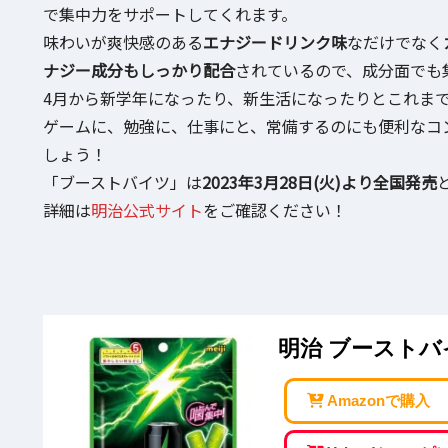
で集中力をサポートしてくれます。
味わいが爽快感のある
エナジードリンク味
なだけでなく
ナジー成分もしっかり配合
されているので、成分面でも
4月から新学年になったり、新生活になったりとこれま
ゲームに、勉強に、仕事にと、常備するのにも便利なコ
しょう！
「ブーストバイツ」は
2023年3月28日(火)より全国発売
詳細は
明治公式サイト
をご確認ください！
明治 ブーストバイ
Amazonで購入