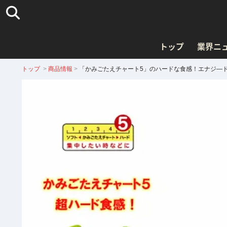
トップ
業界ニ
トップ
>
商品情報
>
「かみごたえチャート5」のハードな食感！エナジ―