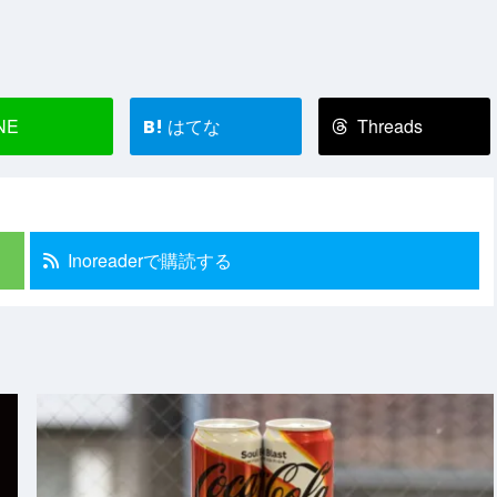
NE
はてな
Threads
B!
Inoreaderで購読する