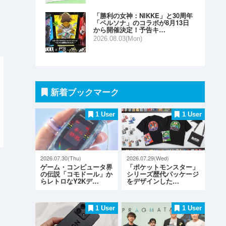
「勝利の女神：NIKKE」と30周年
「ペルソナ」のコラボが8月13日
から開催決定！予告キ…
2026.08.03(Mon)
新着ブックマーク
1 User
1 User
2026.07.30(Thu)
2026.07.29(Wed)
ゲーム・コンピュータ界
「ポケットモンスター」
の伝説「コモドール」か
シリーズ歴代パッケージ
らレトロなY2Kデ…
をデザインした…
1 User
1 User