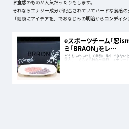
ド食感
のものが人気だったりもします。
それならエナジー成分が配合されていてハードな食感の
「健康にアイデアを」でおなじみの
明治
から
コンディシ