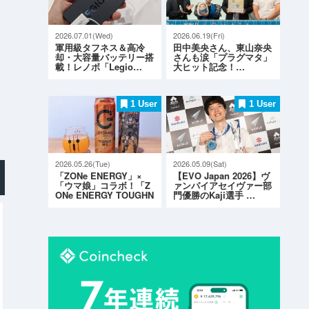
2026.07.01(Wed)
2026.06.19(Fri)
軍用級タフネス＆高冷
田中美央さん、東山奈央
却・大容量バッテリー搭
さんも涙「プラグマタ」
載！レノボ「Legio…
大ヒット記念！…
1 User
1 User
2026.05.26(Tue)
2026.05.09(Sat)
「ZONe ENERGY」×
【EVO Japan 2026】ヴ
「ウマ娘」コラボ！「Z
ァンパイアセイヴァー部
ONe ENERGY TOUGHN
門優勝のKaji選手 …
ESS G…