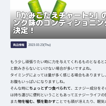
「かみごたえチャート5」
ンク味のコンディショニン
決定！
商品情報
2023.03.23(Thu)
もう少し頑張りたい時に力を与えてくれるものとなると
と飲みきらないといけない場合が多いですよね。
タイミングによっては量が多く感じる場合もありますし
お腹もいっぱいになりますしね。
そんな時に
ちょっとずつ食べられて
、エナジー成分をそ
は持ち運びに便利ということもあってエナジーライフの
また
物を噛む、顎を動かす
ことでも頭が冴えたり、眠気