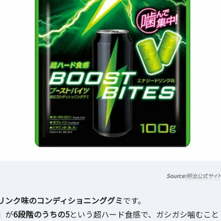
明治公式サイ
リンク味のコンディショニンググミ
です。
」が
6段階のうちの5
という超ハード食感で、ガシガシ噛むこと