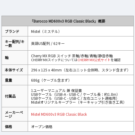
「Barocco MD600v3 RGB Classic Black」概要
ブランド
Mistel（ミステル）
キー配列/キ
英語US配列 / 62キー
ー数
Cherry MX RGB スイッチ 茶軸/赤軸/青軸/静音赤軸
軸
CHERRY MXスイッチについては
CHERRY MX公式サイト
を確認
本体サイズ
296 x 125 x 40mm（左右ユニット合体時、スタンド含まず）
重量
686g（ケーブル含まず）
1ユーザーマニュアル 兼 保証書
USBケーブル（USB-A - USB-C / ケーブル長：約1.8m）
付属品
USBケーブル（USB-C - USB-C / 左右ユニット連結用）
Mistelオリジナルキープラー（キーキャップ引き抜き工具）
メーカーペ
Mistel MD600v3 RGB Classic Black
ージ
価格
オープン価格