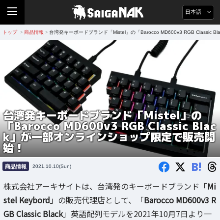
日本語
トップ
商品情報
台湾発キーボードブランド「Mistel」の「Barocco MD600v3 RGB Clas
>
>
台湾発キーボードブランド「Mistel」の
「Barocco MD600v3 RGB Classic Blac
k」が一部オンラインショップ限定で販売開
始！
B!
商品情報
2021.10.10(Sun)
株式会社アーキサイトは、台湾発のキーボードブランド「
Mi
stel Keybord
」の販売代理店として、「
Barocco MD600v3 R
GB Classic Black
」英語配列モデルを2021年10月7日より一