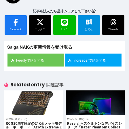
記事を読んだら是非シェアして下さい
B!
Facebook
エックス
LINE
はてな
Threads
Saiga NAKの更新情報を受け取る
Feedlyで購読する
Inoreaderで購読する
Related entry
関連記事
2026.06.26(Fri)
2025.06.06(Fri)
ROG20周年限定の24K金メッキモデ
Razerからスケルトンなデバイスシ
ル！キーボード「Azoth Extreme E
リーズ「Razer Phantom Collecti