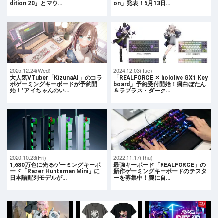
dition 20」とマウ…
on」発表！6月13日…
2025.12.24(Wed)
2024.12.03(Tue)
大人気VTuber「KizunaAI」のコラ
「REALFORCE ✕ hololive GX1 Key
ボゲーミングキーボードが予約開
board」予約受付開始！獅白ぼたん
始！"アイちゃんのい…
＆ラプラス・ダーク…
2020.10.23(Fri)
2022.11.17(Thu)
1,680万色に光るゲーミングキーボ
最強キーボード「REALFORCE」の
ード「Razer Huntsman Mini」に
新作ゲーミングキーボードのテスタ
日本語配列モデルが…
ーを募集中！腕に自…