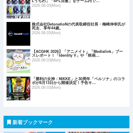
Lうちわ」「SFL法被」をゲーム内で…
2026.08.03(Mon)
株式会社DetonatioNの代表取締役社長・梅崎伸幸氏が
死去、享年44歳。
2026.08.03(Mon)
【ACGHK 2026】「アニメイト」「Medialink」ブー
スレポート！「Identity V」や「映画…
2026.08.03(Mon)
「勝利の女神：NIKKE」と30周年「ペルソナ」のコラ
ボが8月13日から開催決定！予告キ…
2026.08.03(Mon)
新着ブックマーク