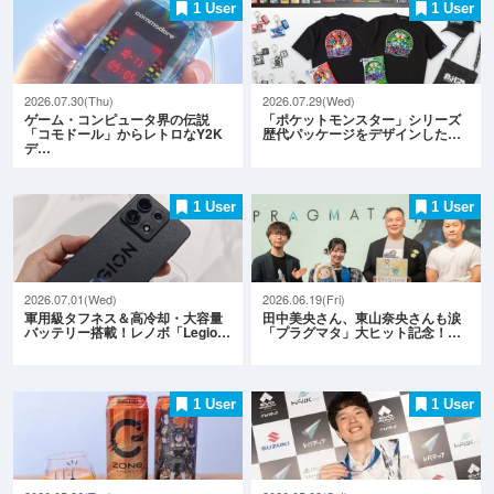
1 User
1 User
2026.07.30(Thu)
2026.07.29(Wed)
ゲーム・コンピュータ界の伝説
「ポケットモンスター」シリーズ
「コモドール」からレトロなY2K
歴代パッケージをデザインした…
デ…
1 User
1 User
2026.07.01(Wed)
2026.06.19(Fri)
軍用級タフネス＆高冷却・大容量
田中美央さん、東山奈央さんも涙
バッテリー搭載！レノボ「Legio…
「プラグマタ」大ヒット記念！…
1 User
1 User