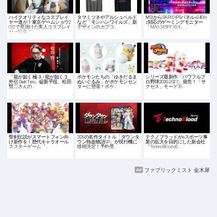
ハイクオリティなコスプレイ
タマミツネやアルシュベルド
MSIからRAPID IPSパネル×240H
ヤー達が！東京ゲームショウ2
など「モンハンワイルズ」新
z対応のゲーミングモニター
022で見掛けた美人コスプレイ
デザインのカプコ…
「MAG 245PF X24」…
ヤー特集！
「龍が如く 極３ / 龍が如く３
ポケモンたちの「ゆきだるま
シリーズ最新作「パワフルプ
外伝 Dark Ties」碇新平役、松田
ぬいぐるみ」がポケモンセン
ロ野球2026-2027」発売！「サ
賢二さんの…
ターに登場！ポケ…
クセス」モード30…
聖剣伝説がスマートフォン向
3DSの名作タイトル「ダウンタ
テクノブラッドがeスポーツ事
け新作を！歴代キャラオール
ウン熱血物語SP」が現行機に
業の拡大を目的にした新会社
ススターゲーム「…
移植決定！予約受…
「TechnoBlood eS…
ファブリックミスト 金木犀