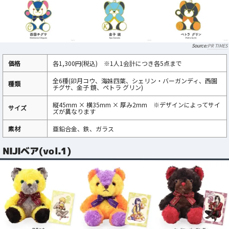
PR TIMES
価格
各1,300円(税込) ※1人1会計につき各5点まで
全6種(卯月コウ、海妹四葉、シェリン・バーガンディ、西園
種類
チグサ、金子 鏡、ペトラ グリン)
縦45mm × 横35mm × 厚み2mm ※デザインによってサイ
サイズ
ズが異なります
素材
亜鉛合金、鉄、ガラス
NIJIベア(vol.1)