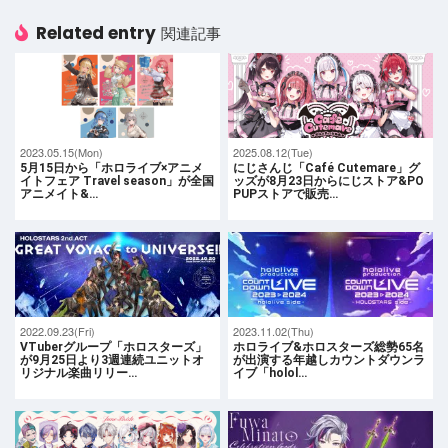
Related entry
関連記事
2023.05.15(Mon)
2025.08.12(Tue)
5月15日から「ホロライブ×アニメ
にじさんじ「Café Cutemare」グ
イトフェア Travel season」が全国
ッズが8月23日からにじストア&PO
アニメイト&…
PUPストアで販売…
2022.09.23(Fri)
2023.11.02(Thu)
VTuberグループ「ホロスターズ」
ホロライブ&ホロスターズ総勢65名
が9月25日より3週連続ユニットオ
が出演する年越しカウントダウンラ
リジナル楽曲リリー…
イブ「holol…