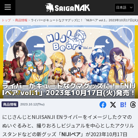
日本語
トップ
商品情報
ライバーがキュートなクマグッズに！「NIJIベア vol.1」2023年10月17日(火
>
>
ライバーがキュートなクマグッズに！「NIJ
Iベア vol.1」2023年10月17日(火)発売！
B!
商品情報
2023.10.12(Thu)
にじさんじとNIJISANJI ENライバーをイメージしたクマの
ぬいぐるみと、撮りおろしビジュアルを中心としたアクリル
スタンドなどの新グッズ「
NIJIベア
」が2023年10月17日