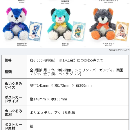
PR TIMES
価格
各6,000円(税込) ※1人1会計につき各5点まで
全6種(卯月コウ、海妹四葉、シェリン・バーガンディ、西園
種類
チグサ、金子 鏡、ペトラ グリン)
ぬいぐるみ
奥行141mm × 横172mm × 縦200mm
サイズ
ポストカー
縦148mm × 横100mm
ドサイズ
ぬいぐるみ
ポリエステル、アクリル樹脂
素材
ポストカー
紙
ド素材