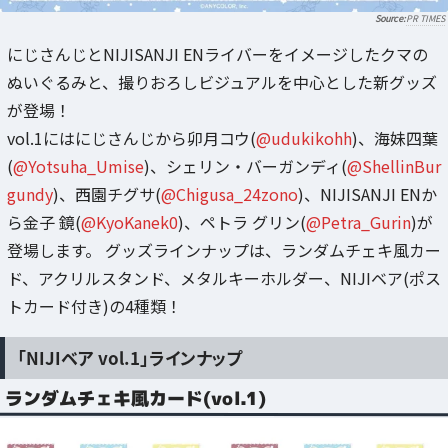
PR TIMES
にじさんじとNIJISANJI ENライバーをイメージしたクマの
ぬいぐるみと、撮りおろしビジュアルを中心とした新グッズ
が登場！
vol.1にはにじさんじから卯月コウ(
@udukikohh
)、海妹四葉
(
@Yotsuha_Umise
)、シェリン・バーガンディ(
@ShellinBur
gundy
)、西園チグサ(
@Chigusa_24zono
)、NIJISANJI ENか
ら金子 鏡(
@KyoKanek0
)、ペトラ グリン(
@Petra_Gurin
)が
登場します。 グッズラインナップは、ランダムチェキ風カー
ド、アクリルスタンド、メタルキーホルダー、NIJIベア(ポス
トカード付き)の4種類！
「NIJIベア vol.1」ラインナップ
ランダムチェキ風カード(vol.1)