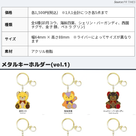
PR TIMES
価格
各1,500円(税込) ※1人1会計につき各5点まで
全6種(卯月コウ、海妹四葉、シェリン・バーガンディ、西園
種類
チグサ、金子 鏡、ペトラ グリン)
幅64mm × 高さ88mm ※ライバーによってサイズが異なり
サイズ
ます
素材
アクリル樹脂
メタルキーホルダー(vol.1)