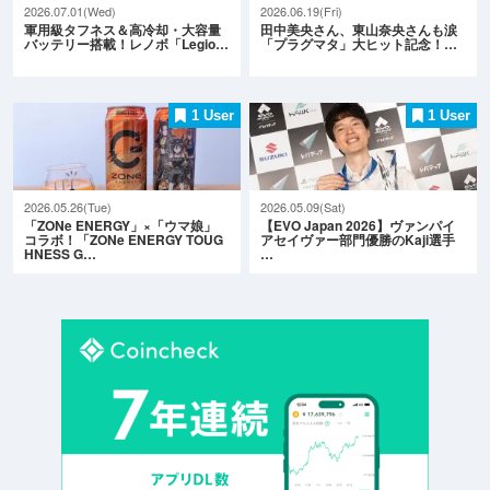
2026.07.01(Wed)
2026.06.19(Fri)
軍用級タフネス＆高冷却・大容量
田中美央さん、東山奈央さんも涙
バッテリー搭載！レノボ「Legio…
「プラグマタ」大ヒット記念！…
1 User
1 User
2026.05.26(Tue)
2026.05.09(Sat)
「ZONe ENERGY」×「ウマ娘」
【EVO Japan 2026】ヴァンパイ
コラボ！「ZONe ENERGY TOUG
アセイヴァー部門優勝のKaji選手
HNESS G…
…