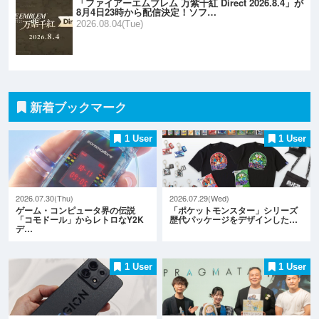
「ファイアーエムブレム 万紫千紅 Direct 2026.8.4」が
8月4日23時から配信決定！ソフ…
2026.08.04(Tue)
新着ブックマーク
1 User
1 User
2026.07.30(Thu)
2026.07.29(Wed)
ゲーム・コンピュータ界の伝説
「ポケットモンスター」シリーズ
「コモドール」からレトロなY2K
歴代パッケージをデザインした…
デ…
1 User
1 User