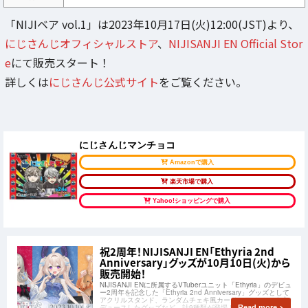
「NIJIベア vol.1」は2023年10月17日(火)12:00(JST)より、
にじさんじオフィシャルストア
、
NIJISANJI EN Official Stor
e
にて販売スタート！
詳しくは
にじさんじ公式サイト
をご覧ください。
にじさんじマンチョコ
Amazonで購入
楽天市場で購入
Yahoo!ショッピングで購入
祝2周年！NIJISANJI EN「Ethyria 2nd
Anniversary」グッズが10月10日(火)から
販売開始！
NIJISANJI ENに所属するVTuberユニット「Ethyria」のデビュ
ー2周年を記念した「Ethyria 2nd Anniversary」グッズとして
アクリルスタンド、ランダムチェキ風カード、ライバーがプロ
デュースしたグッズなど、計9種類が登場！「Ethyria」の2周
Read more