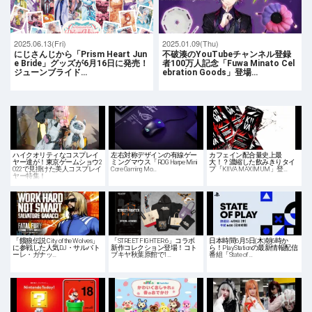
2025.06.13(Fri)
2025.01.09(Thu)
にじさんじから「Prism Heart Jun
不破湊のYouTubeチャンネル登録
e Bride」グッズが6月16日に発売！
者100万人記念「Fuwa Minato Cel
ジューンブライド…
ebration Goods」登場…
ハイクオリティなコスプレイ
左右対称デザインの有線ゲー
カフェイン配合量史上最
ヤー達が！東京ゲームショウ2
ミングマウス「ROG Harpe Mini
大！？濃縮した飲みきりタイ
022で見掛けた美人コスプレイ
Core Gaming Mo…
プ「KIIVA MAXIMUM」登…
ヤー特集！
「餓狼伝説 City of the Wolves」
「STREET FIGHTER 6」コラボ
日本時間6月5日(木)朝6時か
に参戦した人気DJ・サルバト
新作コレクション登場！コト
ら！PlayStationの最新情報配信
ーレ・ガナッ…
ブキヤ秋葉原館で1…
番組「State of …