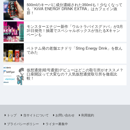
500mlのキーバに成分濃縮された350mlも！少なくなって
も「KiiVA ENERGY DRINK EXTRA」はカフェイン抜
群！
モンスターエナジー新作「ウルトラバイスグァバ」が3月
31日発売！抽選でスペシャルボックスが当たるXキャン
ペーンも
ベトナム発の老舗エナドリ「Sting Energy Drink」を飲ん
でみた
仮想通貨(暗号通貨)デビューはどこの取引所がオススメ？
口座開設って大変なの？人気仮想通貨取引所を徹底比
較！
トップ
当サイトについて
お問い合わせ
利用規約
プライバシーポリシー
ライター募集中