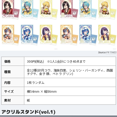
PR TIMES
価格
300円(税込) ※1人1会計につき40点まで
全12種(卯月コウ、海妹四葉、シェリン・バーガンディ、西園
種類
チグサ、金子 鏡、ペトラ グリン)
内容
1枚ランダム
サイズ
横54mm × 縦86mm
素材
紙
アクリルスタンド(vol.1)