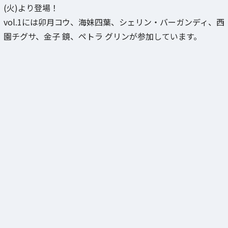
(火)より登場！
vol.1には卯月コウ、海妹四葉、シェリン・バーガンディ、西
園チグサ、金子 鏡、ペトラ グリンが参加しています。