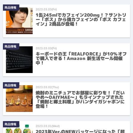
商品情報
2023.03.03(Fri)
1缶245mlでカフェイン200mg！？サントリ
ー「ボス」から強カフェインの「ボス カフェ
イン」2商品が登場！
商品情報
2023.03.03(Fri)
キーボードの王「REALFORCE」が10%オフ
で購入できる！Amazon 新生活セール開催
中！
商品情報
2023.03.02(Thu)
焼酎のミニチュアでお部屋に彩りを！「だい
やめ～DAIYMAE～」もラインナップされた
「焼酎と郷土料理」がバンダイガシャポンに
登場！
商品情報
2023.03.01(Wed)
2023年Ver.のNEWパッケージになった「超