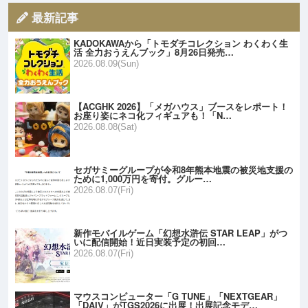
最新記事
KADOKAWAから「トモダチコレクション わくわく生
活 全力おうえんブック」8月26日発売…
2026.08.09(Sun)
【ACGHK 2026】「メガハウス」ブースをレポート！
お座り姿にネコ化フィギュアも！「N…
2026.08.08(Sat)
セガサミーグループが令和8年熊本地震の被災地支援の
ために1,000万円を寄付。グルー…
2026.08.07(Fri)
新作モバイルゲーム「幻想水滸伝 STAR LEAP」がつ
いに配信開始！近日実装予定の初回…
2026.08.07(Fri)
マウスコンピューター「G TUNE」「NEXTGEAR」
「DAIV」がTGS2026に出展！出展記念モデ…