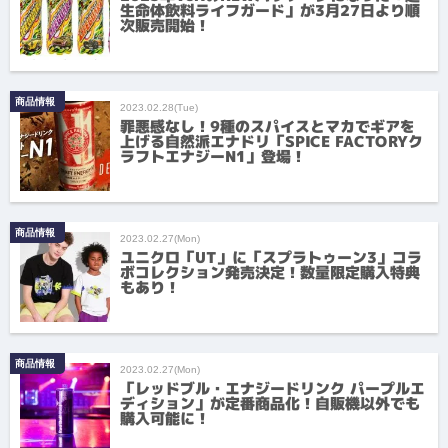
生命体飲料ライフガード」が3月27日より順
次販売開始！
商品情報
2023.02.28(Tue)
罪悪感なし！9種のスパイスとマカでギアを
上げる自然派エナドリ「SPICE FACTORYク
ラフトエナジーN1」登場！
商品情報
2023.02.27(Mon)
ユニクロ「UT」に「スプラトゥーン3」コラ
ボコレクション発売決定！数量限定購入特典
もあり！
商品情報
2023.02.27(Mon)
「レッドブル・エナジードリンク パープルエ
ディション」が定番商品化！自販機以外でも
購入可能に！