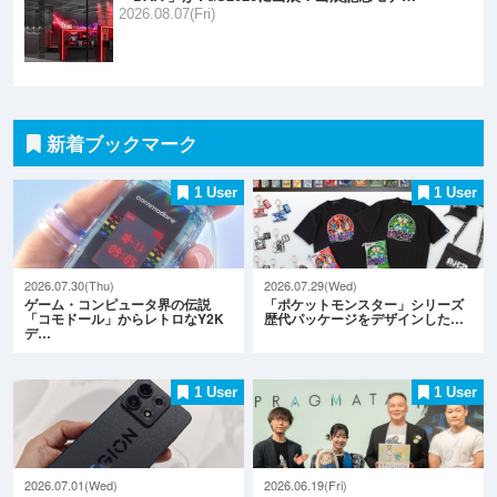
2026.08.07(Fri)
新着ブックマーク
1 User
1 User
2026.07.30(Thu)
2026.07.29(Wed)
ゲーム・コンピュータ界の伝説
「ポケットモンスター」シリーズ
「コモドール」からレトロなY2K
歴代パッケージをデザインした…
デ…
1 User
1 User
2026.07.01(Wed)
2026.06.19(Fri)