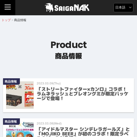
日本語
トップ
商品情報
>
Product
商品情報
商品情報
2023.03.09(Thu)
「ストリートファイター×カンロ」コラボ！
ラムネラッシュとブレオングミが限定パッケ
ージで登場！
商品情報
2023.03.08(Wed)
「アイドルマスター シンデレラガールズ」と
「MOJIKO BEER」が初のコラボ！限定ラベ