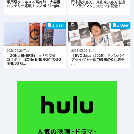
軍用級タフネス＆高冷却・大容量
田中美央さん、東山奈央さんも涙
バッテリー搭載！レノボ「Legio…
「プラグマタ」大ヒット記念！…
1 User
1 User
2026.05.26(Tue)
2026.05.09(Sat)
「ZONe ENERGY」×「ウマ娘」
【EVO Japan 2026】ヴァンパイ
コラボ！「ZONe ENERGY TOUG
アセイヴァー部門優勝のKaji選手
HNESS G…
…