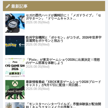
最新記事
セガの歴代ハードが腕時計に！「メガドライブ」「セ
ガサターン」「ドリームキャスト…
2026.08.05(Wed)
欧州宇宙機関と「ポケモン」がコラボ。2026年世界宇
宙週間をポケモンと祝おう
2026.08.05(Wed)
「Pixio」が東京ゲームショウ2026に出展決定！理想
のゲーム部屋を体験しよう
2026.08.05(Wed)
最新情報番組「XBOX東京ゲームショウ2026ブロード
キャスト」が9月17日に配信！同日開…
2026.08.05(Wed)
「モンスターハンターワイルズ」序盤体験版が配信開
始！キャラクターメイクや序盤ス…