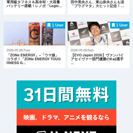
軍用級タフネス＆高冷却・大容量
田中美央さん、東山奈央さんも涙
バッテリー搭載！レノボ「Legio…
「プラグマタ」大ヒット記念！…
1 User
1 User
2026.05.26(Tue)
2026.05.09(Sat)
「ZONe ENERGY」×「ウマ娘」
【EVO Japan 2026】ヴァンパイ
コラボ！「ZONe ENERGY TOUG
アセイヴァー部門優勝のKaji選手
HNESS G…
…