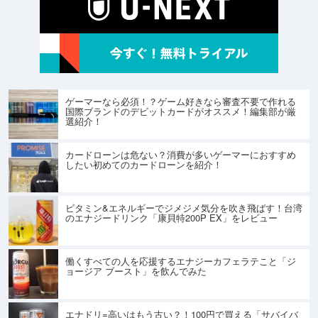
ゲーマーなら必須！？ゲーム好きなら審査不要で作れる
国際ブランドのデビットカードがオススメ！編集部が厳
選紹介！
カードローンは危ない？消費が多いゲーマーにおすすめ
したい初めてのカードローンを紹介！
ビタミン&エネルギーでジメジメ気分を吹き飛ばす！台湾
のエナジードリンク「康貝特200P EX」をレビュー
働くすべての人を応援するエナジーカフェラテこと「ジ
ョージア ブースト」を飲んでみた
エナドリ=高いはもう古い？！100円で買える「サバイバ