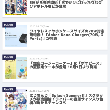
5日から発売開始！おでかけにぴったりなク
リアボトルなどが登場
商品情報
2025.08.05(Tue)
ワイヤレスイヤホンケースサイズの70W対応
充電器！「Anker Nano Charger(70W, 3
Ports)」が発売
商品情報
2025.08.04(Mon)
「銀座コージーコーナー」に「ポケピース」
の夏限定ケーキが登場！8月1日より発売
商品情報
2025.08.03(Sun)
にじさんじ「Splash Summer!!」スクラッ
チが販売開始！ライバーの直筆サイン入り色
紙が当たるチャンスも