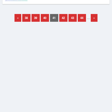
«
38
39
40
41
42
43
44
…
»