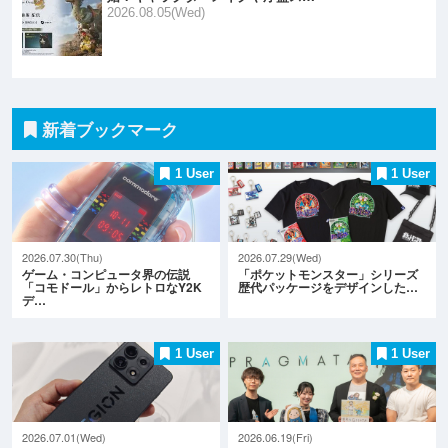
2026.08.05(Wed)
新着ブックマーク
1 User
1 User
2026.07.30(Thu)
2026.07.29(Wed)
ゲーム・コンピュータ界の伝説
「ポケットモンスター」シリーズ
「コモドール」からレトロなY2K
歴代パッケージをデザインした…
デ…
1 User
1 User
2026.07.01(Wed)
2026.06.19(Fri)