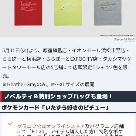
PR TIMES
5月31日(火)より、原宿旗艦店・イオンモール浜松市野店・
ららぽーと横浜店・ららぽーとEXPOCITY店・タカシマヤゲ
ートタワーモール店の5店舗にて店頭限定Tシャツ3色を販
売。
※Heather Grayのみ、M〜XLサイズの展開
ノベルティ＆特別ショップバッグも登場！
ポケモンカード「いたずら好きのピチュー」
グラニフ公式オンラインストア
及びグラニフ店舗
にて「P-Lab.」アイテム購入した方に特別なポケ