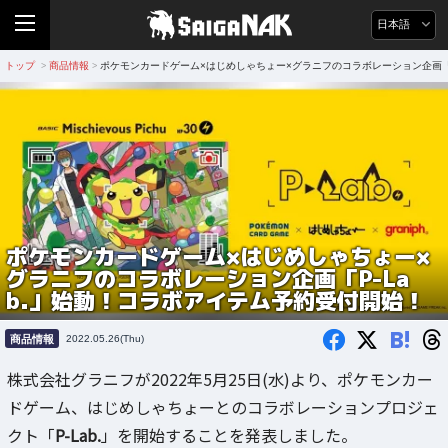
日本語
トップ
商品情報
ポケモンカードゲーム×はじめしゃちょー×グラニフのコラボレーション企画「P
>
>
ポケモンカードゲーム×はじめしゃちょー×
グラニフのコラボレーション企画「P-La
b.」始動！コラボアイテム予約受付開始！
B!
商品情報
2022.05.26(Thu)
株式会社グラニフが2022年5月25日(水)より、ポケモンカー
ドゲーム、はじめしゃちょーとのコラボレーションプロジェ
クト「
P-Lab.
」を開始することを発表しました。