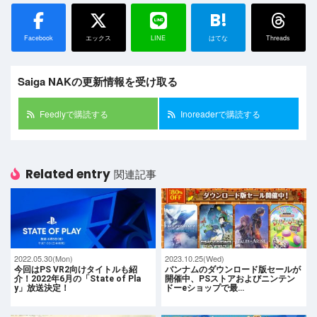
B!
Facebook
エックス
LINE
はてな
Threads
Saiga NAKの更新情報を受け取る
Feedlyで購読する
Inoreaderで購読する
Related entry
関連記事
2022.05.30(Mon)
2023.10.25(Wed)
今回はPS VR2向けタイトルも紹
バンナムのダウンロード版セールが
介！2022年6月の「State of Pla
開催中、PSストアおよびニンテン
y」放送決定！
ドーeショップで最…