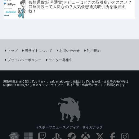
仮想通貨(暗号通貨)デビューはどこの取引所がオススメ？
口座開設って大変なの？人気仮想通貨取引所を徹底比
較！
トップ
当サイトについて
お問い合わせ
利用規約
プライバシーポリシー
ライター募集中
無断転載を固く禁じております。saiganak.comに掲載されている画像・文章等の著作権は
saiganak.comないしカメラマン・ライター、又は引用・出典元のサイトに帰属されます。
eスポーツニュースメディア | サイガナック