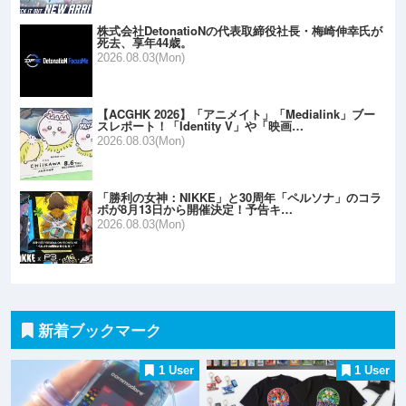
株式会社DetonatioNの代表取締役社長・梅崎伸幸氏が
死去、享年44歳。
2026.08.03(Mon)
【ACGHK 2026】「アニメイト」「Medialink」ブー
スレポート！「Identity V」や「映画…
2026.08.03(Mon)
「勝利の女神：NIKKE」と30周年「ペルソナ」のコラ
ボが8月13日から開催決定！予告キ…
2026.08.03(Mon)
新着ブックマーク
1 User
1 User