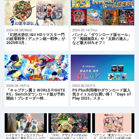
2024.08.28(Wed)
2024.03.14(Thu)
「幻想水滸伝 I&II HDリマスター門
バンナム「ダウンロード版セール」
の紋章戦争 / デュナン統一戦争」が
で「海賊無双4」や「太鼓の達人」
2025年3月…
など最大65%オフ！
2026.06.19(Fri)
2023.06.02(Fri)
「キャプテン翼２ WORLD FIGHTE
PS Plus利用権やダウンロード版人
RS」Switchダウンロード版が予約
気タイトルがお買い得！「Days of
開始！プレオーダー特…
Play 2023」スタ…
ハイクオリティなコスプレイ
「2XKO」デザイナーのKyohei
TVアニメ「東京リベンジャー
ヤー達が！東京ゲームショウ2
"MarlinPie" Lehr氏にインタビュ
ズ」が1月20日より全国3カ所