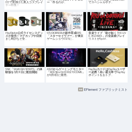
022で見掛けた美人コスプレイ
ー「作るのが…
でスペシャルサテ…
ヤー特集！
PlayStation公式ライセンスグッ
STUDIOBSIDEの新作育成RPG
音楽ライブ「龍が如く THE LIV
ズが発売！マグカップや目覚
「スターセイヴァー」が東京
E -IKIZAMA-」の全楽曲プレイ
まし時計など全…
ゲームショウ2025に…
リストがSpotif…
SNK 「SAMURAI SPIRITS」の体
ASUSからゲーミングモニター
PayPayカードはPayPayユーザ
験版を5月31日に配信開始
「ROG Strix OLED XG27UCDMG」
ー必携！高い還元率でPayPay
が8月8日に発売…
ポイントをおトク…
EFlement ファブリックミスト