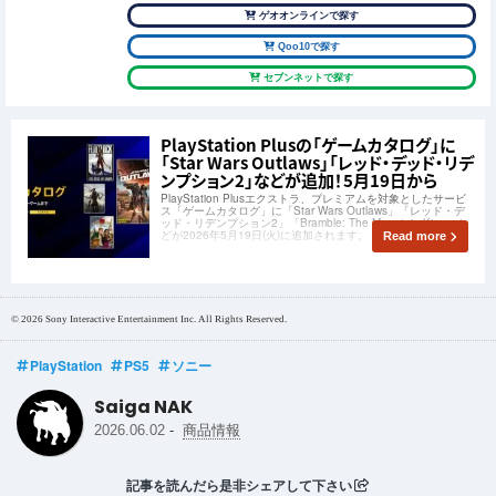
ゲオオンラインで探す
Qoo10で探す
セブンネットで探す
PlayStation Plusの「ゲームカタログ」に
「Star Wars Outlaws」「レッド・デッド・リデ
ンプション2」などが追加！5月19日から
PlayStation Plusエクストラ、プレミアムを対象としたサービ
ス「ゲームカタログ」に「Star Wars Outlaws」「レッド・デ
ッド・リデンプション2」「Bramble: The Mountain King」な
どが2026年5月19日(火)に追加されます。
Read more
© 2026 Sony Interactive Entertainment Inc. All Rights Reserved.
PlayStation
PS5
ソニー
Saiga NAK
-
2026.06.02
商品情報
記事を読んだら是非シェアして下さい