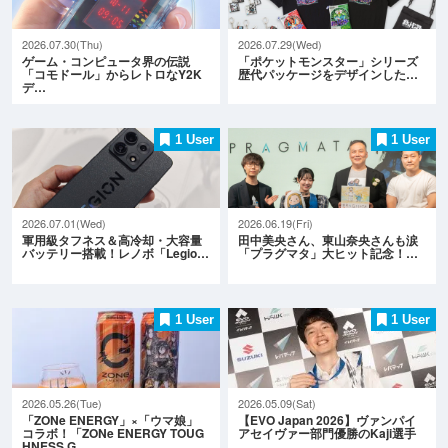
2026.07.30(Thu)
2026.07.29(Wed)
ゲーム・コンピュータ界の伝説
「ポケットモンスター」シリーズ
「コモドール」からレトロなY2K
歴代パッケージをデザインした…
デ…
1 User
1 User
2026.07.01(Wed)
2026.06.19(Fri)
軍用級タフネス＆高冷却・大容量
田中美央さん、東山奈央さんも涙
バッテリー搭載！レノボ「Legio…
「プラグマタ」大ヒット記念！…
1 User
1 User
2026.05.26(Tue)
2026.05.09(Sat)
「ZONe ENERGY」×「ウマ娘」
【EVO Japan 2026】ヴァンパイ
コラボ！「ZONe ENERGY TOUG
アセイヴァー部門優勝のKaji選手
HNESS G…
…