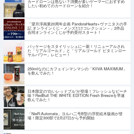
カードローンは危ない？消費が多いゲーマーにおすすめ
したい初めてのカードローンを紹介！
「望月淳画業20周年企画 PandoraHearts×ヴァニタスの手
記 オンラインくじ－メンズだけコレクション－」2作品
合同オンラインくじが予約受付スタート！
パッケージをスタイリッシュに一新！リニューアルされ
た「リアルゴールド」と「リアルゴールド ビタミンロー
ヤルパワー」レビュー！
250mlなのにカフェインマシマシの「KIIVA MAXIMUM」
を飲んでみた！
日本限定の“白いレッドブル”が登場！フレッシュなピーチ
味？RedBull THE WHITE EDITION Fresh Breezeを早速
飲んでみた！
「NieR:Automata」ヨルハ二号B型の浮世絵木版画が登
場！限定300部で2月27日から予約開始