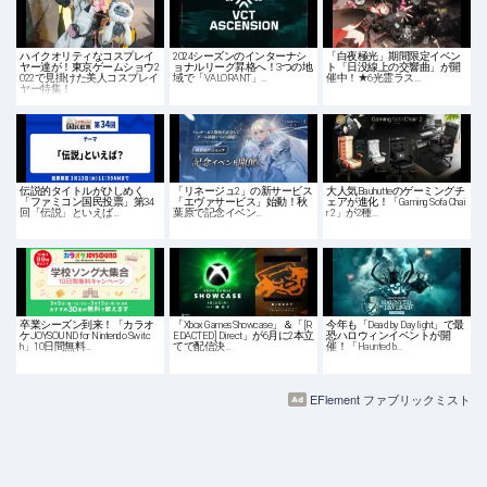
ハイクオリティなコスプレイ
2024シーズンのインターナシ
「⽩夜極光」期間限定イベン
ヤー達が！東京ゲームショウ2
ョナルリーグ昇格へ！3つの地
ト「日没線上の交響曲」が開
022で見掛けた美人コスプレイ
域で「VALORANT」…
催中！★6光霊ラス…
ヤー特集！
伝説的タイトルがひしめく
「リネージュ2」の新サービス
大人気Bauhutteのゲーミングチ
「ファミコン国民投票」第34
「エヴァサービス」始動！秋
ェアが進化！「Gaming Sofa Chai
回「伝説」といえば…
葉原で記念イベン…
r 2」が2種…
卒業シーズン到来！「カラオ
「Xbox Games Showcase」＆「[R
今年も「Dead by Daylight」で最
ケJOYSOUND for Nintendo Switc
EDACTED] Direct」が6月に2本立
恐ハロウィンイベントが開
h」10日間無料…
てで配信決…
催！「Haunted b…
EFlement ファブリックミスト