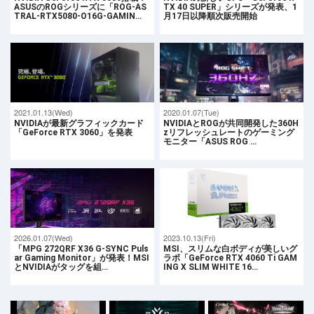
ASUSのROGシリーズに「ROG-AS
TX 40 SUPER」シリーズが発表、1
TRAL-RTX5080-O16G-GAMIN…
月17日以降順次販売開始
2021.01.13(Wed)
2020.01.07(Tue)
NVIDIAが最新グラフィックカード
NVIDIAとROGが共同開発した360H
「GeForce RTX 3060」を発表
zリフレッシュレートのゲーミング
モニター「ASUS ROG …
2026.01.07(Wed)
2023.10.13(Fri)
「MPG 272QRF X36 G-SYNC Puls
MSI、スリムな白ボディが美しいグ
ar Gaming Monitor」が発表！MSI
ラボ「GeForce RTX 4060 Ti GAM
とNVIDIAがタッグを組…
ING X SLIM WHITE 16…