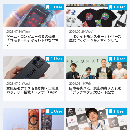
1 User
1 User
2026.07.30(Thu)
2026.07.29(Wed)
ゲーム・コンピュータ界の伝説
「ポケットモンスター」シリーズ
「コモドール」からレトロなY2K
歴代パッケージをデザインした…
デ…
1 User
1 User
2026.07.01(Wed)
2026.06.19(Fri)
軍用級タフネス＆高冷却・大容量
田中美央さん、東山奈央さんも涙
バッテリー搭載！レノボ「Legio…
「プラグマタ」大ヒット記念！…
1 User
1 User