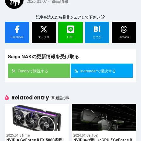
-
2025.01.07
商品情報
記事を読んだら是非シェアして下さい
B!
Facebook
エックス
LINE
はてな
Threads
Saiga NAKの更新情報を受け取る
Feedlyで購読する
Inoreaderで購読する
Related entry
関連記事
2025.01.31(Fri)
2024.01.09(Tue)
NVIDIA GeForce RTX 5080搭載！
NVIDIAの新しいGPU「GeForce R