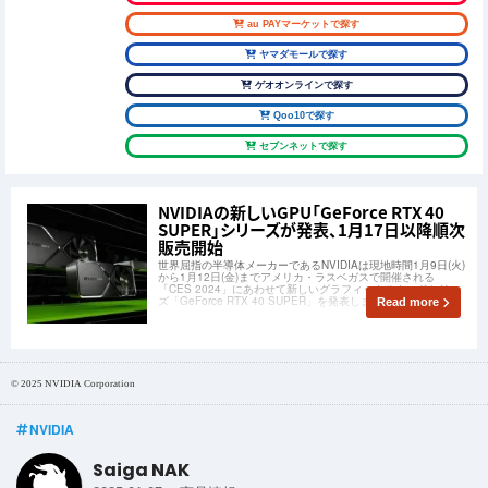
au PAYマーケットで探す
ヤマダモールで探す
ゲオオンラインで探す
Qoo10で探す
セブンネットで探す
NVIDIAの新しいGPU「GeForce RTX 40
SUPER」シリーズが発表、1月17日以降順次
販売開始
世界屈指の半導体メーカーであるNVIDIAは現地時間1月9日(火)
から1月12日(金)までアメリカ・ラスベガスで開催される
「CES 2024」にあわせて新しいグラフィックスカードシリー
ズ「GeForce RTX 40 SUPER」を発表しました。
Read more
© 2025 NVIDIA Corporation
NVIDIA
Saiga NAK