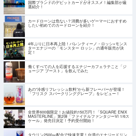
国際ブランドのデビットカードがオススメ！編集部が厳
選紹介！
カードローンは危ない？消費が多いゲーマーにおすすめ
したい初めてのカードローンを紹介！
4年ぶりに日本再上陸！バレンティーノ・ロッシ×モンス
ターエナジーの「モンスター ロッシ」の通年販売が決
定！
働くすべての人を応援するエナジーカフェラテこと「ジ
ョージア ブースト」を飲んでみた
あの“冷感リフレッシュ飲料”から新フレーバーが登場！
「フリスク スパークリンググレープ」をレビュー！
全世界600個限定！お値段約150万円！「SQUARE ENIX
MASTERLINE」第2弾「ファイナルファンタジーVI 1/6ス
ケール」発売日決定！予約受付開始！
タウリン2500㎎配合で快速充電！台湾のエナジードリン