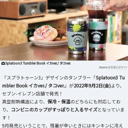
Splatoon3 Tumbler Book イカver./ タコver.
任天堂公式サイト
「スプラトゥーン3」デザインのタンブラー「
Splatoon3 Tu
mbler Book イカver./ タコver.
」が
2022年9月2日(金)
より、
セブン-イレブン店舗で発売！
真空耐熱構造により、
保冷・保温
のどちらにも対応してお
り、
コンビニのカップがすっぽりと入るサイズ
となっていま
す！
9月発売ということで、残暑が辛いときにはキンキンに冷え