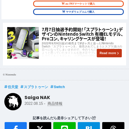
au PAYマーケットで購入
ヤマダウェブコムで購入
7月7日抽選予約開始！「スプラトゥーン3」デ
ザインのNintendo Switch 有機ELモデル、
Proコン、キャリングケースが登場！
2022年9月9日(金)の発売まで約2ヶ月と迫ったNintendo
Switch「スプラトゥーン3」 発売されてしまうとスプラ漬けの
日々になってしまいますので、今のうちに積みゲーやプレイし
ようと思っていたタイトルを急ぎ足でプレイしているという人
Read more
も少なくありませんね。 公式Twitter(@SplatoonJP)では
© Nintendo
任天堂
スプラトゥーン
Switch
Saiga NAK
-
2022.08.15
商品情報
記事を読んだら是非シェアして下さい
B!