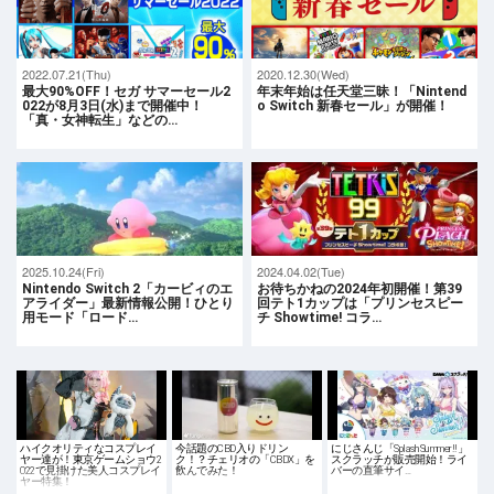
2022.07.21(Thu)
2020.12.30(Wed)
最大90%OFF！セガ サマーセール2
年末年始は任天堂三昧！「Nintend
022が8月3日(水)まで開催中！
o Switch 新春セール」が開催！
「真・女神転生」などの…
2025.10.24(Fri)
2024.04.02(Tue)
Nintendo Switch 2「カービィのエ
お待ちかねの2024年初開催！第39
アライダー」最新情報公開！ひとり
回テト1カップは「プリンセスピー
用モード「ロード…
チ Showtime! コラ…
ハイクオリティなコスプレイ
今話題のCBD入りドリン
にじさんじ「Splash Summer!!」
ヤー達が！東京ゲームショウ2
ク！？チェリオの「CBDX」を
スクラッチが販売開始！ライ
022で見掛けた美人コスプレイ
飲んでみた！
バーの直筆サイ…
ヤー特集！