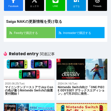
Facebook
エックス
LINE
はてな
Threads
Saiga NAKの更新情報を受け取る
Feedlyで購読する
Inoreaderで購読する
Related entry
関連記事
2020.08.25(Tue)
2024.04.16(Tue)
マイニンテンドーストアでJoy-Con
Nintendo Switch向け「ONE PIEC
の色が違うNintendo Switchの抽選
E ODYSSEY デラックスエディショ
受付開始！
ン」が7月25日に発売…