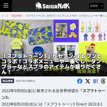
日本語
トップ
商品情報
「スプラトゥーン3」がセブン-イレブンとコラボ！コラボメニューや一番く
>
>
「スプラトゥーン3」がセブン-イレブンと
コラボ！コラボメニューや一番くじ、タン
ブラーなどスプラのアイテムが盛りだくさ
ん！
B!
商品情報
2022.08.15(Mon)
2022年9月9日(金)に発売される全世界待望の「
スプラトゥー
ン3
」
2022年8月10日(水)には「スプラトゥーン3 Direct 2022.8.1