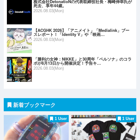
株式会社DetonatioNの代表取締役社長・梅崎伸幸氏が
死去、享年44歳。
2026.08.03(Mon)
【ACGHK 2026】「アニメイト」「Medialink」ブー
スレポート！「Identity V」や「映画…
2026.08.03(Mon)
「勝利の女神：NIKKE」と30周年「ペルソナ」のコラ
ボが8月13日から開催決定！予告キ…
2026.08.03(Mon)
新着ブックマーク
1 User
1 User