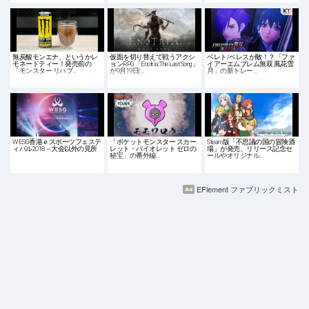
無炭酸モンエナ、というかレ
仮面を切り替えて戦うアクシ
ベレト/ベレスが敵！？「ファ
モネードティー！発売前の
ョンRPG「Enotria:The Last Song」
イアーエムブレム無双 風花雪
「モンスター リハブ…
が9月19日(…
月」の新トレー…
WESG香港ｅスポーツフェステ
「ポケットモンスター スカー
Steam版「不思議の国の冒険酒
ィバル2018－大会以外の見所
レット・バイオレット ゼロの
場」が発売、リリース記念セ
秘宝」の番外編…
ールやオリジナル…
EFlement ファブリックミスト