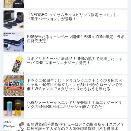
「NEOGEO mini サムライスピリッツ限定セット」に
「黒子バージョン」が登場！
PS5が当たるキャンペーン開催！PS5 × ZONe限定コラボ
缶発売決定！
スポドリ系キーバに新商品！DNSの協力で完成した「キ
ーバ DNS スポーツエナジー」発売！
ドラクエ40周年くじ「ドラゴンクエストふくびき所スペ
シャル～40年目の旅立ち～」が8月1日からローソンで開
催！Wチャンスでメタリックりゅうおうも当たる
化粧品メーカーからエナドリが登場！？新エナジードリ
ンクのENERICHE(エネリッシュ)飲んでみた！
仮想通貨(暗号通貨)デビューはどこの取引所がオススメ？
口座開設って大変なの？人気仮想通貨取引所を徹底比