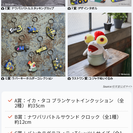
E賞：ナワバリバトル スタッキングカップ
F賞：デザインタオル
G賞：ラバーキーホルダーコレクション
ラストワン賞：コジャケぬいぐるみ
任天堂公式サイト
A賞：イカ・タコ ブランケットインクッション （全
2種） 約35cm
B賞：ナワバリバトルサウンド クロック（全1種）
約12cm