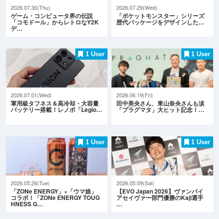
2026.07.30(Thu)
2026.07.29(Wed)
ゲーム・コンピュータ界の伝説
「ポケットモンスター」シリーズ
「コモドール」からレトロなY2K
歴代パッケージをデザインした…
デ…
1 User
1 User
2026.07.01(Wed)
2026.06.19(Fri)
軍用級タフネス＆高冷却・大容量
田中美央さん、東山奈央さんも涙
バッテリー搭載！レノボ「Legio…
「プラグマタ」大ヒット記念！…
1 User
1 User
2026.05.26(Tue)
2026.05.09(Sat)
「ZONe ENERGY」×「ウマ娘」
【EVO Japan 2026】ヴァンパイ
コラボ！「ZONe ENERGY TOUG
アセイヴァー部門優勝のKaji選手
HNESS G…
…