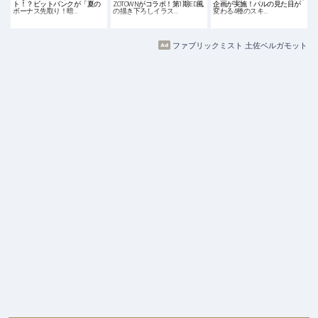
ト！？ビットバンクが「夏の
ZOTOWNがコラボ！第1期ED風
企画が実施！パルの見た目が
ボーナス先取り！暗…
の描き下ろしイラス…
変わる4種のスキ…
ファブリックミスト 土佐ベルガモット