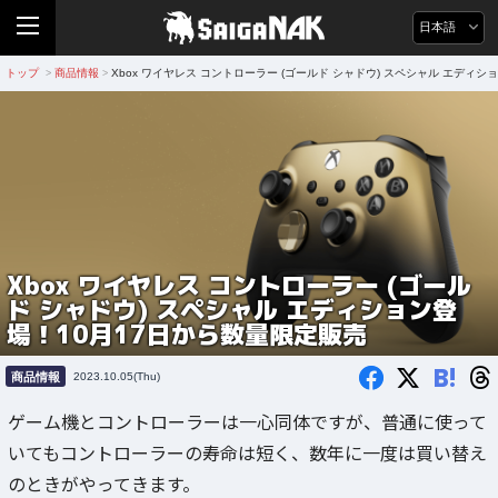
日本語
トップ
商品情報
Xbox ワイヤレス コントローラー (ゴールド シャドウ) スペシャル エディ
>
>
Xbox ワイヤレス コントローラー (ゴール
ド シャドウ) スペシャル エディション登
場！10月17日から数量限定販売
B!
商品情報
2023.10.05(Thu)
ゲーム機とコントローラーは一心同体ですが、普通に使って
いてもコントローラーの寿命は短く、数年に一度は買い替え
のときがやってきます。