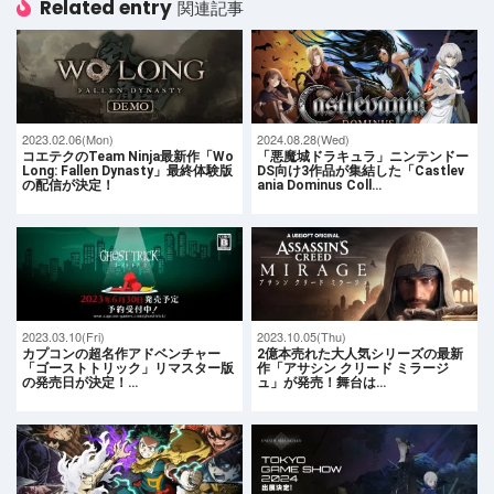
Related entry
関連記事
2023.02.06(Mon)
2024.08.28(Wed)
コエテクのTeam Ninja最新作「Wo
「悪魔城ドラキュラ」ニンテンドー
Long: Fallen Dynasty」最終体験版
DS向け3作品が集結した「Castlev
の配信が決定！
ania Dominus Coll…
2023.03.10(Fri)
2023.10.05(Thu)
カプコンの超名作アドベンチャー
2億本売れた大人気シリーズの最新
「ゴーストトリック」リマスター版
作「アサシン クリード ミラージ
の発売日が決定！…
ュ」が発売！舞台は…