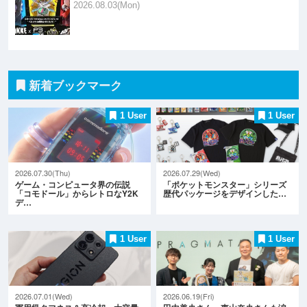
2026.08.03(Mon)
新着ブックマーク
1 User
1 User
2026.07.30(Thu)
2026.07.29(Wed)
ゲーム・コンピュータ界の伝説
「ポケットモンスター」シリーズ
「コモドール」からレトロなY2K
歴代パッケージをデザインした…
デ…
1 User
1 User
2026.07.01(Wed)
2026.06.19(Fri)