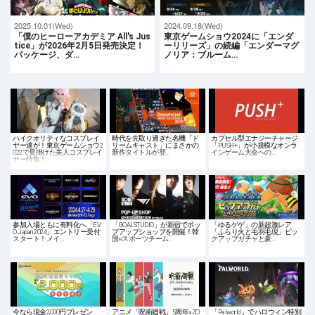
2025.10.01(Wed)
2024.09.18(Wed)
「僕のヒーローアカデミア All's Jus
東京ゲームショウ2024に「エンダ
tice」が2026年2月5日発売決定！
ーリリーズ」の続編「エンダーマグ
パッケージ、ダ…
ノリア：ブルーム…
ハイクオリティなコスプレイ
時代を先取り過ぎた名機「ド
カプセル型エナジーチャージ
ヤー達が！東京ゲームショウ2
リームキャスト」にまさかの
「PUSH+」が小規模なオンラ
022で見掛けた美人コスプレイ
新作タイトルが登…
インゲーム大会への…
ヤー特集！
参加入場ともに有料化へ「EV
「GOALSTUDIO」が新宿でポッ
「ゆるゲゲ」の新超激レア
O Japan 2024」エントリー受付
プアップショップを開催！韓
「ふらり火と毛羽毛現」ピッ
スタート！メイ…
国eスポーツチーム…
クアップガチャと豪…
今なら現金2,000円プレゼン
アニメ「呪術廻戦」5周年×ZO
「Palworld」でハロウィン特別