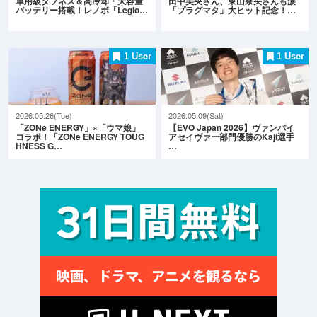
軍用級タフネス＆高冷却・大容量
田中美央さん、東山奈央さんも涙
バッテリー搭載！レノボ「Legio…
「プラグマタ」大ヒット記念！…
1 User
1 User
2026.05.26(Tue)
2026.05.09(Sat)
「ZONe ENERGY」×「ウマ娘」
【EVO Japan 2026】ヴァンパイ
コラボ！「ZONe ENERGY TOUG
アセイヴァー部門優勝のKaji選手
HNESS G…
…