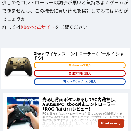
少しでもコントローラーの調子が悪いと気持ちよくゲームが
できませんし、この機会に買い替えを検討してみてはいかが
でしょうか。
詳しくは
Xbox公式サイト
をご覧ください。
Xbox ワイヤレス コントローラー (ゴールド シャ
ドウ)
Amazonで購入
楽天市場で購入
ヤマダウェブコムで購入
光るし背面ボタンあるしDAC内蔵だし、
ASUSのPC・Xbox対応コントローラー
「ROG Raikiri」レビュー！
PCを買ってもコントローラーは付属しないので別途購入する
必要があるのですが、サードパーティー製のコントローラーは
製品数が多すぎてよくわからない！そんな人のために“少しでも
迷ったらこれにしとけ！”というコントローラー「ROG
Read more
Raikiri」をご紹介します！