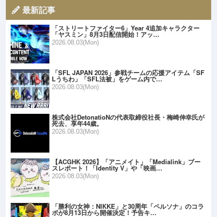
最新記事
「ストリートファイター6」Year 4追加キャラクター
「ヤスミン」8月3日配信開始！アッ…
2026.08.03(Mon)
「SFL JAPAN 2026」参戦チームの応援アイテム「SF
Lうちわ」「SFL法被」をゲーム内で…
2026.08.03(Mon)
株式会社DetonatioNの代表取締役社長・梅崎伸幸氏が
死去、享年44歳。
2026.08.03(Mon)
【ACGHK 2026】「アニメイト」「Medialink」ブー
スレポート！「Identity V」や「映画…
2026.08.03(Mon)
「勝利の女神：NIKKE」と30周年「ペルソナ」のコラ
ボが8月13日から開催決定！予告キ…