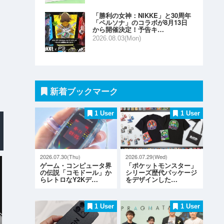
「勝利の女神：NIKKE」と30周年
「ペルソナ」のコラボが8月13日
から開催決定！予告キ…
2026.08.03(Mon)
新着ブックマーク
1 User
1 User
2026.07.30(Thu)
2026.07.29(Wed)
ゲーム・コンピュータ界
「ポケットモンスター」
の伝説「コモドール」か
シリーズ歴代パッケージ
らレトロなY2Kデ…
をデザインした…
1 User
1 User