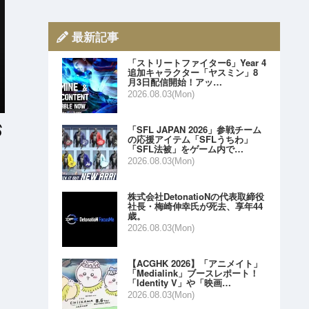
最新記事
「ストリートファイター6」Year 4
追加キャラクター「ヤスミン」8
月3日配信開始！アッ…
2026.08.03(Mon)
「SFL JAPAN 2026」参戦チーム
の応援アイテム「SFLうちわ」
「SFL法被」をゲーム内で…
2026.08.03(Mon)
株式会社DetonatioNの代表取締役
社長・梅崎伸幸氏が死去、享年44
歳。
2026.08.03(Mon)
【ACGHK 2026】「アニメイト」
「Medialink」ブースレポート！
「Identity V」や「映画…
2026.08.03(Mon)