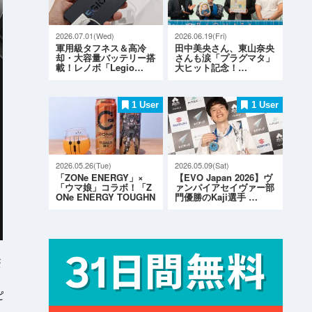
2026.07.01(Wed)
2026.06.19(Fri)
軍用級タフネス＆高冷
田中美央さん、東山奈央
却・大容量バッテリー搭
さんも涙「プラグマタ」
載！レノボ「Legio…
大ヒット記念！…
1 User
1 User
2026.05.26(Tue)
2026.05.09(Sat)
「ZONe ENERGY」×
【EVO Japan 2026】ヴ
「ウマ娘」コラボ！「Z
ァンパイアセイヴァー部
ONe ENERGY TOUGHN
門優勝のKaji選手 …
ESS G…
S
ピ