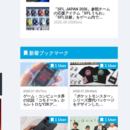
「SFL JAPAN 2026」参戦チーム
の応援アイテム「SFLうちわ」
「SFL法被」をゲーム内で…
2026.08.03(Mon)
新着ブックマーク
1 User
1 User
2026.07.30(Thu)
2026.07.29(Wed)
ゲーム・コンピュータ界
「ポケットモンスター」
の伝説「コモドール」か
シリーズ歴代パッケージ
らレトロなY2Kデ…
をデザインした…
1 User
1 User