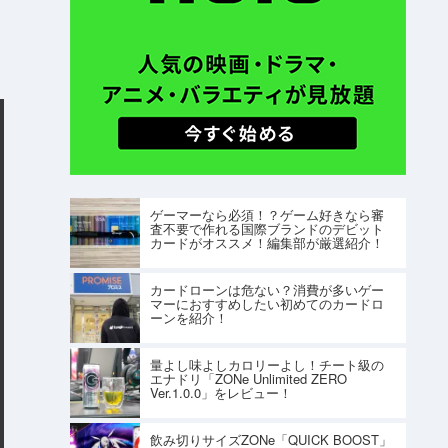
ゲーマーなら必須！？ゲーム好きなら審
査不要で作れる国際ブランドのデビット
カードがオススメ！編集部が厳選紹介！
カードローンは危ない？消費が多いゲー
マーにおすすめしたい初めてのカードロ
ーンを紹介！
量よし味よしカロリーよし！チート級の
エナドリ「ZONe Unlimited ZERO
Ver.1.0.0」をレビュー！
飲み切りサイズZONe「QUICK BOOST」