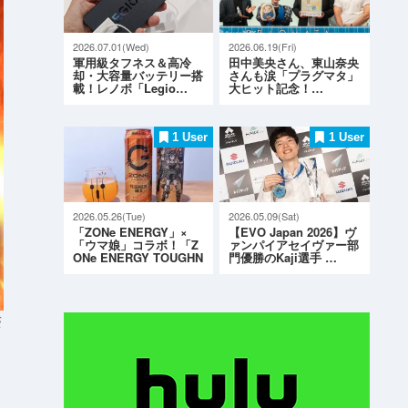
2026.07.01(Wed)
2026.06.19(Fri)
軍用級タフネス＆高冷
田中美央さん、東山奈央
却・大容量バッテリー搭
さんも涙「プラグマタ」
載！レノボ「Legio…
大ヒット記念！…
1 User
1 User
2026.05.26(Tue)
2026.05.09(Sat)
「ZONe ENERGY」×
【EVO Japan 2026】ヴ
「ウマ娘」コラボ！「Z
ァンパイアセイヴァー部
ONe ENERGY TOUGHN
門優勝のKaji選手 …
ESS G…
S