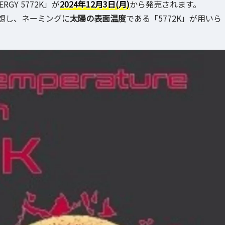
GY 5772K」が
2024年12月3日(月)
から発売されます。
想し、ネーミングに
太陽の表面温度
である「5772K」が用いら