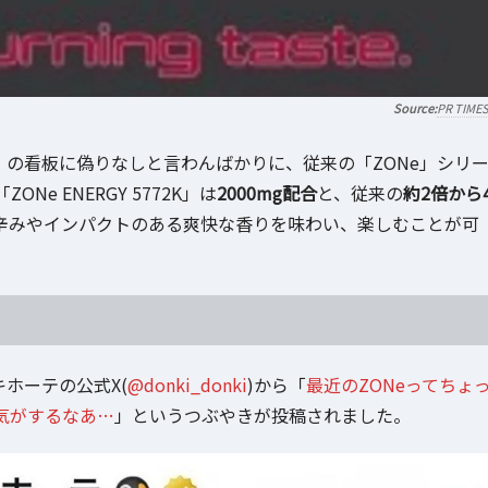
PR TIME
」の看板に偽りなしと言わんばかりに、従来の「ZONe」シリ
Ne ENERGY 5772K」は
2000mg配合
と、従来の
約2倍から
辛みやインパクトのある爽快な香りを味わい、楽しむことが可
キホーテの公式X(
@donki_donki
)から「
最近のZONeってちょ
気がするなあ…
」というつぶやきが投稿されました。