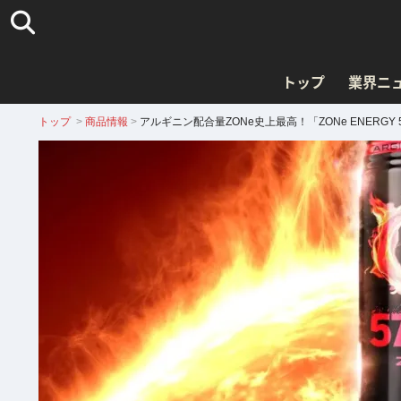
トップ
業界ニ
トップ
>
商品情報
>
アルギニン配合量ZONe史上最高！「ZONe ENERGY