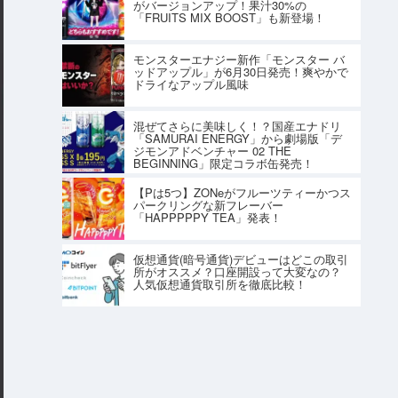
がバージョンアップ！果汁30%の
「FRUITS MIX BOOST」も新登場！
モンスターエナジー新作「モンスター バ
ッドアップル」が6月30日発売！爽やかで
ドライなアップル風味
混ぜてさらに美味しく！？国産エナドリ
「SAMURAI ENERGY」から劇場版「デ
ジモンアドベンチャー 02 THE
BEGINNING」限定コラボ缶発売！
【Pは5つ】ZONeがフルーツティーかつス
パークリングな新フレーバー
「HAPPPPPY TEA」発表！
仮想通貨(暗号通貨)デビューはどこの取引
所がオススメ？口座開設って大変なの？
人気仮想通貨取引所を徹底比較！