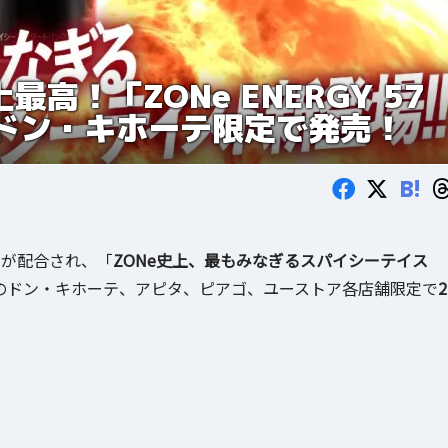
高！「ZONe ENERGY 57
からドン・キホーテ限定で発売！
B!
ンが配合され、「
ZONe史上、最もみなぎるスパイシーテイス
のドン・キホーテ、アピタ、ピアゴ、ユーストア各店舗限定で
2