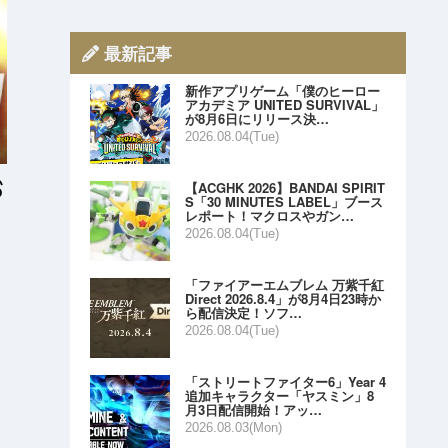
最新記事
新作アプリゲーム「僕のヒーロー
アカデミア UNITED SURVIVAL」
が8月6日にリリース決…
2026.08.04(Tue)
【ACGHK 2026】BANDAI SPIRIT
S「30 MINUTES LABEL」ブース
レポート！マクロスやガン…
2026.08.04(Tue)
「ファイアーエムブレム 万紫千紅
Direct 2026.8.4」が8月4日23時か
ら配信決定！ソフ…
2026.08.04(Tue)
「ストリートファイター6」Year 4
追加キャラクター「ヤスミン」8
月3日配信開始！アッ…
2026.08.03(Mon)