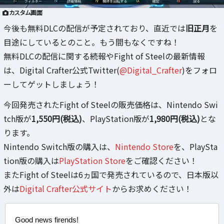
カスタム画面
今後も無料DLCの配信が予定されており、直近では
旧正月
を
目途にしているとのこと。もう間もなくですね！
無料DLCの配信に関する続報やFight of Steelの最新情報
は、Digital Crafter公式Twitter(
@Digital_Crafter
)をフォロ
ーしてゲットしましょう！
今回発売されたFight of Steelの販売価格は、Nintendo Swi
tch版が
1,550円(税込)
、PlayStation版が
1,980円(税込)
とな
ります。
Nintendo Switch版の購入は、
Nintendo Store
を、PlaySta
tion版の購入は
PlayStation Store
をご確認ください！
またFight of Steelは6ヵ国で発売されているので、日本版以
外は
Digital Crafter公式サイト
からお求めください！
Good news firends!