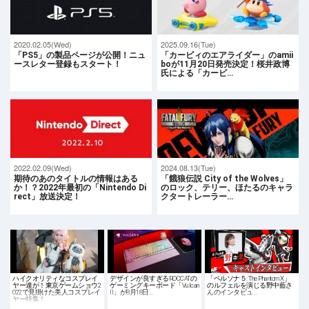
2020.02.05(Wed)
2025.09.16(Tue)
「PS5」の製品ページが公開！ニュ
「カービィのエアライダー」のamii
ースレター登録もスタート！
boが11月20日発売決定！桜井政博
氏による「カービ…
2022.02.09(Wed)
2024.08.13(Tue)
期待のあのタイトルの情報はある
「餓狼伝説 City of the Wolves」
か！？2022年最初の「Nintendo Di
のロック、テリー、ほたるのキャラ
rect」放送決定！
クタートレーラー…
ハイクオリティなコスプレイ
デザインが良すぎるROCCATの
「ペルソナ５: The Phantom X」
ヤー達が！東京ゲームショウ2
ゲーミングキーボード「Vulcan
のルフェルを演じる野中藍さ
022で見掛けた美人コスプレイ
II」が8月18日…
んのインタビュ…
ヤー特集！