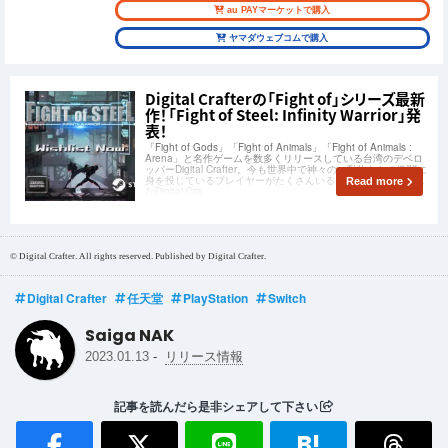
au PAYマーケットで購入
ヤマダウェブコムで購入
Digital Crafterの「Fight of」シリーズ最新
作！「Fight of Steel: Infinity Warrior」発
表！
「Fight of Gods」「Fight of Animals」「Fight of Animals :
Arena」と名作ゲームを数多くリリースしている台湾のデベロ
ッパーDigital Crafter。今も世界中で神々の、動物たちの激闘に
身を投じているプレイヤーがたくさんいることでしょう。そん
Read more
なDigital Cra
© Digital Crafter. All rights reserved. Published by Digital Crafter.
Digital Crafter
任天堂
PlayStation
Switch
Saiga NAK
-
2023.01.13
リリース情報
記事を読んだら是非シェアして下さい
B!