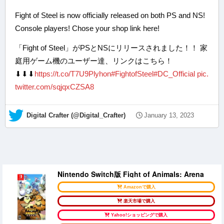
Fight of Steel is now officially released on both PS and NS!
Console players! Chose your shop link here!
「Fight of Steel」がPSとNSにリリースされました！！ 家
庭用ゲーム機のユーザー達、リンクはこちら！
⬇⬇⬇
https://t.co/T7U9Plyhon
#FightofSteel
#DC_Official
pic.
twitter.com/sqjqxCZSA8
— Digital Crafter (@Digital_Crafter)
January 13, 2023
Nintendo Switch版 Fight of Animals: Arena
Amazonで購入
楽天市場で購入
Yahoo!ショッピングで購入