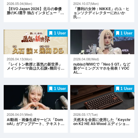
2026.05.04(Mon)
2024.10.07(Mon)
【EVO Japan 2026】北斗の拳優
「勝利の女神：NIKKE」のユ・ヒ
勝のK.I選手 独占インタビュー「…
ョンソクディレクターにれいか
氏…
1 User
1 User
2026.04.13(Mon)
2026.04.08(Wed)
「レイトン教授と蒸気の新世界」
nubiaがMWCで「Neo 5 GT」など
メインテーマ曲は久石譲×幾田り…
新ゲーミングスマホを発表！VOC
AL…
1 User
1 User
2026.04.01(Wed)
2026.03.17(Tue)
AI動画・画像生成サービス「Dom
天然木を全面に使用した「Keychr
oAI」がアップデート、テキスト…
on K2 HE All-Wood エディショ…