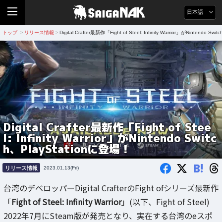
日本語
トップ
リリース情報
Digital Crafter最新作「Fight of Steel: Infinity Warrior」がNintendo S
>
>
Digital Crafter最新作「Fight of Stee
l: Infinity Warrior」がNintendo Switc
h、PlayStationに登場！
B!
リリース情報
2023.01.13(Fri)
台湾のデベロッパーDigital CrafterのFight ofシリーズ最新作
「
Fight of Steel: Infinity Warrior
」(以下、Fight of Steel)
2022年7月にSteam版が発売となり、実在する台湾のeスポ