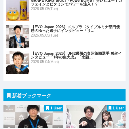
GRAPE KING BIOの「PowerBOMB」をレビュー！カ
フェインとビタミンでパワーを注入！？
2026.05.05(Tue)
【EVO Japan 2026】メルブラ︓タイプルミナ部門優
勝のゆった選手にインタビュー「リ…
2026.05.05(Tue)
【EVO Japan 2026】UNI2優勝の奥州筆頭選手 独占イ
ンタビュー「1年の集大成」「念願…
2026.05.04(Mon)
新着ブックマーク
1 User
1 User