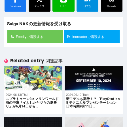
Facebook
エックス
LINE
はてな
Threads
Saiga NAKの更新情報を受け取る
Feedlyで購読する
Inoreaderで購読する
Related entry
関連記事
2024.06.13(Thu)
2024.09.10(Tue)
スプラトゥーン3 × マリンワールド
新モデルも期待！？「PlayStation
海の中道「イカしたヤツらの夏祭
5 テクニカルプレゼンテーション」
り」が6月14日から…
日本時間9月11日…