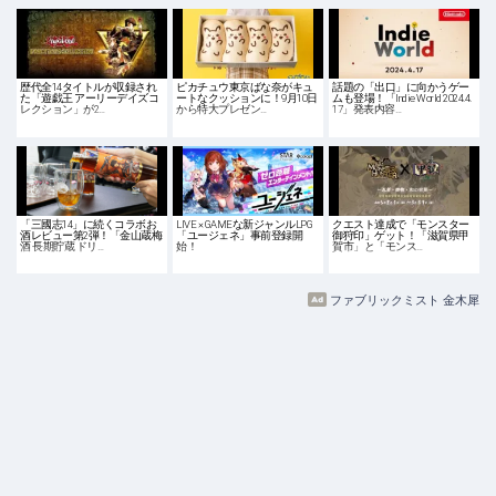
歴代全14タイトルが収録され
ピカチュウ東京ばな奈がキュ
話題の「出口」に向かうゲー
た「遊戯王 アーリーデイズコ
ートなクッションに！9月10日
ムも登場！「Indie World 2024.4.
レクション」が2…
から特大プレゼン…
17」発表内容…
「三國志14」に続くコラボお
LIVE × GAMEな新ジャンルLPG
クエスト達成で「モンスター
酒レビュー第2弾！「金山蔵梅
「ユージェネ」事前登録開
御狩印」ゲット！「滋賀県甲
酒 長期貯蔵 ドリ…
始！
賀市」と「モンス…
ファブリックミスト 金木犀