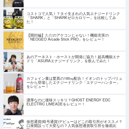
コストコで人気！？タイ生まれの人気エナジードリンク
「SHARK」と「SHARKゼロカロリー」を比較してみ
た！
【開封編】ただのアケコンじゃない！機能充実の
「NEOGEO Arcade Stick PRO」をレビュー！
あのアーネスト・ホーストが開発に協力！超高機能エナ
ドリ「ASURAエナジードリンク」を飲んでみた！
カフェイン量は驚異の195㎎配合！イオンのトップバリュ
ーから登場したエナジードリンク「エナジーハンター」
をレビュー！
濃厚なのに後味スッキリ？GHOST ENERGY EDC
ELECTRIC LIMEADEをレビュー！
仮想通貨(暗号通貨)デビューはどこの取引所がオススメ？
口座開設って大変なの？人気仮想通貨取引所を徹底比