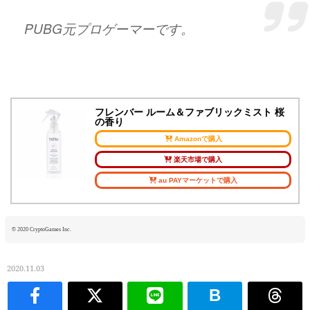
PUBG元プロゲーマーです。
https://t.co/mMEYOTh3ji
— 一緒にゲームプレイがバイトになる
「GameRoom」ゲーマー紹介
フレンバー ルーム＆ファブリックミスト 桜
の香り
(@GameRoomjp)
November 2, 2020
Amazonで購入
楽天市場で購入
au PAYマーケットで購入
© 2020 CryptoGames Inc.
2020.11.03
B