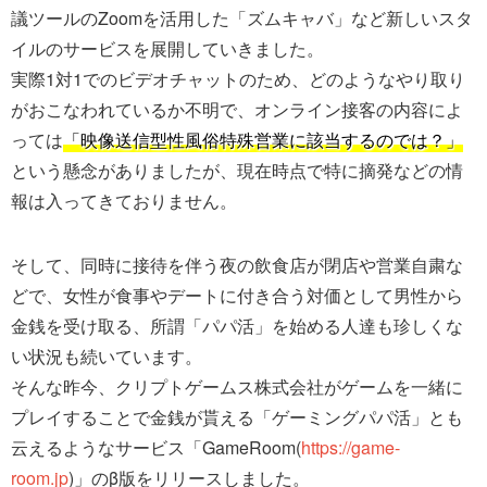
議ツールのZoomを活用した「ズムキャバ」など新しいスタ
イルのサービスを展開していきました。
実際1対1でのビデオチャットのため、どのようなやり取り
がおこなわれているか不明で、オンライン接客の内容によ
っては
「映像送信型性風俗特殊営業に該当するのでは？」
という懸念がありましたが、現在時点で特に摘発などの情
報は入ってきておりません。
そして、同時に接待を伴う夜の飲食店が閉店や営業自粛な
どで、女性が食事やデートに付き合う対価として男性から
金銭を受け取る、所謂「パパ活」を始める人達も珍しくな
い状況も続いています。
そんな昨今、クリプトゲームス株式会社がゲームを一緒に
プレイすることで金銭が貰える「ゲーミングパパ活」とも
云えるようなサービス「GameRoom(
https://game-
room.jp
)」のβ版をリリースしました。