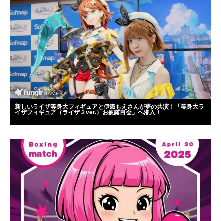
新しいライザ等身大フィギュアと伊織もえさんが夢の共演！「等身大ラ
イザフィギュア（ライザ２ver.）お披露目会」へ潜入！