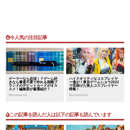
今人気の注目記事
ゲーマーなら必須！？ゲーム好
ハイクオリティなコスプレイヤ
きなら審査不要で作れる国際ブ
ー達が！東京ゲームショウ2022
ランドのデビットカードがオス
で見掛けた美人コスプレイヤー
スメ！編集部が厳選紹介！
特集！
Recommend
Recommend
この記事を読んだ人は以下の記事も読んでいます