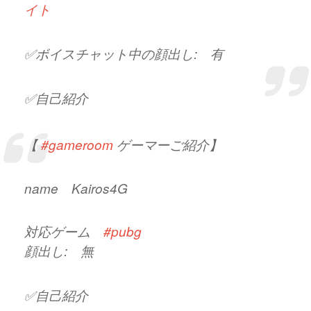
イト
✅ボイスチャット中の顔出し: 有
✅自己紹介
今はLIVE配信などしてなくて、このサービ
スでのみなので仲良くしてください〜?
【
#gameroom
ゲーマーご紹介】
https://t.co/FyTeiXjzIf
pic.twitter.com/4KMGWYo5Gb
name Kairos4G
— 一緒にゲームプレイがバイトになる
対応ゲーム
#pubg
「GameRoom」ゲーマー紹介
顔出し: 無
(@GameRoomjp)
October 30, 2020
✅自己紹介