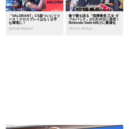
「VALORANT」CS版ついにリリ
拳で愛を語る「喧嘩番長 乙女 ダ
ース！クロスプレイはなく公平
ブルパック」が1月16日に発売！
な環境に！
Nintendo Switch向けに最適化
2024.08.05(Mon)
2025.01.16(Thu)