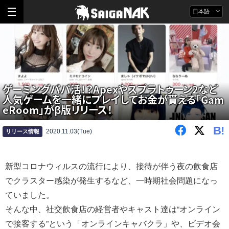
日本語
ゲーミングパパ活！？Apexやスプラトゥーン2など
人気ゲームを一緒にプレイしてお金が貰える「Gam
eRoom」がβ版リリース！
B!
2020.11.03(Tue)
リリース情報
新型コロナウィルスの流行により、接待が伴う夜の飲食店
でクラスター感染が発生するなど、一時期社会問題になっ
ていました。
そんな中、社交飲食店の経営者やキャスト達は“オンライン
で接客する”という「オンラインキャバクラ」や、ビデオ会