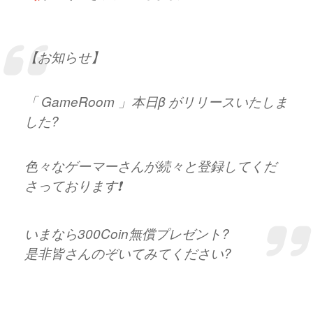
【お知らせ】
「 GameRoom 」本日β がリリースいたしま
した?
色々なゲーマーさんが続々と登録してくだ
さっております❗️
いまなら300Coin無償プレゼント?
是非皆さんのぞいてみてください?
https://t.co/mXKY4uJiY9
#gameroom
pic.twitter.com/QcbitA4yfX