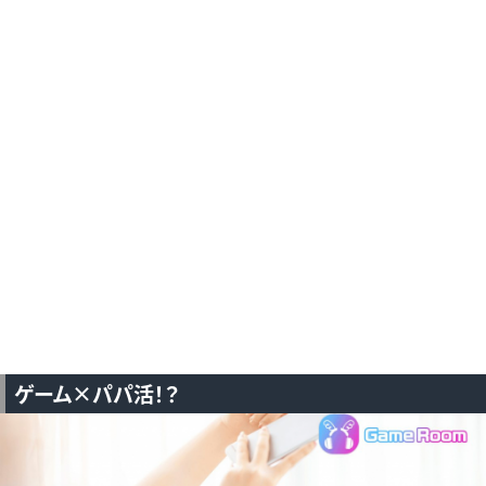
— 一緒にゲームプレイがバイトになる
「GameRoom」ゲーマー紹介
(@GameRoomjp)
October 30, 2020
ゲーム×パパ活！？