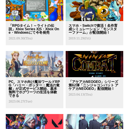
「RPGタイム！～ライトの伝
スマホ・Switchで復活！名作育
説」Xbox Series X|S・Xbox On
成シミュレーション「モンスタ
e・Windowsにて今冬発売
ーファーム」が配信開始！
2021.09.30(Thu)
2019.11.29(Fri)
PC、スマホ向け魔法ワールドRP
「アケアカNEOGEO」シリーズ
G「ハリー・ポッター：魔法の覚
第62弾「ニンジャコンバット ア
醒」が正式サービス開始、基本
ケアカNEOGEO」配信開始！
無料でホグワーツの生活を体験
2023.04.13(Thu)
できる
2023.06.27(Tue)