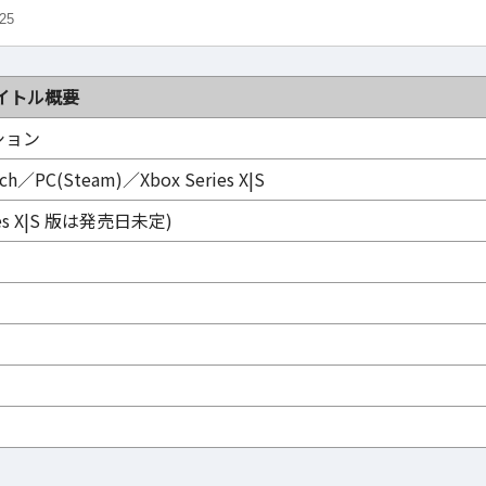
25
イトル概要
ション
tch／PC(Steam)／Xbox Series X|S
ies X|S 版は発売日未定)