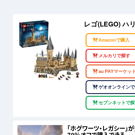
レゴ(LEGO) 
Amazonで購入
メルカリで探す
au PAYマーケッ
ゲオオンラインで
セブンネットで探
「ホグワーツ・レガシー」が史上
70％オフで購入できる