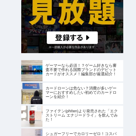
ゲーマーなら必須！？ゲーム好きなら審
査不要で作れる国際ブランドのデビット
カードがオススメ！編集部が厳選紹介！
カードローンは危ない？消費が多いゲー
マーにおすすめしたい初めてのカードロ
ーンを紹介！
ファイテン(phiten)より発売された「エク
ストリーム エナジードライ」を飲んでみ
た！
シュガーフリーでカロリーゼロ！コスパ