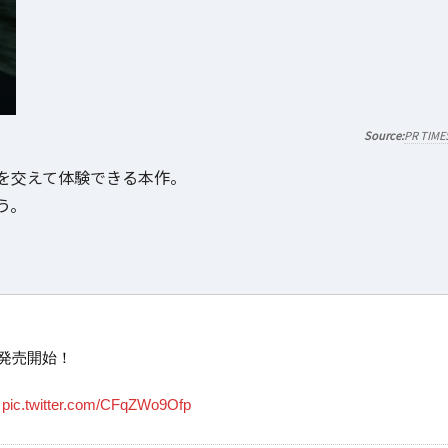
PR TIME
を交えて体験できる本作。
う。
版が発売開始！
す
pic.twitter.com/CFqZWo9Ofp