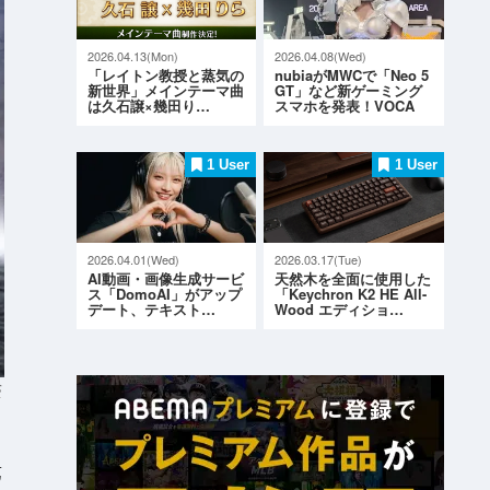
2026.04.13(Mon)
2026.04.08(Wed)
「レイトン教授と蒸気の
nubiaがMWCで「Neo 5
新世界」メインテーマ曲
GT」など新ゲーミング
は久石譲×幾田り…
スマホを発表！VOCA
L…
1 User
1 User
2026.04.01(Wed)
2026.03.17(Tue)
AI動画・画像生成サービ
天然木を全面に使用した
ス「DomoAI」がアップ
「Keychron K2 HE All-
デート、テキスト…
Wood エディショ…
S
第