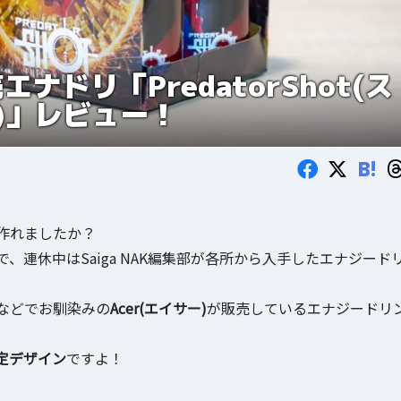
ナドリ「PredatorShot(ス
)」レビュー！
B!
作れましたか？
連休中はSaiga NAK編集部が各所から入手したエナジード
などでお馴染みの
Acer(エイサー)
が販売しているエナジードリ
定デザイン
ですよ！