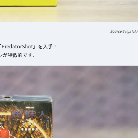
Saiga NA
edatorShot」を入手！
ンが特徴的です。