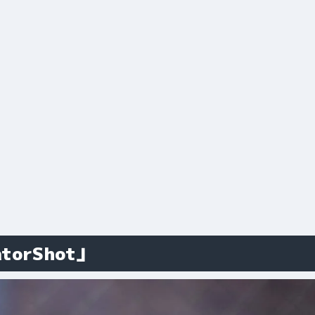
orShot」