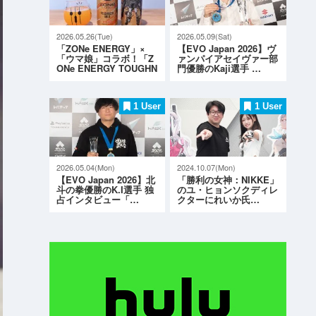
2026.05.26(Tue)
2026.05.09(Sat)
「ZONe ENERGY」×
【EVO Japan 2026】ヴ
「ウマ娘」コラボ！「Z
ァンパイアセイヴァー部
ONe ENERGY TOUGHN
門優勝のKaji選手 …
ESS G…
1 User
1 User
2026.05.04(Mon)
2024.10.07(Mon)
【EVO Japan 2026】北
「勝利の女神：NIKKE」
斗の拳優勝のK.I選手 独
のユ・ヒョンソクディレ
占インタビュー「…
クターにれいか氏…