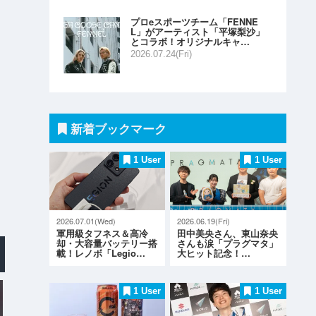
プロeスポーツチーム「FENNE
L」がアーティスト「平塚梨沙」
とコラボ！オリジナルキャ…
2026.07.24(Fri)
新着ブックマーク
1 User
1 User
2026.07.01(Wed)
2026.06.19(Fri)
軍用級タフネス＆高冷
田中美央さん、東山奈央
却・大容量バッテリー搭
さんも涙「プラグマタ」
載！レノボ「Legio…
大ヒット記念！…
1 User
1 User