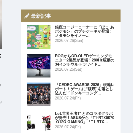
最新記事
銀座コージーコーナーに「ぽこ あ
ポケモン」のプチケーキが登場！
メタモンをイメー…
2026.07.26(Sun)
ROGからQD-OLEDゲーミングモ
ニター2製品が登場！280Hz駆動の
34インチウルトラワイド…
2026.07.25(Sat)
「CEDEC AWARDS 2026」現地レ
リ
ポート！ゲームに“破壊”を落とし
込んだ「ドンキーコング…
2026.07.24(Fri)
ン
LoL世界王者T1とのコラボグラボ
が発売！ASUSから「T1-RTX5070
-O12G-GAMING」「T1-RTX…
2026.07.24(Fri)