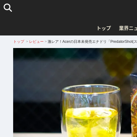
トップ
業界ニ
トップ
>
レビュー
>
激レア！Acerの日本未発売エナドリ「PredatorSh