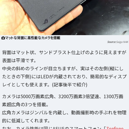
マットな背面に高性能なカメラを搭載
Saiga NAK
背面はマット状、サンドブラスト仕上げのように見えますが
表面は平滑です。
中央の斜めのラインが目立ちますが、実はその左側(縦にし
たときの下側)にはLEDが内蔵されており、簡易的なディスプ
レイとしても使えます。(記事後半で紹介)
カメラは5000万画素広角、3200万画素3倍望遠、1300万画
素超広角の3つを搭載。
広角カメラはジンバルを内蔵し、動画撮影時の手ぶれを物理
的に低減してくれます。
なお、カメラ性能は同じASUSのスマートフォン「
Zenfone