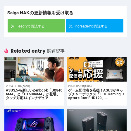
Saiga NAKの更新情報を受け取る
Feedlyで購読する
Inoreaderで購読する
Related entry
関連記事
2024.03.04(Mon)
2023.05.28(Sun)
ASUSから新しいZenbook「UX840
ゲーム配信者を応援！ASUSがキャ
6MA」と「UX5304MA」が登場、
プチャーボックス「TUF Gaming C
タッチ対応14インチデュア…
apture Box-FHD120」…