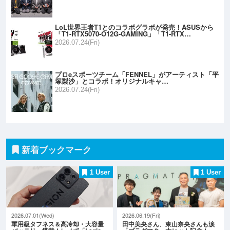
LoL世界王者T1とのコラボグラボが発売！ASUSから
「T1-RTX5070-O12G-GAMING」「T1-RTX…
2026.07.24(Fri)
プロeスポーツチーム「FENNEL」がアーティスト「平
塚梨沙」とコラボ！オリジナルキャ…
2026.07.24(Fri)
新着ブックマーク
1 User
1 User
2026.07.01(Wed)
2026.06.19(Fri)
軍用級タフネス＆高冷却・大容量
田中美央さん、東山奈央さんも涙