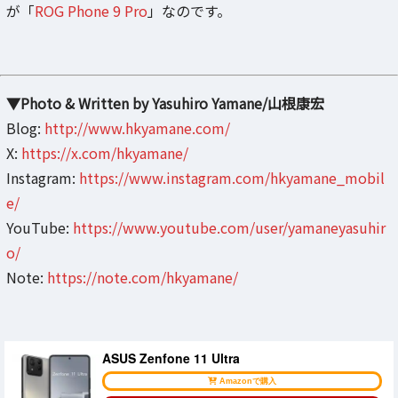
が「
ROG Phone 9 Pro
」なのです。
▼Photo & Written by Yasuhiro Yamane/山根康宏
Blog:
http://www.hkyamane.com/
X:
https://x.com/hkyamane/
Instagram:
https://www.instagram.com/hkyamane_mobil
e/
YouTube:
https://www.youtube.com/user/yamaneyasuhir
o/
Note:
https://note.com/hkyamane/
ASUS Zenfone 11 Ultra
Amazonで購入