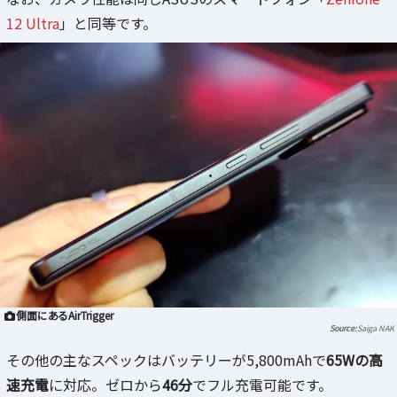
12 Ultra
」と同等です。
側面にあるAirTrigger
Saiga NAK
その他の主なスペックはバッテリーが5,800mAhで
65Wの高
速充電
に対応。ゼロから
46分
でフル充電可能です。