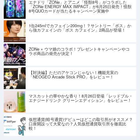
エナドリ「ZONe」とアニメ「怪獣8号」がコラボした
「ZONe ENERGY MAX IMPACT」が6月25日発売！怪獣
8号QUOカードが当たるキャンペーン実施中
1缶245mlでカフェイン200mg！？サントリー「ボス」か
ら強カフェインの「ボス カフェイン」2商品が登場！
ZONe × ウマ娘のコラボ！プレゼントキャンペーンやコ
ラボ商品の発売が決定！
【対決編】ただのアケコンじゃない！機能充実の
「NEOGEO Arcade Stick PRO」をレビュー！
マスカットの華やかな香り！8月26日登場「レッドブル・
エナジードリンク グリーンエディション」をレビュー！
仮想通貨(暗号通貨)デビューはどこの取引所がオススメ？
口座開設って大変なの？人気仮想通貨取引所を徹底比
較！