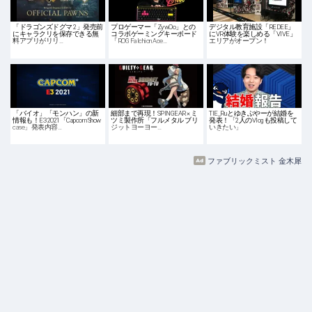
「ドラゴンズドグマ 2」発売前
プロゲーマー「ZywOo」との
デジタル教育施設「REDEE」
にキャラクリを保存できる無
コラボゲーミングキーボード
にVR体験を楽しめる「VIVE」
料アプリがリリ…
「ROG Falchion Ace…
エリアがオープン！
「バイオ」「モンハン」の新
細部まで再現！SPINGEAR × ミ
TIE_Ruとゆきぶやーが結婚を
情報も！E3 2021「Capcom Show
ツミ製作所「フルメタル ブリ
発表！「2人のVlogも投稿して
case」発表内容…
ジットヨーヨー…
いきたい」
ファブリックミスト 金木犀