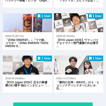
バッテリー搭載！レノボ「Legio…
「プラグマタ」大ヒット記念！…
1 User
1 User
2026.05.26(Tue)
2026.05.09(Sat)
「ZONe ENERGY」×「ウマ娘」
【EVO Japan 2026】ヴァンパイ
コラボ！「ZONe ENERGY TOUG
アセイヴァー部門優勝のKaji選手
HNESS G…
…
1 User
1 User
2026.05.04(Mon)
2024.10.07(Mon)
【EVO Japan 2026】北斗の拳優
「勝利の女神：NIKKE」のユ・ヒ
勝のK.I選手 独占インタビュー「…
ョンソクディレクターにれいか
氏…