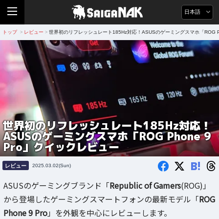
日本語
トップ
レビュー
世界初のリフレッシュレート185Hz対応！ASUSのゲーミングスマホ「ROG Ph
>
>
世界初のリフレッシュレート185Hz対応！
ASUSのゲーミングスマホ「ROG Phone 9
Pro」クイックレビュー
B!
レビュー
2025.03.02(Sun)
ASUSのゲーミングブランド「
Republic of Gamers
(ROG)」
から登場したゲーミングスマートフォンの最新モデル「
ROG
Phone 9 Pro
」を外観を中心にレビューします。