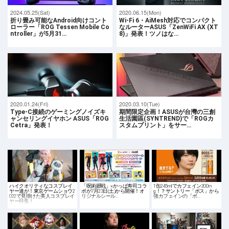
2024.05.25(Sat)
2020.06.15(Mon)
折り畳み可能なAndroid向けコント
Wi-Fi 6・AiMesh対応でコンパクト
ローラー「ROG Tessen Mobile Co
なルーターASUS「ZenWiFi AX (XT
ntroller」が5月31…
8)」発表！ツノはな…
2020.01.24(Fri)
2020.03.10(Tue)
Type-C接続のゲーミングノイズキ
期間限定企画！ASUSが台灣の三創
ャンセリングイヤホン ASUS「ROG
生活園區(SYNTREND)で「ROGカ
Cetra」発表！
スタムプリント」をサー…
ハイクオリティなコスプレイ
「呪術廻戦」×かっぱ寿司コラ
1缶245mlでカフェイン200m
ヤー達が！東京ゲームショウ2
ボが7月23日(土)から開催！オ
g！？サントリー「ボス」から
022で見掛けた美人コスプレイ
リジナルシール…
強カフェインの「ボ…
ヤー特集！