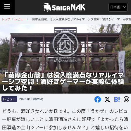
日本語
トップ
レビュー
「薩摩金山蔵」は没入度満点なリアルイマーシブ空間！酒好きゲーマーが実
>
>
「薩摩金山蔵」は没入度満点なリアルイマ
ーシブ空間！酒好きゲーマーが実際に体験
してみた！
B!
レビュー
2025.01.08(Wed)
どうも、酒好き女れいか氏です。この度「うかぜ」のレビュ
ー記事が嬉しいことに濵田酒造さんに好評で「よかったら濵
田酒造の金山ツアーに参加しませんか？」と嬉しい招待をい