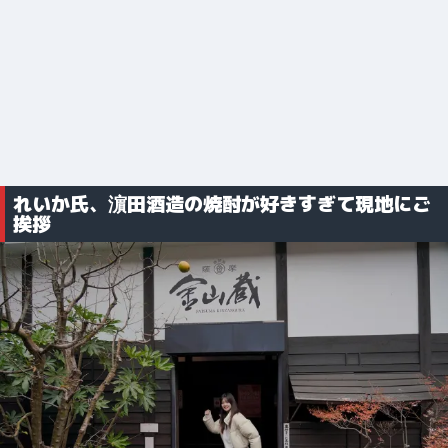
れいか氏、濵田酒造の焼酎が好きすぎて現地にご
挨拶