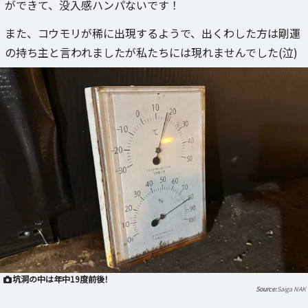
ができて、没入感ハンパないです！
また、コウモリが稀に出現するようで、出くわした方は剛運
の持ち主と言われましたが私たちには現れませんでした(泣)
坑洞の中は年中19度前後！
Saiga NAK