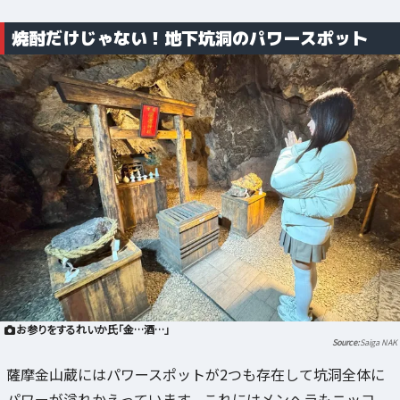
焼酎だけじゃない！地下坑洞のパワースポット
お参りをするれいか氏「金…酒…」
Saiga NAK
薩摩金山蔵にはパワースポットが2つも存在して坑洞全体に
パワーが溢れかえっています。これにはメンヘラもニッコ