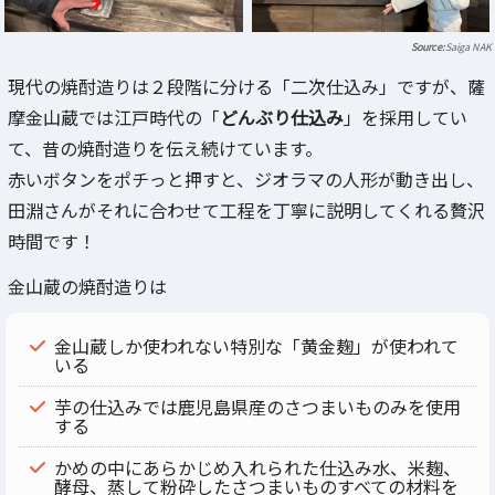
Saiga NAK
現代の焼酎造りは２段階に分ける「二次仕込み」ですが、薩
摩金山蔵では江戸時代の「
どんぶり仕込み
」を採用してい
て、昔の焼酎造りを伝え続けています。
赤いボタンをポチっと押すと、ジオラマの人形が動き出し、
田淵さんがそれに合わせて工程を丁寧に説明してくれる贅沢
時間です！
金山蔵の焼酎造りは
金山蔵しか使われない特別な「黄金麹」が使われて
いる
芋の仕込みでは鹿児島県産のさつまいものみを使用
する
かめの中にあらかじめ入れられた仕込み水、米麹、
酵母、蒸して粉砕したさつまいものすべての材料を