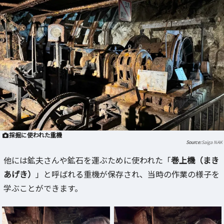
採掘に使われた重機
Saiga NAK
他には鉱夫さんや鉱石を運ぶために使われた「
巻上機（まき
あげき）
」と呼ばれる重機が保存され、当時の作業の様子を
学ぶことができます。