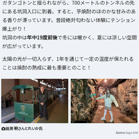
ガタンゴトンと揺られながら、700メートルのトンネルの先
にある坑洞入口に到着。すると、芋焼酎のほのかな甘みのあ
る香りが漂っています。普段絶対匂わない体験にテンション
爆上がり！
坑洞の中は
年中19度前後
で冬には暖かく、夏には涼しい空間
が広がっています。
太陽の光が一切入らず、1年を通じて一定の温度が保たれる
ことは焼酎の熟成に最も重要とのこと！
田渕 明さんとれいか氏
Saiga NAK