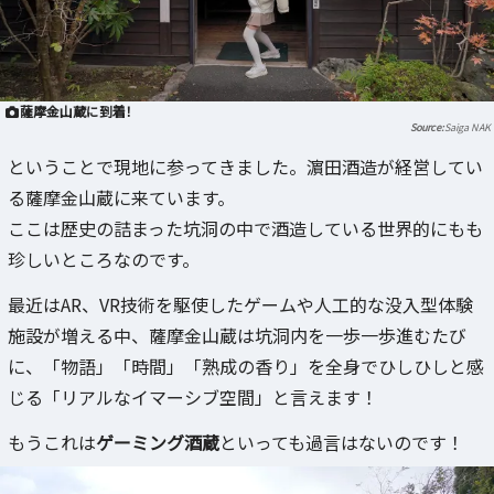
薩摩金山蔵に到着！
Saiga NAK
ということで現地に参ってきました。濵田酒造が経営してい
る薩摩金山蔵に来ています。
ここは歴史の詰まった坑洞の中で酒造している世界的にもも
珍しいところなのです。
最近はAR、VR技術を駆使したゲームや人工的な没入型体験
施設が増える中、薩摩金山蔵は坑洞内を一歩一歩進むたび
に、「物語」「時間」「熟成の香り」を全身でひしひしと感
じる「リアルなイマーシブ空間」と言えます！
もうこれは
ゲーミング酒蔵
といっても過言はないのです！