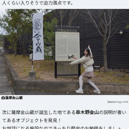
人くらい入りそうで迫力満点です。
薩摩金山蔵
Saiga NAK
次に薩摩金山蔵が誕生した地である
串木野金山
の説明が書い
てあるオブジェクトを発見！
お世話になる施設なのできっちり歴史のお勉強をしましょ