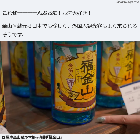
Saiga NAK
これぜーーーーんぶお酒！
お酒大好き！
金山×蔵元は日本でも珍しく、外国人観光客もよく来られる
そうです。
薩摩金山蔵の本格芋焼酎「福金山」