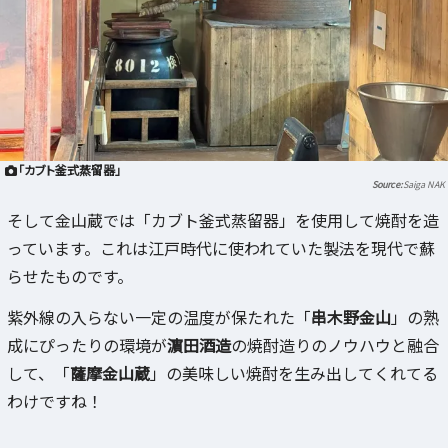
「カブト釜式蒸留器」
Saiga NAK
そして金山蔵では「カブト釜式蒸留器」を使用して焼酎を造
っています。これは江戸時代に使われていた製法を現代で蘇
らせたものです。
紫外線の入らない一定の温度が保たれた「
串木野金山
」の熟
成にぴったりの環境が
濵田酒造
の焼酎造りのノウハウと融合
して、「
薩摩金山蔵
」の美味しい焼酎を生み出してくれてる
わけですね！