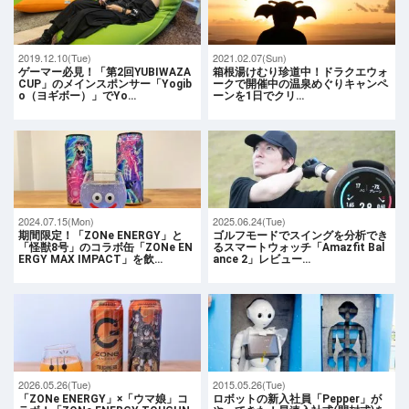
2019.12.10(Tue)
2021.02.07(Sun)
ゲーマー必見！「第2回YUBIWAZA
箱根湯けむり珍道中！ドラクエウォ
CUP」のメインスポンサー「Yogib
ークで開催中の温泉めぐりキャンペ
o（ヨギボー）」でYo…
ーンを1日でクリ…
2024.07.15(Mon)
2025.06.24(Tue)
期間限定！「ZONe ENERGY」と
ゴルフモードでスイングを分析でき
「怪獣8号」のコラボ缶「ZONe EN
るスマートウォッチ「Amazfit Bal
ERGY MAX IMPACT」を飲…
ance 2」レビュー…
2026.05.26(Tue)
2015.05.26(Tue)
「ZONe ENERGY」×「ウマ娘」コ
ロボットの新入社員「Pepper」が