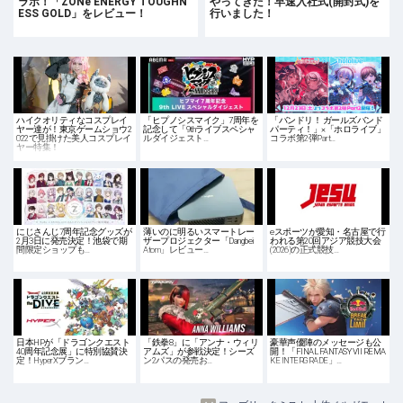
ラボ！「ZONe ENERGY TOUGHN
やってきた！早速入社式(開封式)を
ESS GOLD」をレビュー！
行いました！
ハイクオリティなコスプレイ
「ヒプノシスマイク」7周年を
「バンドリ！ ガールズバンド
ヤー達が！東京ゲームショウ2
記念して「9thライブスペシャ
パーティ！」×「ホロライブ」
022で見掛けた美人コスプレイ
ルダイジェスト…
コラボ第2弾Part…
ヤー特集！
にじさんじ7周年記念グッズが
薄いのに明るいスマートレー
eスポーツが愛知・名古屋で行
2月3日に発売決定！池袋で期
ザープロジェクター「Dangbei
われる第20回アジア競技大会
間限定ショップも…
Atom」レビュー…
(2026)の正式競技…
日本HPが「ドラゴンクエスト
「鉄拳8」に「アンナ・ウィリ
豪華声優陣のメッセージも公
40周年記念展」に特別協賛決
アムズ」が参戦決定！シーズ
開！「FINAL FANTASY VII REMA
定！HyperXブラン…
ン2パスの発売お…
KE INTERGRADE」…