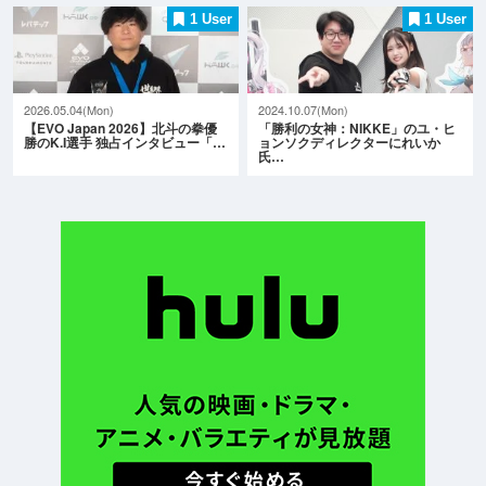
1 User
1 User
2026.05.04(Mon)
2024.10.07(Mon)
【EVO Japan 2026】北斗の拳優
「勝利の女神：NIKKE」のユ・ヒ
勝のK.I選手 独占インタビュー「…
ョンソクディレクターにれいか
氏…