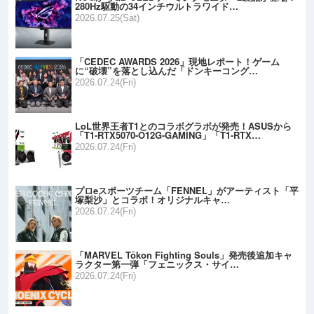
280Hz駆動の34インチウルトラワイド…
2026.07.25(Sat)
「CEDEC AWARDS 2026」現地レポート！ゲーム
に“破壊”を落とし込んだ「ドンキーコング…
2026.07.24(Fri)
LoL世界王者T1とのコラボグラボが発売！ASUSから
「T1-RTX5070-O12G-GAMING」「T1-RTX…
2026.07.24(Fri)
プロeスポーツチーム「FENNEL」がアーティスト「平
塚梨沙」とコラボ！オリジナルキャ…
2026.07.24(Fri)
「MARVEL Tōkon Fighting Souls」発売後追加キャ
ラクター第一弾「フェニックス・サイ…
2026.07.24(Fri)