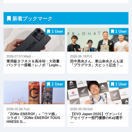
新着ブックマーク
1 User
1 User
2026.07.01(Wed)
2026.06.19(Fri)
軍用級タフネス＆高冷却・大容量
田中美央さん、東山奈央さんも涙
バッテリー搭載！レノボ「Legio…
「プラグマタ」大ヒット記念！…
1 User
1 User
2026.05.26(Tue)
2026.05.09(Sat)
「ZONe ENERGY」×「ウマ娘」
【EVO Japan 2026】ヴァンパイ
コラボ！「ZONe ENERGY TOUG
アセイヴァー部門優勝のKaji選手
HNESS G…
…