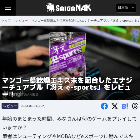
日本語
トップ
レビュー
マンゴー葉乾燥エキス末を配合したエナジーチュアブル「冴え e-sports」を
>
>
マンゴー葉乾燥エキス末を配合したエナジ
ーチュアブル「冴え e-sports」をレビュ
ー！
B!
レビュー
2023.01.01(Sun)
年始のまとまった時間、みなさんは何のゲームをプレイして
いますか？
筆者はシューティングやMOBAなどeスポーツに励んでスキ