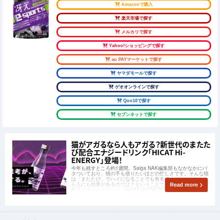
Amazonで購入
楽天市場で探す
メルカリで探す
Yahoo!ショッピングで探す
au PAYマーケットで探す
ヤマダモールで探す
ゲオオンラインで探す
Qoo10で探す
セブンネットで探す
猫がアガるなら人もアガる？新世代のまたた
び配合エナジードリンク「HICAT Hi-
ENERGY」登場！
今年も残すところ約1週間。Saiga NAK編集部もなかなかにバ
タついており、猫の手も借りたいほどの忙しさです。そんな猫
は「またたび」でハイになることでも有名ですが、もしかした
ら人にも効果があるのでは？ということで、世界初のまたたび
Read more
配合エナジードリンク「HICAT Hi-ENERGY」が発売されま
す！