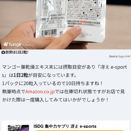
目安は1日2粒！
Saiga NAK
マンゴー葉乾燥エキス末には摂取目安があり「冴え e-sport
s」は
1日2粒
が目安になっています。
1パックに20粒入っているので10日持ちますね！
執筆時点で
Amazon.co.jp
では在庫切れ状態ですがお店で見
かけた際は一度購入してみてはいかがでしょうか！
ISDG 集中力サプリ 冴え e-sports