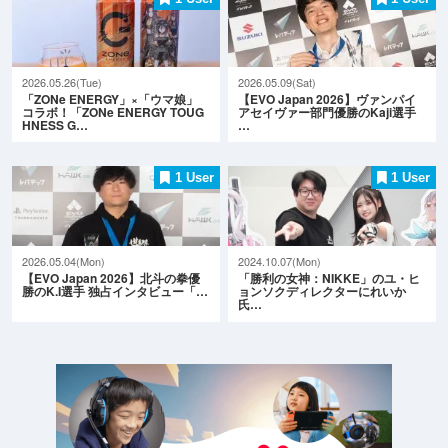
2026.05.26(Tue)
2026.05.09(Sat)
「ZONe ENERGY」×「ウマ娘」
【EVO Japan 2026】ヴァンパイ
コラボ！「ZONe ENERGY TOUG
アセイヴァー部門優勝のKaji選手
HNESS G…
…
1 User
1 User
2026.05.04(Mon)
2024.10.07(Mon)
【EVO Japan 2026】北斗の拳優
「勝利の女神：NIKKE」のユ・ヒ
勝のK.I選手 独占インタビュー「…
ョンソクディレクターにれいか
氏…