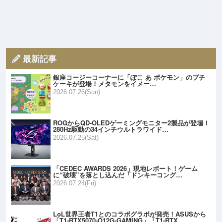
最新記事
銀座コージーコーナーに「ぽこ あ ポケモン」のプチ
ケーキが登場！メタモンをイメー…
2026.07.26(Sun)
ROGからQD-OLEDゲーミングモニター2製品が登場！
280Hz駆動の34インチウルトラワイド…
2026.07.25(Sat)
「CEDEC AWARDS 2026」現地レポート！ゲーム
に“破壊”を落とし込んだ「ドンキーコング…
2026.07.24(Fri)
LoL世界王者T1とのコラボグラボが発売！ASUSから
「T1-RTX5070-O12G-GAMING」「T1-RTX…