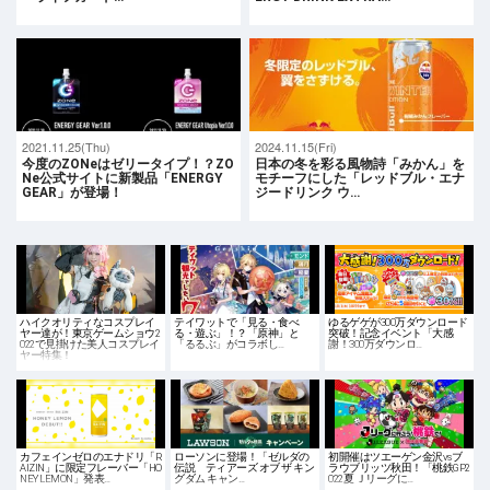
2021.11.25(Thu)
2024.11.15(Fri)
今度のZONeはゼリータイプ！？ZO
日本の冬を彩る風物詩「みかん」を
Ne公式サイトに新製品「ENERGY
モチーフにした「レッドブル・エナ
GEAR」が登場！
ジードリンク ウ…
ハイクオリティなコスプレイ
テイワットで「見る・食べ
ゆるゲゲが300万ダウンロード
ヤー達が！東京ゲームショウ2
る・遊ぶ」！？「原神」と
突破！記念イベント「大感
022で見掛けた美人コスプレイ
「るるぶ」がコラボし…
謝！300万ダウンロ…
ヤー特集！
カフェインゼロのエナドリ「R
ローソンに登場！「ゼルダの
初開催はツエーゲン金沢vsブ
AIZIN」に限定フレーバー「HO
伝説 ティアーズ オブ ザ キン
ラウブリッツ秋田！「桃鉄GP2
NEY LEMON」発表…
グダム キャン…
022夏 Ｊリーグに…