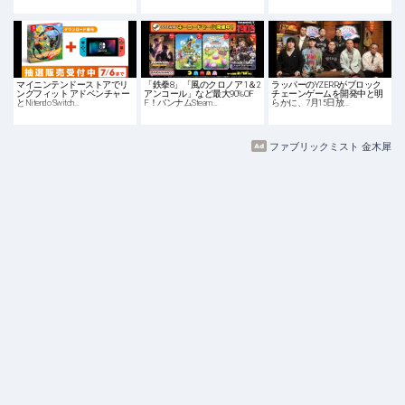
マイニンテンドーストアでリ
「鉄拳8」「風のクロノア 1＆2
ラッパーのYZERRがブロック
ングフィット アドベンチャー
アンコール」など最大90%OF
チェーンゲームを開発中と明
とNitendo Switch…
F！バンナムSteam…
らかに、7月15日放…
ファブリックミスト 金木犀