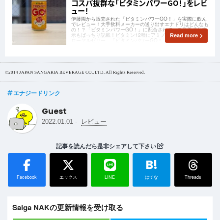
コスパ抜群な「ビタミンパワーGO！」をレビ
ュー！
伊藤園から販売された「ビタミンパワーGO！」を実際に飲ん
でレビュー！大手飲料メーカーの送り出すエナドリはどんなも
の！？「ビタミンパワーGO！」に配合されている栄養成分表
示もばっちり記載！ビタミン12種にアミノ酸5種、クエン酸に
Read more
ローヤルゼリー…「ビタミンパワーGO！」の名前に偽りな
し！そして肝心のお味は…？
©2014 JAPAN SANGARIA BEVERAGE CO., LTD. All Rights Reserved.
エナジードリンク
Guest
-
2022.01.01
レビュー
記事を読んだら是非シェアして下さい
B!
Facebook
エックス
LINE
はてな
Threads
Saiga NAKの更新情報を受け取る