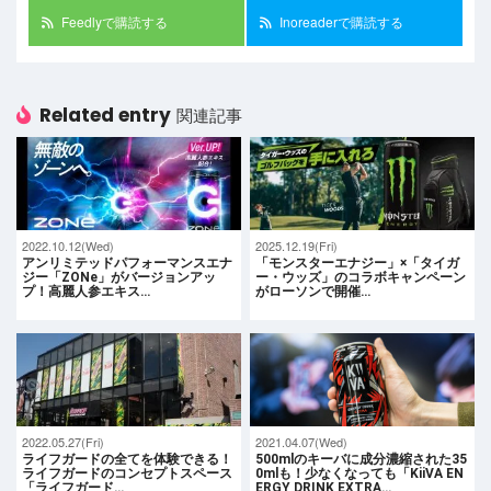
Feedlyで購読する
Inoreaderで購読する
Related entry
関連記事
2022.10.12(Wed)
2025.12.19(Fri)
アンリミテッドパフォーマンスエナ
「モンスターエナジー」×「タイガ
ジー「ZONe」がバージョンアッ
ー・ウッズ」のコラボキャンペーン
プ！高麗人参エキス…
がローソンで開催…
2022.05.27(Fri)
2021.04.07(Wed)
ライフガードの全てを体験できる！
500mlのキーバに成分濃縮された35
ライフガードのコンセプトスペース
0mlも！少なくなっても「KiiVA EN
「ライフガード…
ERGY DRINK EXTRA…