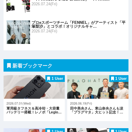
2026.07.24(Fri)
プロeスポーツチーム「FENNEL」がアーティスト「平
塚梨沙」とコラボ！オリジナルキャ…
2026.07.24(Fri)
新着ブックマーク
1 User
1 User
2026.07.01(Wed)
2026.06.19(Fri)
軍用級タフネス＆高冷却・大容量
田中美央さん、東山奈央さんも涙
バッテリー搭載！レノボ「Legio…
「プラグマタ」大ヒット記念！…
1 User
1 User