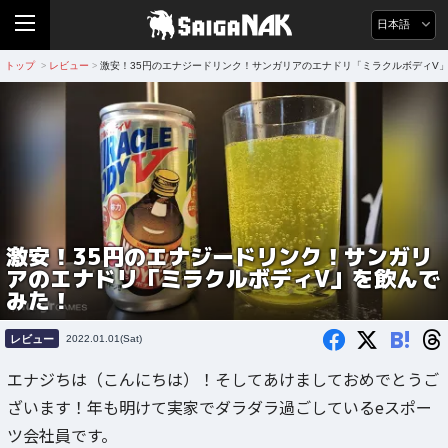
日本語
トップ
レビュー
激安！35円のエナジードリンク！サンガリアのエナドリ「ミラクルボディV
>
>
激安！35円のエナジードリンク！サンガリ
アのエナドリ「ミラクルボディV」を飲んで
みた！
B!
レビュー
2022.01.01(Sat)
エナジちは（こんにちは）！そしてあけましておめでとうご
ざいます！年も明けて実家でダラダラ過ごしているeスポー
ツ会社員です。