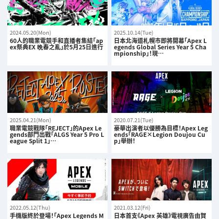
2024.05.20(Mon)
2025.10.14(Tue)
60人的職業電競手和直播者集結「ap
日本北海道札幌市即將開幕「Apex L
ex祭典EX 晩春之亂」於5月25日進行
egends Global Series Year 5 Cha
mpionship」！現…
2025.04.21(Mon)
2020.07.21(Tue)
職業電競戰隊「REJECT」的Apex Le
豪華出演者以優勝為目標！Apex Leg
gends部門出戰「ALGS Year 5 Pro L
ends「RAGE×Legion Doujou Cu
eague Split 1」…
p」舉辦！
2022.05.12(Thu)
2021.03.12(Fri)
手機版終於登場！「Apex Legends M
日本首支《Apex 英雄》電視廣告由賀