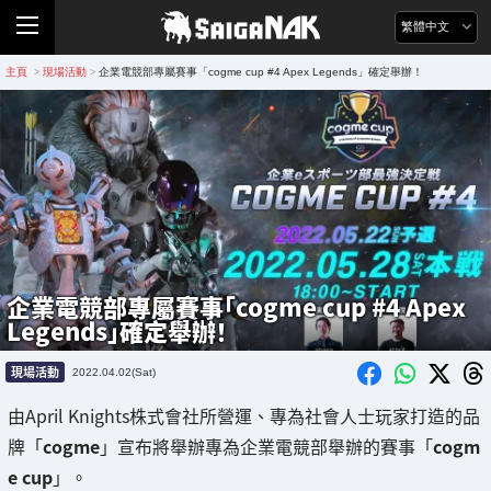
繁體中文
主頁
現場活動
企業電競部專屬賽事「cogme cup #4 Apex Legends」確定舉辦！
>
>
企業電競部專屬賽事「cogme cup #4 Apex
Legends」確定舉辦！
現場活動
2022.04.02(Sat)
由April Knights株式會社所營運、專為社會人士玩家打造的品
牌「
cogme
」宣布將舉辦專為企業電競部舉辦的賽事「
cogm
e cup
」。