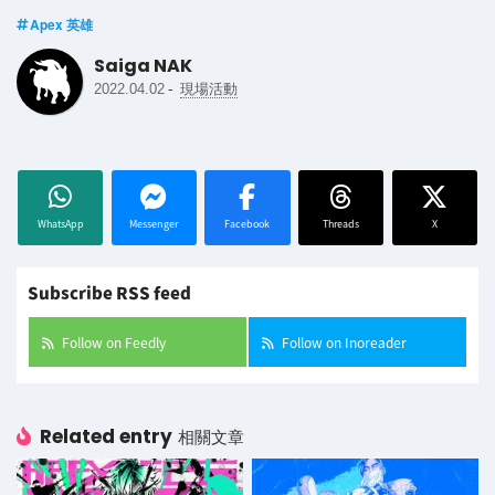
Apex 英雄
Saiga NAK
-
2022.04.02
現場活動
WhatsApp
Messenger
Facebook
Threads
X
Subscribe RSS feed
Follow on Feedly
Follow on Inoreader
Related entry
相關文章