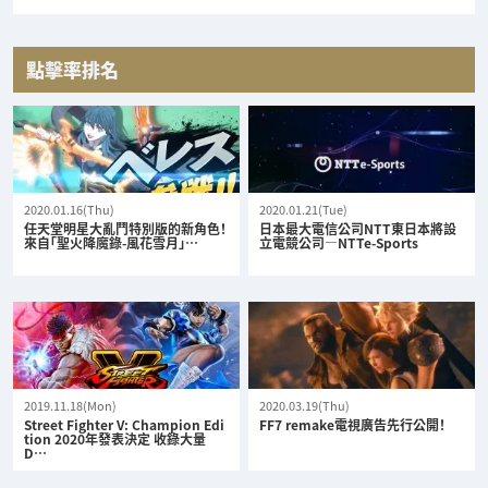
點擊率排名
2020.01.16(Thu)
2020.01.21(Tue)
任天堂明星大亂鬥特別版的新角色！
日本最大電信公司NTT東日本將設
來自「聖火降魔錄-風花雪月」…
立電競公司—NTTe-Sports
2019.11.18(Mon)
2020.03.19(Thu)
Street Fighter V: Champion Edi
FF7 remake電視廣告先行公開！
tion 2020年發表決定 收錄大量
D…