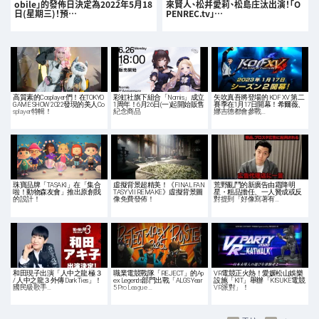
obile」的發佈日決定為2022年5月18
來賢人、松井愛莉、松島庄汰出演！「O
日(星期三)！預…
PENREC.tv」…
高質素的Cosplayer們！在TOKYO
彩虹社旗下組合「Nornis」成立
矢吹真吾將登場的 KOF XV 第二
GAME SHOW 2022發現的美人Co
1周年！6月26日(一)起開始販售
賽季在1月17日開幕！希爾薇、
splayer特輯！
紀念商品
娜吉德都會參戰…
珠寶品牌「TASAKI」在「集合
虛擬背景超精美！《FINAL FAN
荒野亂鬥的新廣告由霜降明
啦！動物森友會」推出原創我
TASY VII REMAKE》虛擬背景圖
星・粗品擔任、一人贊成或反
的設計！
像免費發佈！
對提到「好像寫著有…
和田現子出演「人中之龍 極３
職業電競戰隊「REJECT」的Ap
VR電競正火熱！愛媛松山娛樂
/ 人中之龍３外傳 Dark Ties」！
ex Legends部門出戰「ALGS Year
設施「KIT」舉辦「KISUKE電競
國民級歌手…
5 Pro League …
VR派對」！