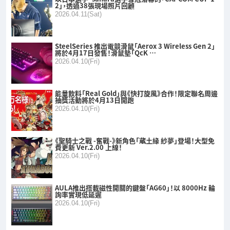
2」，透過38張現場照片回顧
2026.04.11(Sat)
SteelSeries 推出電競滑鼠「Aerox 3 Wireless Gen 2」
將於4月17日發售！滑鼠墊「QcK …
2026.04.10(Fri)
能量飲料「Real Gold」與《快打旋風》合作！限定聯名周邊
抽獎活動將於4月13日開跑
2026.04.10(Fri)
《聖騎士之戰 -奮戰-》新角色「蔵土緣 紗夢」登場！大型免
費更新 Ver.2.00 上線！
2026.04.10(Fri)
AULA推出搭載磁性開關的鍵盤「AG60」！以 8000Hz 輪
詢率實現低延遲
2026.04.10(Fri)