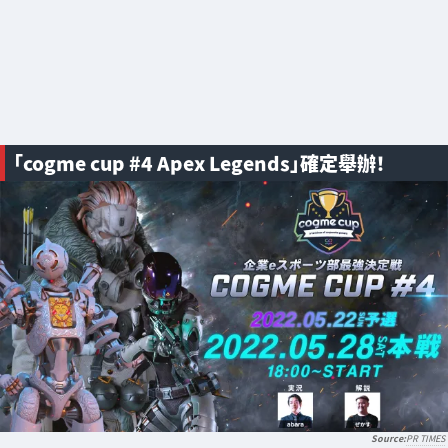
「cogme cup #4 Apex Legends」確定舉辦！
PR TIMES