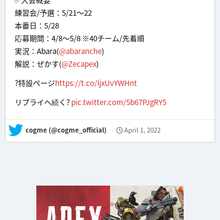
練習会/予選：5/21～22
本番日：5/28
応募期間：4/8～5/8 ※40チーム/先着順
実況：Abara(
@abaranche
)
解説：ぜかす(
@Zecapex
)
?特設ページ
https://t.co/IjxUvYWHnt
リプライへ続く?
pic.twitter.com/5b67PJgRY5
— cogme (@cogme_official)
April 1, 2022