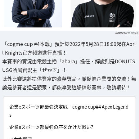
PR TIMES
「cogme cup #4本戰」預計於2022年5月28日18:00起在Apri
l Knights官方頻道進行直播！
本賽事的實況由電競主播「abara」擔任、解說則是DONUTS
USG所屬實況主「ぜかす」！
此外比賽還將提供豐富的豪華獎品，並促進企業間的交流！無
論是參賽者還是觀眾，都能享受這場精彩賽事，敬請期待！
企業eスポーツ部最強決定戦｜cogme cup#4 Apex Legend
s
企業eスポーツ部最強の座をかけた戦い?
✅大会概要