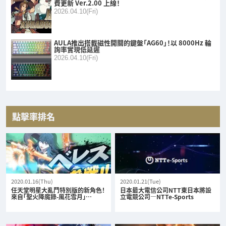
費更新 Ver.2.00 上線！
2026.04.10(Fri)
AULA推出搭載磁性開關的鍵盤「AG60」！以 8000Hz 輪
詢率實現低延遲
2026.04.10(Fri)
點擊率排名
2020.01.16(Thu)
2020.01.21(Tue)
任天堂明星大亂鬥特別版的新角色！
日本最大電信公司NTT東日本將設
來自「聖火降魔錄-風花雪月」…
立電競公司—NTTe-Sports