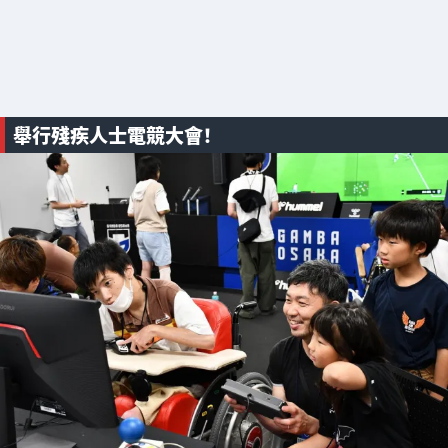
舉行殘疾人士電競大會！