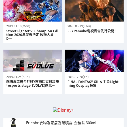
2019.11.18(Mon)
2020.03.19(Thu)
Street Fighter V: Champion Edi
FF7 remake電視廣告先行公開！
tion 2020年發表決定 收錄大量
D…
2019.11.24(Sun)
2019.12.20(Fri)
配備專業舞台！神戶市灘區電競設施
FINAL FANTASY XIII女主角Light
「esports stage EVOLVE(進化…
ning Cosplay特集
Frienbr 衣物及家居香薰噴霧-金桂味 300mL