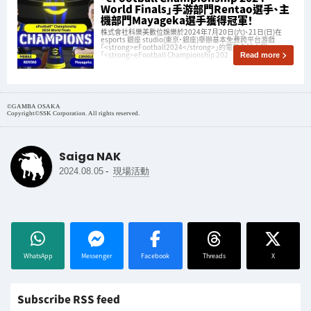
World Finals」手游部門Rentao選手、主
機部門Mayageka選手獲得冠軍！
株式會社科樂美數位娛樂於2024年7月20日(六)、21日(日)在
esports 銀座 studio(東京・銀座)舉辦基本免費跨平台游戲
「<strong>eFootball2024</strong>」的電競全球大賽
「<strong>eFootball Championship 202
Read more
©GAMBA OSAKA
Copyright©SSK Corporation. All rights reserved.
Saiga NAK
-
2024.08.05
現場活動
WhatsApp
Messenger
Facebook
Threads
X
Subscribe RSS feed