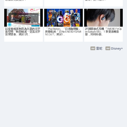
以促進移居秋田為主題的元宇
「PlayStation」「日清咖哩飯」
評測開放式耳機「1MORE Fit Op
宙空間「秋田移居・交流元宇
所聯名的「ZONe ENERGY GAMI
en Earbuds S50」！享受清晰音
宙博覽會」將於3月…
NG 24/7」將於1…
樂，同時聆聽…
雷蛇
Disney+