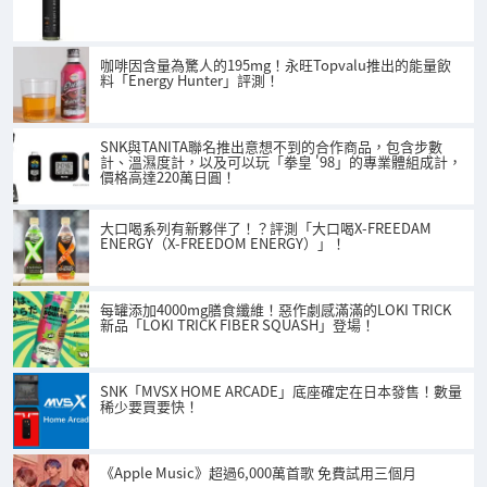
咖啡因含量為驚人的195mg！永旺Topvalu推出的能量飲
料「Energy Hunter」評測！
SNK與TANITA聯名推出意想不到的合作商品，包含步數
計、溫濕度計，以及可以玩「拳皇 '98」的專業體組成計，
價格高達220萬日圓！
大口喝系列有新夥伴了！？評測「大口喝X-FREEDAM
ENERGY（X-FREEDOM ENERGY）」！
每罐添加4000mg膳食纖維！惡作劇感滿滿的LOKI TRICK
新品「LOKI TRICK FIBER SQUASH」登場！
SNK「MVSX HOME ARCADE」底座確定在日本發售！數量
稀少要買要快！
《Apple Music》超過6,000萬首歌 免費試用三個月