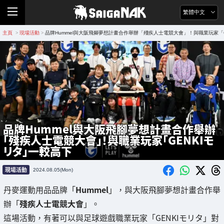
繁體中文
主頁
現場活動
品牌Hummel與大阪飛腳夢想計畫合作舉辦「殘疾人士電競大會」！與職業玩家「
>
>
品牌Hummel與大阪飛腳夢想計畫合作舉辦
「殘疾人士電競大會」！與職業玩家「GENKIモ
リタ」一較高下
現場活動
2024.08.05(Mon)
丹麥運動用品品牌「
Hummel
」，與大阪飛腳夢想計畫合作舉
辦「
殘疾人士電競大會
」。
這場活動，有著可以與足球遊戲職業玩家「GENKIモリタ」對