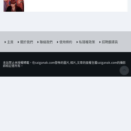
主頁
關於我們
聯絡我們
使用條約
私隱權政策
招聘翻譯員
本站禁止未授權𨍭載。在saiganak.com發佈的圖片,相片,文章的版權全屬saiganak.com的攝影
師和記者所有。
esports 電競新聞 | Saiga NAK
© Saiga NAK