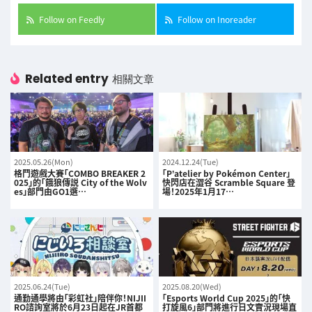
Follow on Feedly
Follow on Inoreader
Related entry
相關文章
2025.05.26(Mon)
2024.12.24(Tue)
格鬥遊戲大賽「COMBO BREAKER 2
「P’atelier by Pokémon Center」
025」的「餓狼傳説 City of the Wolv
快閃店在澀谷 Scramble Square 登
es」部門由GO1選…
場！2025年1月17…
2025.06.24(Tue)
2025.08.20(Wed)
通勤通學將由「彩虹社」陪伴你！NIJII
「Esports World Cup 2025」的「快
RO諮詢室將於6月23日起在JR首都
打旋風6」部門將進行日文實況現場直