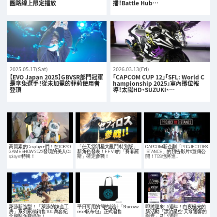
圏路線上限定播放
播！Battle Hub…
2025.05.17(Sat)
2026.03.13(Fri)
【EVO Japan 2025】GBVSR部門冠軍
「CAPCOM CUP 12」「SFL: World C
是傘兔選手！從未加冕的菲莉使用者
hampionship 2025」室內攤位報
登頂
導！太陽HD、SUZUKI、…
高質素的Cosplayer們！在TOKYO
「任天堂明星大亂鬥 特別版」
CAPCOM新企劃「PROJECT RES
GAME SHOW 2022發現的美人Co
新角色發表！FF VII的「賽菲羅
ISTANCE」的預告影片&宣傳公
splayer特輯！
斯」確定參戰！
開！TGS也將進…
萊莎新造型！「萊莎的煉金工
平日可用的簡約設計「Shadowv
即將迎來1.5週年！白夜極光的
房」系列累積銷售 100 萬套紀
erse 帆布包」正式發售
新活動「漂泊星空-天穹迴響的
念服裝免費提供！
樂章」及1.5週年…