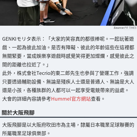
PR TIMES
GENKIモリタ表示：「大家的笑容真的都很棒呢。一起玩著遊
戲、一起為彼此加油。是否有障礙、彼此的年齡這些在這裡都
無關緊要，當成娛樂享遊戲時感覺笑得更加燦爛，感覺彼此之
間的距離也拉近了。」
此外，株式會社Tecrio的東二郎先生也參與了營運工作，強調
只要透過輔助設備、無論是殘疾人士還是普通人、無論是大人
還是小孩，各種族群的人都可以一起享受電競帶來的益處。
大會的詳細內容請參考
Hummel官方網站
查看。
關於大阪飛腳
大阪飛腳是以大阪府吹田市為主場，隸屬日本職業足球聯賽的
所屬職業足球俱樂部。