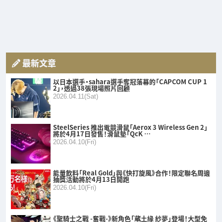
最新文章
以日本選手・sahara選手奪冠落幕的「CAPCOM CUP 1
2」，透過38張現場照片回顧
2026.04.11(Sat)
SteelSeries 推出電競滑鼠「Aerox 3 Wireless Gen 2」
將於4月17日發售！滑鼠墊「QcK …
2026.04.10(Fri)
能量飲料「Real Gold」與《快打旋風》合作！限定聯名周邊
抽獎活動將於4月13日開跑
2026.04.10(Fri)
《聖騎士之戰 -奮戰-》新角色「蔵土緣 紗夢」登場！大型免