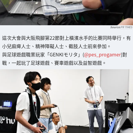
PR TIMES
這次大會與大阪飛腳第22節對上橫濱水手的比賽同時舉行，有
小兒麻痺人士、精神障礙人士、截肢人士前來參加。
與足球遊戲職業玩家「GENKIモリタ」(
@pes_progamer
)對
戰，一起玩了足球遊戲、賽車遊戲以及益智遊戲。