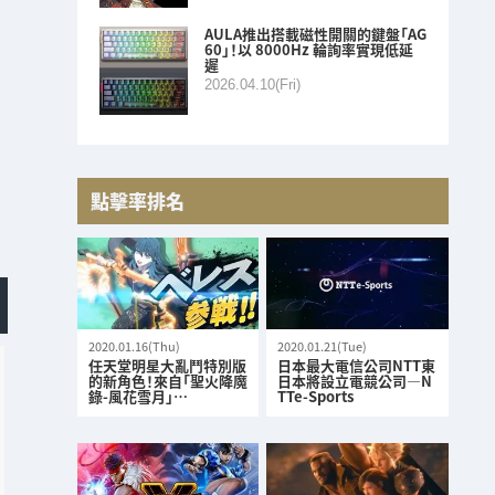
AULA推出搭載磁性開關的鍵盤「AG
60」！以 8000Hz 輪詢率實現低延
遲
2026.04.10(Fri)
點擊率排名
2020.01.16(Thu)
2020.01.21(Tue)
任天堂明星大亂鬥特別版
日本最大電信公司NTT東
的新角色！來自「聖火降魔
日本將設立電競公司—N
錄-風花雪月」…
TTe-Sports