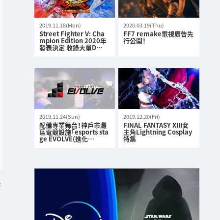
2019.11.18(Mon)
2020.03.19(Thu)
Street Fighter V: Cha
FF7 remake電視廣告先
mpion Edition 2020年
行公開！
發表決定 收錄大量D…
2019.11.24(Sun)
2019.12.20(Fri)
配備專業舞台！神戶市灘
FINAL FANTASY XIII女
區電競設施「esports sta
主角Lightning Cosplay
ge EVOLVE(進化…
特集
S