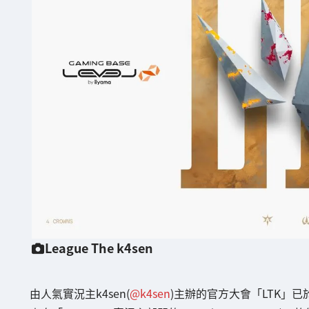
League The k4sen
由人氣實況主k4sen(
@k4sen
)主辦的官方大會「LTK」已於