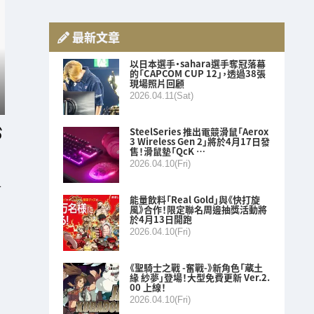
最新文章
以日本選手・sahara選手奪冠落幕
的「CAPCOM CUP 12」，透過38張
現場照片回顧
2026.04.11(Sat)
SteelSeries 推出電競滑鼠「Aerox
3 Wireless Gen 2」將於4月17日發
售！滑鼠墊「QcK …
2026.04.10(Fri)
L
能量飲料「Real Gold」與《快打旋
風》合作！限定聯名周邊抽獎活動將
於4月13日開跑
2026.04.10(Fri)
《聖騎士之戰 -奮戰-》新角色「蔵土
緣 紗夢」登場！大型免費更新 Ver.2.
00 上線！
2026.04.10(Fri)