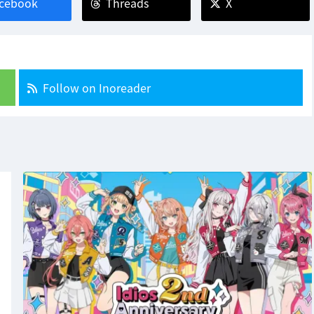
cebook
Threads
X
Follow on Inoreader