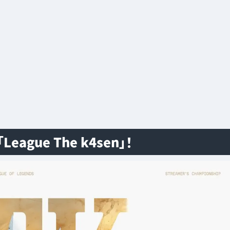
ague The k4sen」！