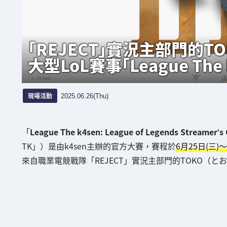
「REJECT」實況主部門的TO
大型LoL賽事「League The 
現場活動
2025.06.26(Thu)
「
League The k4sen: League of Legends Streamer’s
TK」）是由k4sen主辦的官方大賽，賽程於
6月25日(三)〜
來自職業電競戰隊「REJECT」實況主部門的TOKO（とお