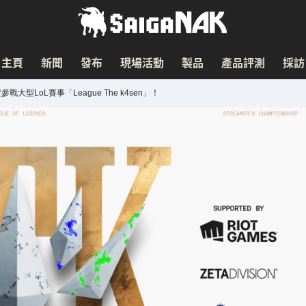
主頁
新聞
發布
現場活動
製品
產品評測
採訪
大型LoL賽事「League The k4sen」！