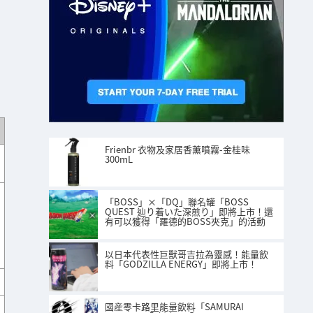
Frienbr 衣物及家居香薰噴霧-金桂味
300mL
「BOSS」×「DQ」聯名罐「BOSS
QUEST 辿り着いた深煎り」即將上市！還
有可以獲得「羅德的BOSS夾克」的活動
以日本代表性巨獸哥吉拉為靈感！能量飲
料「GODZILLA ENERGY」即將上市！
國産零卡路里能量飲料「SAMURAI