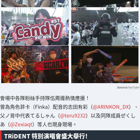
YouTube
會場中各隊粉絲手持隊伍周邊熱情應援！
曾為角色菲卡（Finka）配音的志田有彩（
@ARINKON_DX
）、
父ノ背中代表てるしゃん（
@teru9232
）以及同隊成員ぜくし
あ（
@Zexiaqt
）等人也現身現場。
TRiDENT 特別演唱會盛大舉行！