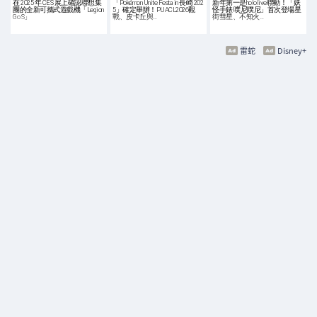
在 2025 年 CES 展上確認聯想集
「Pokémon Unite Festa in 長崎 202
新年第一是hololive聯動！「妖
團的全新可攜式遊戲機「Legion
5」確定舉辦！PUACL2026觀
怪手錶 噗尼噗尼」首次登場星
Go S」
戰、皮卡丘與…
街彗星、不知火…
雷蛇
Disney+