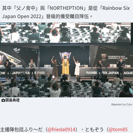
其中「父ノ背中」與「NORTHEPTION」是從「Rainbow Six
Japan Open 2022」晉級的備受矚目隊伍。
開幕典禮
YouTube
主播陣包括ふり～だ（
@frieda0914
）、ともぞう（
@tom85