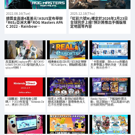
2022.08.16(Tue)
2025.12.18(Thu)
總獎金高達4萬美元！ASUS宣布舉辦
「虹彩六號M」確定於2026年2月23日
「R6S」亞洲大賽「ROG Masters APA
全球同步上線！預計將推出手機版限
C 2022 - Rainbow…
定地圖等內容
高質素的Cosplayer們！在TOKYO
殘奧會紀念日8月25日決定舉辦
「卡普抓樂」與hololive所屬在
GAME SHOW 2022發現的美人Co
「REAL&eSports」體驗體感活動
天界學園上學的天使「天音彼
splayer特輯！
方」推出合作！…
《薩爾達》新情報會公開
喵星人大戰 × 新世紀福音戰士
Bandai Namco「下載版特賣活
嗎！？2023年首場「Nintendo Dir
聯名活動開跑！新增角色令人
動」現正開始！可以高達84%的
ect」將於2月9日早…
忍不住想要全收集…
折扣購買熱門遊戲…