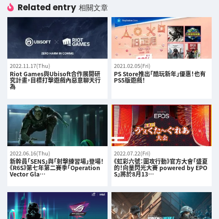
Related entry
相關文章
2022.11.17(Thu)
2021.02.05(Fri)
Riot Games與Ubisoft合作展開研
PS Store推出「酷玩新年」優惠！也有
究計畫，目標打擊遊戲內惡意聊天行
PS5版遊戲！
為
2022.06.16(Thu)
2022.07.22(Fri)
新幹員「SENS」與「射擊練習場」登場！
《虹彩六號：圍攻行動》官方大會「盛夏
《R6S》第七年第二賽季「Operation
的！向量閃光大賽 powered by EPO
Vector Gla…
S」將於8月13…