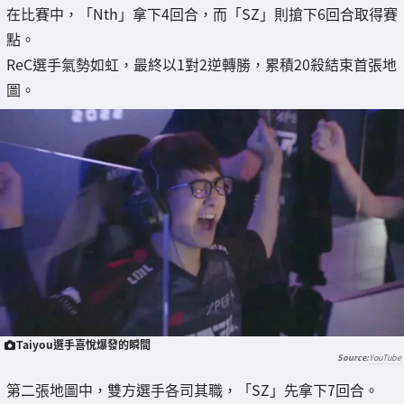
在比賽中，「Nth」拿下4回合，而「SZ」則搶下6回合取得賽
點。
ReC選手氣勢如虹，最終以1對2逆轉勝，累積20殺結束首張地
圖。
Taiyou選手喜悅爆發的瞬間
YouTube
第二張地圖中，雙方選手各司其職，「SZ」先拿下7回合。