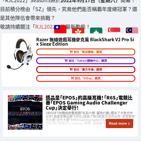
目前積分榜由「SZ」領先，究竟他們能否稱霸年度總冠軍？還
是其他隊伍會帶來挑戰？
敬請持續關注「
RJL2022
」的最新動態！
Razer 無線遊戲耳機麥克風 BlackShark V2 Pro Si
x Siege Edition
前往「蝦皮購物」購買
前往「Yahoo!購物中心」購買
前往「樂天市場」購買
前往「friDay」購買
獎品是「EPOS」的高級耳機！「R6S」電競比
賽「EPOS Gaming Audio Challenger
Cup」決定舉行！
UBISOFT的戰術射擊遊戲「虹彩六號：圍攻行動」選出了大會合作
伙伴！高級音響品牌「EPOS」成為了R6S的官方合作伙伴，並會辦官
方比賽！官方大賽「EPOS Gaming Audio Challenger Cup」將會在
2022年7月到9月</strong>舉辦， 還會有「EPOS」高級耳機作獎
Read more
品。