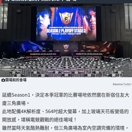
開場前的會場
Twitter
延續Season1，決定本季冠軍的比賽場地依然選在新宿住友大
廈三角廣場。
此地配備4K解析度、564吋超大螢幕，加上玻璃天花板營造的
開放感，堪稱電競觀戰的絕佳場域！
雖然當時天氣酷熱難耐，但三角廣場為室內空調完備的環境，