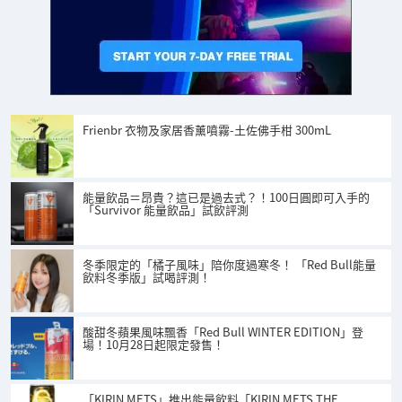
Frienbr 衣物及家居香薰噴霧-土佐佛手柑 300mL
能量飲品＝昂貴？這已是過去式？！100日圓即可入手的
「Survivor 能量飲品」試飲評測
冬季限定的「橘子風味」陪你度過寒冬！ 「Red Bull能量
飲料冬季版」試喝評測！
酸甜冬蘋果風味飄香「Red Bull WINTER EDITION」登
場！10月28日起限定發售！
「KIRIN METS」推出能量飲料「KIRIN METS THE