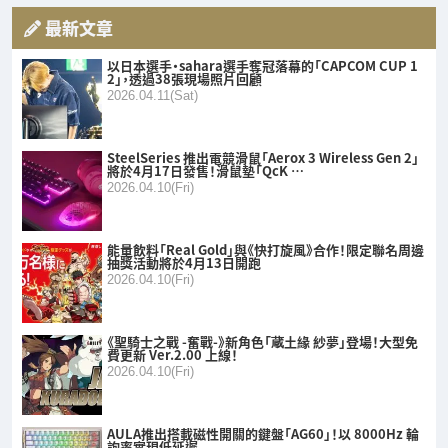
最新文章
以日本選手・sahara選手奪冠落幕的「CAPCOM CUP 1
2」，透過38張現場照片回顧
2026.04.11(Sat)
SteelSeries 推出電競滑鼠「Aerox 3 Wireless Gen 2」
將於4月17日發售！滑鼠墊「QcK …
2026.04.10(Fri)
能量飲料「Real Gold」與《快打旋風》合作！限定聯名周邊
抽獎活動將於4月13日開跑
2026.04.10(Fri)
《聖騎士之戰 -奮戰-》新角色「蔵土緣 紗夢」登場！大型免
費更新 Ver.2.00 上線！
2026.04.10(Fri)
AULA推出搭載磁性開關的鍵盤「AG60」！以 8000Hz 輪
詢率實現低延遲