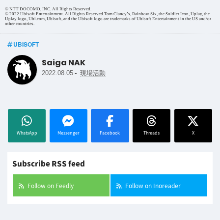
© NTT DOCOMO, INC. All Rights Reserved.
© 2022 Ubisoft Entertainment. All Rights Reserved.Tom Clancy’s, Rainbow Six, the Soldier Icon, Uplay, the
Uplay logo, Ubi.com, Ubisoft, and the Ubisoft logo are trademarks of Ubisoft Entertainment in the US and/or
other countries.
UBISOFT
Saiga NAK
-
2022.08.05
現場活動
WhatsApp
Messenger
Facebook
Threads
X
Subscribe RSS feed
Follow on Feedly
Follow on Inoreader