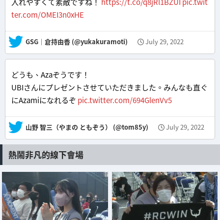
入れやすくて素敵ですね！
https://t.co/q8jRl1BZUI
pic.twit
ter.com/OMEI3n0xHE
— GSG｜倉持由香 (@yukakuramoti)
July 29, 2022
どうも、Azaぞうです！
UBIさんにプレゼントさせていただきました。みんなも直ぐ
にAzamiになれるぞ
pic.twitter.com/694GlenVv5
— 山野 智三（やまの ともぞう） (@tom85y)
July 29, 2022
熱鬧非凡的線下會場