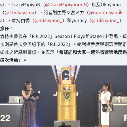
y
）、CrazyPapiyoN（
@CrazyPapiyooooN
）以及Okayama
（
@TDokayama
），記者則由野々宮ミカ（
@nonomiyamik
a
）、倉持由香（
@mizuyuno_
）和yunocy（
@mizuyuno_
）
擔任。
倉持由香曾在「RJL2022」Season1 Playoff Stage1中登場，這
次則是首次參與線下的「RJL2022」。她對選手席與觀眾席距離
如此之近感到驚訝，並表示「
希望能和大家一起熱情歡樂地度過
這次活動
」。