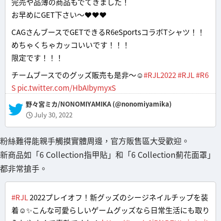
完売や品薄の商品もでてきました！
お早めにGET下さい〜❤️❤️❤️
CAGさんブースでGETできるR6eSportsコラボTシャツ！！
めちゃくちゃカッコいいです！！！
限定です！！！
チームブースでのグッズ販売も是非〜☺️
#RJL2022
#RJL
#R6
S
pic.twitter.com/HbAIbymyxS
— 野々宮ミカ/NONOMIYAMIKA (@nonomiyamika)
July 30, 2022
粉絲難得能親手觸摸實體周邊，官方販售區大受歡迎。
新商品如「6 Collection指甲貼」和「6 Collection薊花面罩」
都非常搶手。
#RJL
2022プレイオフ！新グッズのシージネイルチップを装
着☺️✨こんな可愛らしいゲームグッズなら日常生活にも取り