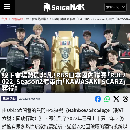
繁體中文
主頁
現場活動
線下會場熱鬧非凡！R6S日本國內聯賽「RJL2022」Season2冠軍由「KAWASAK
>
>
線下會場熱鬧非凡！R6S日本國內聯賽「RJL2
022」Season2冠軍由「KAWASAKI SCARZ」
奪得！
現場活動
2022.08.05(Fri)
由Ubisoft開發的熱門FPS遊戲《
Rainbow Six Siege（彩虹
六號：圍攻行動）
》，即使到了2022年已是上市第七年，仍
然擁有眾多熱情玩家持續遊玩。遊戲以地圖破壞的獨特系統以