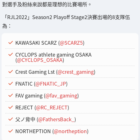
對選手及粉絲來說都是理想的比賽場所。
「RJL2022」Season2 Playoff Stage2決賽出場的8支隊伍
為：
KAWASAKI SCARZ (
@SCARZ5
)
CYCLOPS athlete gaming OSAKA
(
@CYCLOPS_OSAKA
)
Crest Gaming Lst (
@crest_gaming
)
FNATIC (
@FNATIC_JP
)
FAV gaming (
@fav_gaming
)
REJECT (
@RC_REJECT
)
父ノ背中 (
@FathersBack_
)
NORTHEPTION (
@northeption
)