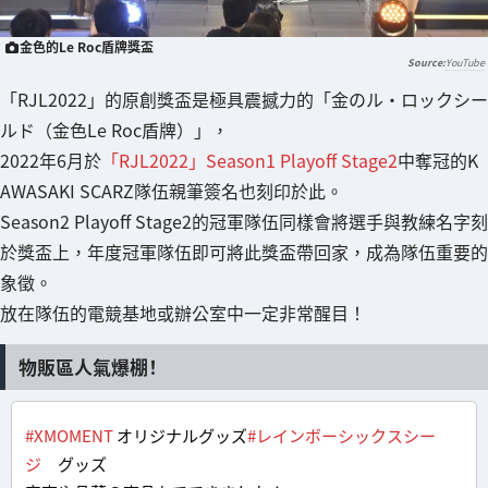
金色的Le Roc盾牌獎盃
YouTube
「RJL2022」的原創獎盃是極具震撼力的「金のル・ロックシー
ルド（金色Le Roc盾牌）」，
2022年6月於
「RJL2022」Season1 Playoff Stage2
中奪冠的K
AWASAKI SCARZ隊伍親筆簽名也刻印於此。
Season2 Playoff Stage2的冠軍隊伍同樣會將選手與教練名字刻
於獎盃上，年度冠軍隊伍即可將此獎盃帶回家，成為隊伍重要的
象徵。
放在隊伍的電競基地或辦公室中一定非常醒目！
物販區人氣爆棚！
#XMOMENT
オリジナルグッズ
#レインボーシックスシー
ジ
グッズ