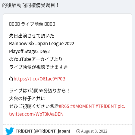
的後續動向同樣備受矚目！
❤️‍🔥❤️‍🔥 ライブ映像 ❤️‍🔥❤️‍🔥
先日出演させて頂いた
Rainbow Six Japan League 2022
Playoff Stage2 Day2
のYouTubeアーカイブより
ライブ映像が視聴できます🎉
📺
https://t.co/O61ac9YP0B
ライブは7時間55分辺りから！
大会の様子と共に
ぜひご視聴ください🤩💭
#R6S
#XMOMENT
#TRiDENT
pic.
twitter.com/WpT3kAaDEN
— TRiDENT (@TRiDENT_japan)
August 3, 2022