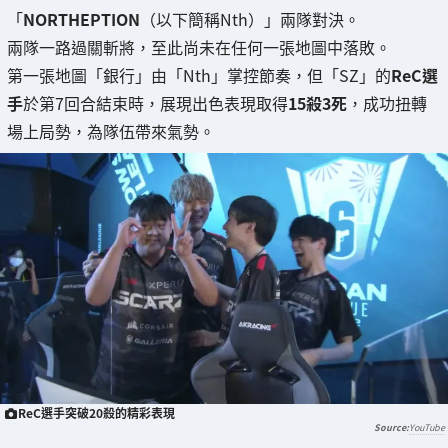
「
NORTHEPTION
（以下簡稱Nth）」兩隊對決。
兩隊一路過關斬將，至此尚未在任何一張地圖中落敗。
第一張地圖「銀行」由「Nth」掌控節奏，但「SZ」的
ReC選
手
於第7回合結束時，展現出色表現取得
15殺3死
，成功扭轉
場上局勢，為隊伍帶來氣勢。
ReC選手突破20殺的精彩表現
YouTube