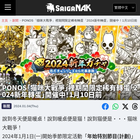
繁體中文
主頁
新聞
PONOS「猫咪大戰爭」裡期間限定稀有轉蛋「2024新年轉蛋」開催中！1月10日前
>
>
PONOS「猫咪大戰爭」裡期間限定稀有轉蛋「2
024新年轉蛋」開催中！1月10日前
新聞
2024.01.04(Thu)
說到冬天便是暖桌！說到暖桌便是猫！說到猫便是・・・猫咪
大戰爭！
2024年1月1日(一)開始季節限定活動「
年始特別節目(計劃)
」