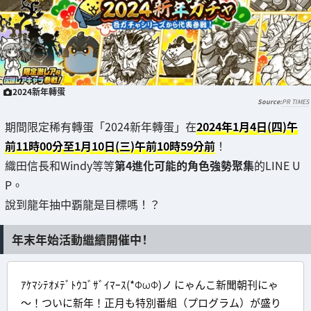
2024新年轉蛋
PR TIMES
期間限定稀有轉蛋「2024新年轉蛋」在
2024年1月4日(四)午
前11時00分至1月10日(三)午前10時59分前
！
織田信長和Windy等等
第4進化可能的角色強勢聚集
的LINE U
P。
說到龍年抽中覇龍是目標嗎！？
年末年始活動繼續開催中！
ｱｹﾏｼﾃｵﾒﾃﾞﾄｳｺﾞｻﾞｲﾏｰｽ(*ΦωΦ)ノ にゃんこ新聞朝刊にゃ
～！ついに新年！正月も特別番組（プログラム）が盛り