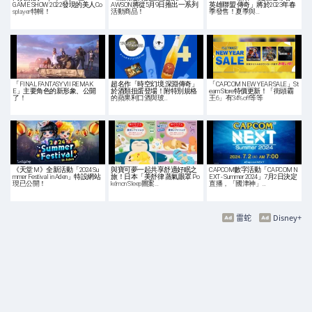
GAME SHOW 2022發現的美人Co
AWSON將從5月9日推出一系列
英雄聯盟 傳奇」將於2023年春
splayer特輯！
活動商品！
季發售！夏季與…
「FINAL FANTASY VII REMAK
超名作「時空幻境 深淵傳奇」
「CAPCOM NEW YEAR SALE」St
E」主要角色的新形象、公開
於酒類扭蛋登場！附特別規格
eam Store特價更新！「街頭霸
了！
的蘋果利口酒與玻…
王6」有34%off等等
《天堂 M》全新活動「2024 Su
與寶可夢一起共享舒適好眠之
CAPCOM數字活動「CAPCOM N
mmer Festival in Aden」特設網站
旅！日本「美舒律 蒸氣眼罩 Po
EXT - Summer 2024」7月2日決定
現已公開！
kémon Sleep圖案…
直播，「國津神」…
雷蛇
Disney+