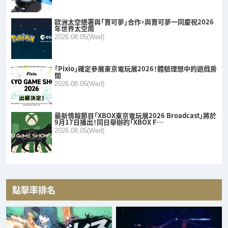
歐洲太空總署與「寶可夢」合作。與寶可夢一同慶祝2026
年世界太空周
2026.08.05(Wed)
「Pixio」確定參展東京電玩展2026！體驗理想中的遊戲房
間
2026.08.05(Wed)
最新情報節目「XBOX東京電玩展2026 Broadcast」將於
9月17日播出！同日舉辦的「XBOX F…
2026.08.05(Wed)
點擊率排名