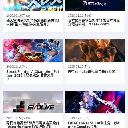
2020.01.16(Thu)
2020.01.21(Tue)
任天堂明星大亂鬥特別版的新角色！
日本最大電信公司NTT東日本將設
來自「聖火降魔錄-風花雪月」…
立電競公司—NTTe-Sports
2019.11.18(Mon)
2020.03.19(Thu)
Street Fighter V: Champion Edi
FF7 remake電視廣告先行公開！
tion 2020年發表決定 收錄大量
D…
2019.11.24(Sun)
2019.12.20(Fri)
配備專業舞台！神戶市灘區電競設施
FINAL FANTASY XIII女主角Light
「esports stage EVOLVE(進化…
ning Cosplay特集