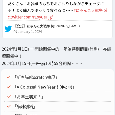
だくさん！お雑煮のもちをおかわりしながらチェックに
ゃ！よく噛んでゆっくり食べるにゃ～
#にゃんこ大戦争
pi
c.twitter.com/rLoyCeHjgf
— 【公式】にゃんこ大戦争 (@PONOS_GAME)
January 1, 2024
2024年1月1日(一)開始開催中的「年始特別節目(計劃)」亦繼
續開催中！
2024年1月15日(一)午前10時59分期間・・・
「新春猫咪scratch抽籤」
「A Colossal New Year！(ΦωΦ)」
「お年玉襲来！」
「猫咪別塔」