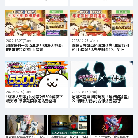
2022.12.27(Tue)
2023.12.27(Wed)
和貓咪們一起過年吧！「貓咪大戰爭」
貓咪大戰爭季節限期活動「年底特別
的「年末特別節目」開始！
節目」開始！活動舉辦至12月31日
2020.09.15(Tue)
2022.10.13(Thu)
「貓咪大戰爭」系列累計5500萬次下
這可不是無聊的玩笑！「境界觸發者」
載突破！多數期間限定活動登場！
×「貓咪大戰爭」合作活動開跑！
高質素的Cosplayer們！在TOKYO
《薩爾達傳說王國之淚》日本L
Riot Games新作「魔法追尋者：