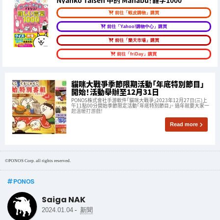
Nyanko Taisen 中的 Manabu！難字1000
前往「蝦皮購物」購買
前往「Yahoo!購物中心」購買
前往「樂天市場」購買
前往「friDay」購買
貓咪大戰爭季節限期活動「年底特別節目」
開始！活動舉辦至12月31日
PONOS株式會社手游軟件「貓咪大戰爭」2023年12月27日(三)上
午11點00分開始季節限定活動「年底特別節目」。 過年就要大家一
起溫暖打游戲！
Read more
©PONOS Corp. all rights reserved.
PONOS
Saiga NAK
-
2024.01.04
新聞