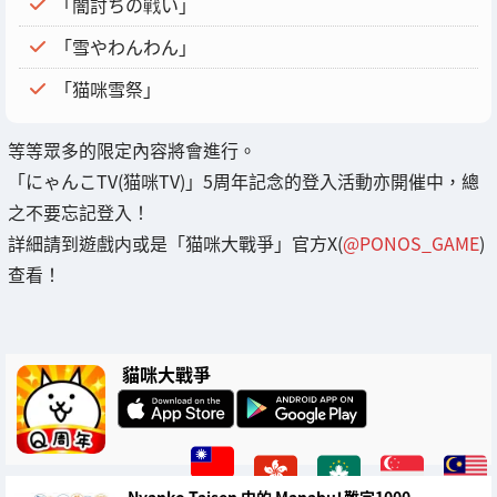
「闇討ちの戦い」
「雪やわんわん」
「猫咪雪祭」
等等眾多的限定內容將會進行。
「にゃんこTV(猫咪TV)」5周年記念的登入活動亦開催中，總
之不要忘記登入！
詳細請到遊戲内或是「猫咪大戰爭」官方X(
@PONOS_GAME
)
查看！
貓咪大戰爭