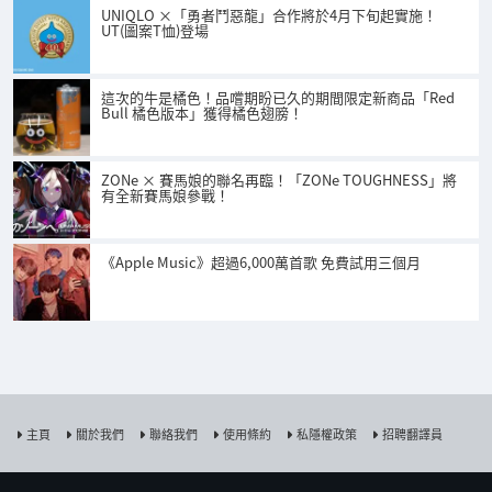
UNIQLO ×「勇者鬥惡龍」合作將於4月下旬起實施！
UT(圖案T恤)登場
這次的牛是橘色！品嚐期盼已久的期間限定新商品「Red
Bull 橘色版本」獲得橘色翅膀！
ZONe × 賽馬娘的聯名再臨！「ZONe TOUGHNESS」將
有全新賽馬娘參戰！
《Apple Music》超過6,000萬首歌 免費試用三個月
主頁
關於我們
聯絡我們
使用條約
私隱權政策
招聘翻譯員