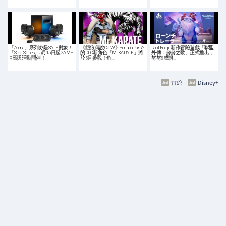
「Arena」系列亦是SALE對象！
《餓狼傳說CotW》Season Pass 2
Riot Forge新作冒險遊戲「聯盟
「SteelSeries」5月15日起GAME
的DLC新角色「Mr.KARATE」將
外傳：努努之歌」正式推出，
R應援活動開催！
於5月參戰！角…
努努&威朗…
雷蛇
Disney+