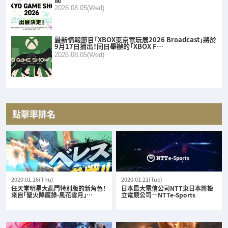
2026.08.05(Wed)
最新情報節目「XBOX東京電玩展2026 Broadcast」將於
9月17日播出！同日舉辦的「XBOX F…
2026.08.05(Wed)
點擊率排名
2020.01.16(Thu)
2020.01.21(Tue)
任天堂明星大亂鬥特別版的新角色！
日本最大電信公司NTT東日本將設
來自「聖火降魔錄-風花雪月」…
立電競公司—NTTe-Sports