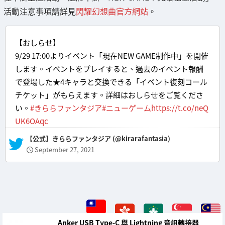
活動注意事項請詳見
閃耀幻想曲官方網站
。
【おしらせ】
9/29 17:00よりイベント「現在NEW GAME制作中」を開催
します。イベントをプレイすると、過去のイベント報酬
で登場した★4キャラと交換できる「イベント復刻コール
チケット」がもらえます。詳細はおしらせをご覧くださ
い。
#きららファンタジア
#ニューゲーム
https://t.co/neQ
UK6OAqc
— 【公式】きららファンタジア (@kirarafantasia)
September 27, 2021
Anker USB Type-C 與 Lightning 音訊轉接器