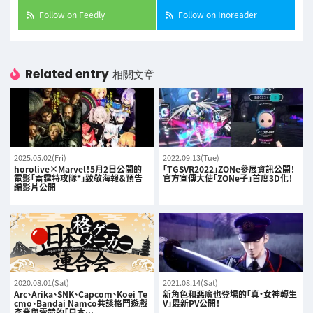
Follow on Feedly
Follow on Inoreader
Related entry
相關文章
2025.05.02(Fri)
2022.09.13(Tue)
horolive×Marvel！5月2日公開的
「TGSVR2022」ZONe參展資訊公開！
電影「雷霆特攻隊*」致敬海報＆預告
官方宣傳大使「ZONe子」首度3D化！
編影片公開
2020.08.01(Sat)
2021.08.14(Sat)
Arc、Arika、SNK、Capcom、Koei Te
新角色和惡魔也登場的「真・女神轉生
cmo、Bandai Namco共談格鬥遊戲
V」最新PV公開！
產業與電競的「日本…