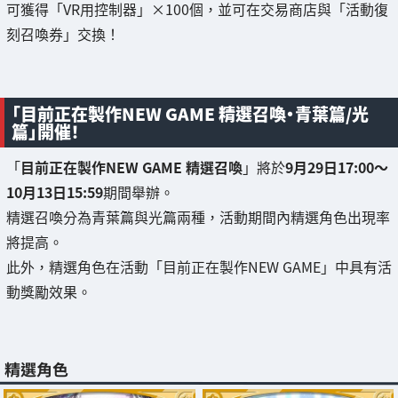
可獲得「VR用控制器」×100個，並可在交易商店與「活動復
刻召喚券」交換！
「目前正在製作NEW GAME 精選召喚・青葉篇/光
篇」開催！
「
目前正在製作NEW GAME 精選召喚
」將於
9月29日17:00～
10月13日15:59
期間舉辦。
精選召喚分為青葉篇與光篇兩種，活動期間內精選角色出現率
將提高。
此外，精選角色在活動「目前正在製作NEW GAME」中具有活
動獎勵效果。
精選角色