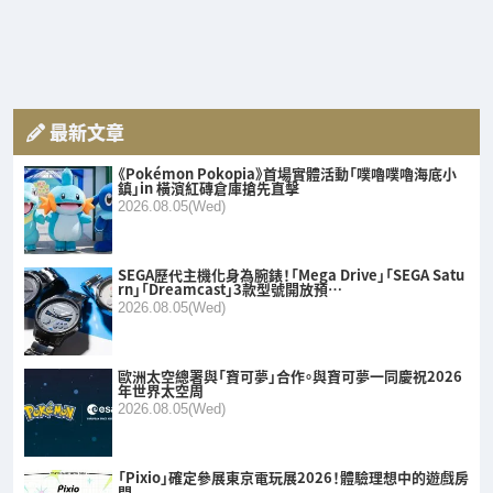
最新文章
《Pokémon Pokopia》首場實體活動「噗嚕噗嚕海底小
鎮」in 橫濱紅磚倉庫搶先直擊
2026.08.05(Wed)
SEGA歷代主機化身為腕錶！「Mega Drive」「SEGA Satu
rn」「Dreamcast」3款型號開放預…
2026.08.05(Wed)
歐洲太空總署與「寶可夢」合作。與寶可夢一同慶祝2026
年世界太空周
2026.08.05(Wed)
「Pixio」確定參展東京電玩展2026！體驗理想中的遊戲房
間