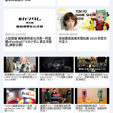
2020.10.22(Thu)
2019.06.28(Fri)
人氣聲優 梶裕貴和安元洋貴一同直
本田翼成為東京電玩展 2019 的官方
播eFootball！「#カジダム 第五次放
代言人
送」錄影公開！
高質素的Cosplayer們！在TOKYO
ASUS推出新款電競耳麥「ROG T
「人中之龍０ 誓約的場所 Direct
GAME SHOW 2022發現的美人Co
heta Electret」！5/31前購入隨貨
or's Cut」的新周邊上市！火柴盒
splayer特輯！
贈送「ROG T…
風便條紙…
TGS2023參展孟加拉 IT 企業「Ja
遊戲王×GU！印有庫里波與黑
評論與韓國便利商店「GS25」
pan Bangla Coders Ltd.」專訪！參
魔導士的產品與限定卡牌特典
聯名的「魷魚遊戲」能量飲料
展TGS202…
登場！
「오징어게임 에너…