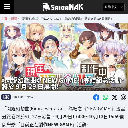
繁體中文
主頁
新聞
《閃耀幻想曲》「NEW GAME！」完結紀念活動，將於 9 月 29 日展開！
>
>
《閃耀幻想曲》「NEW GAME！」完結紀念活動，
將於 9 月 29 日展開！
新聞
2021.09.27(Mon)
「閃耀幻想曲(Kirara Fantasia)」為紀念《NEW GAME!》漫畫
最終卷將於9月27日發售，
9月29日17:00～10月13日15:59
期
間舉辦「
目前正在製作NEW GAME
」活動。