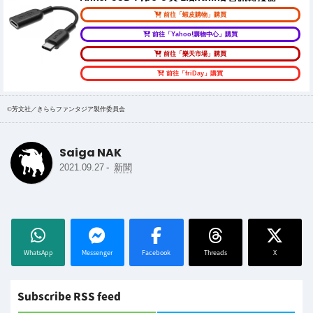
前往「蝦皮購物」購買
前往「Yahoo!購物中心」購買
前往「樂天市場」購買
前往「friDay」購買
©芳文社／きららファンタジア製作委員会
Saiga NAK
-
2021.09.27
新聞
WhatsApp
Messenger
Facebook
Threads
X
Subscribe RSS feed