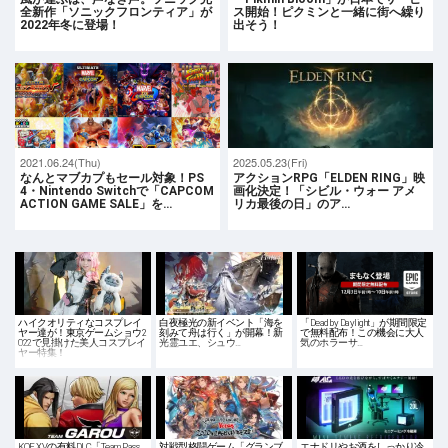
全新作「ソニックフロンティア」が
ス開始！ピクミンと一緒に街へ繰り
2022年冬に登場！
出そう！
2021.06.24(Thu)
2025.05.23(Fri)
なんとマブカプもセール対象！PS
アクションRPG「ELDEN RING」映
4・Nintendo Switchで「CAPCOM
画化決定！「シビル・ウォー アメ
ACTION GAME SALE」を…
リカ最後の日」のア…
ハイクオリティなコスプレイ
白夜極光の新イベント「海を
「Dead by Daylight」が期間限定
ヤー達が！東京ゲームショウ2
刻みて舟は行く」が開幕！新
で無料配布！この機会に大人
022で見掛けた美人コスプレイ
光霊ユエ、シュウ…
気のホラーサ…
ヤー特集！
KOF XVの有料DLC「Team Pass
対戦型格闘ゲーム「グランブ
エナドリやお酒をしっかり冷