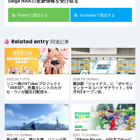
Saiga NAKの更新情報を受け取る
Feedlyで購読する
Inoreaderで購読する
Related entry
関連記事
2022.03.11(Fri)
2026.03.16(Mon)
ソニー発のVTuberプロジェクト
横浜駅「ジョイナス」に「ポケモン
「VERSEⁿ」所属タレントのカガ
センターヨコハマ サテライト」が4
セ・ウノが誕生日配信＆…
月9日オープン決…
2021.12.15(Wed)
2021.11.01(Mon)
風が運ぶは、声なき声。ソニック完
「Pikmin Bloom」が日本でサービ