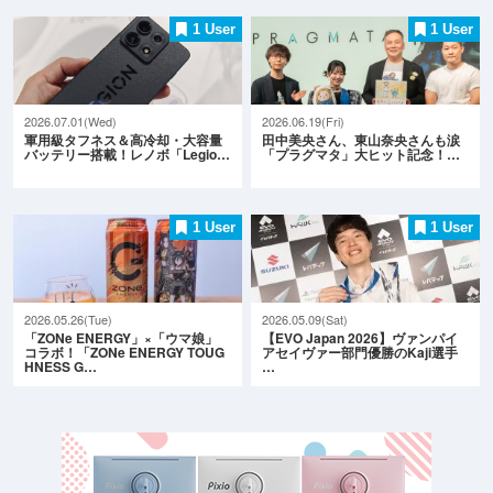
1 User
1 User
2026.07.01(Wed)
2026.06.19(Fri)
軍用級タフネス＆高冷却・大容量
田中美央さん、東山奈央さんも涙
バッテリー搭載！レノボ「Legio…
「プラグマタ」大ヒット記念！…
1 User
1 User
2026.05.26(Tue)
2026.05.09(Sat)
「ZONe ENERGY」×「ウマ娘」
【EVO Japan 2026】ヴァンパイ
コラボ！「ZONe ENERGY TOUG
アセイヴァー部門優勝のKaji選手
HNESS G…
…