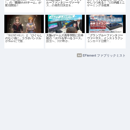
1」の「餓狼MotWチーム」が
ルーファンタジー ヴァーサ
やしつつ光る！「LED内蔵ミニ
配信開始！
ス」の発売日決定＆…
ゲーミング冷蔵庫…
「SILENT HILL f」と「ひぐらし
大阪eゲームズ高等学院に日本
「グランブルーファンタジー
のなく頃に」コラボバンドル
初の「UEFNを学べるコース」
ヴァーサス」インストラクシ
がSteamにて販…
設立へ、2025年か…
ョンカード公開！…
EFlement ファブリックミスト