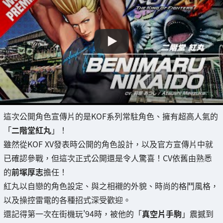
這次公開角色宣傳片的是KOF系列常駐角色、擁有超高人氣的
「
二階堂紅丸
」！
雖然從KOF XV發表時公開的角色設計，以及官方宣傳片中就
已確認參戰，但這次正式公開還是令人驚喜！CV依舊由熟悉
的
前塚厚志
擔任！
紅丸以自戀的角色設定、與之相襯的外貌、時尚的格鬥風格，
以及操控雷電的各種招式深受歡迎。
還記得第一次在街機玩'94時，被他的「
真空片手駒
」震撼到