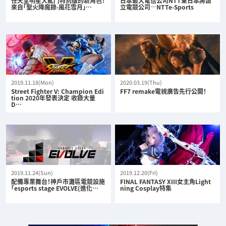
任天堂明星大亂鬥特別版的新角色！
日本最大電信公司NTT東日本將設
來自「聖火降魔錄-風花雪月」…
立電競公司—NTTe-Sports
2019.11.18(Mon)
2020.03.19(Thu)
Street Fighter V: Champion Edi
FF7 remake電視廣告先行公開！
tion 2020年發表決定 收錄大量
D…
2019.11.24(Sun)
2019.12.20(Fri)
配備專業舞台！神戶市灘區電競設施
FINAL FANTASY XIII女主角Light
「esports stage EVOLVE(進化…
ning Cosplay特集