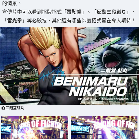
的情景。
宣傳片中可以看到招牌招式「
雷靭拳
」、「
反動三段蹴り
」、
「
雷光拳
」等必殺技，其他還有哪些帥氣招式實在令人期待！
二階堂紅丸