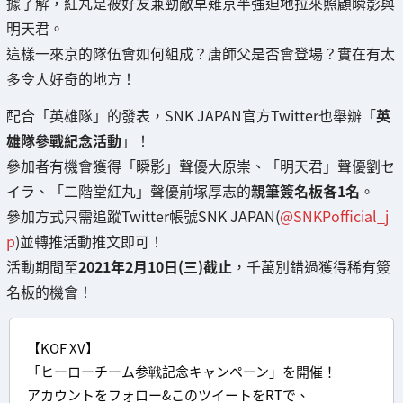
據了解，紅丸是被好友兼勁敵草薙京半強迫地拉來照顧瞬影與
明天君。
這樣一來京的隊伍會如何組成？唐師父是否會登場？實在有太
多令人好奇的地方！
配合「英雄隊」的發表，SNK JAPAN官方Twitter也舉辦「
英
雄隊參戰紀念活動
」！
參加者有機會獲得「瞬影」聲優大原崇、「明天君」聲優劉セ
イラ、「二階堂紅丸」聲優前塚厚志的
親筆簽名板各1名
。
參加方式只需追蹤Twitter帳號SNK JAPAN(
@SNKPofficial_j
p
)並轉推活動推文即可！
活動期間至
2021年2月10日(三)截止
，千萬別錯過獲得稀有簽
名板的機會！
【KOF XV】
「ヒーローチーム参戦記念キャンペーン」を開催！
アカウントをフォロー&このツイートをRTで、