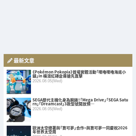
最新文章
《Pokémon Pokopia》首場實體活動「噗嚕噗嚕海底小
鎮」in 橫濱紅磚倉庫搶先直擊
2026.08.05(Wed)
SEGA歷代主機化身為腕錶！「Mega Drive」「SEGA Satu
rn」「Dreamcast」3款型號開放預…
2026.08.05(Wed)
歐洲太空總署與「寶可夢」合作。與寶可夢一同慶祝2026
年世界太空周