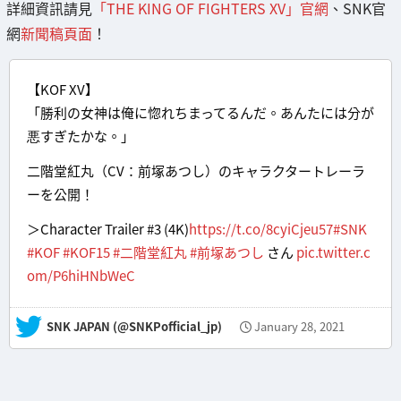
詳細資訊請見
「THE KING OF FIGHTERS XV」官網
、SNK官
網
新聞稿頁面
！
【KOF XV】
「勝利の女神は俺に惚れちまってるんだ。あんたには分が
悪すぎたかな。」
二階堂紅丸（CV：前塚あつし）のキャラクタートレーラ
ーを公開！
＞Character Trailer #3 (4K)
https://t.co/8cyiCjeu57
#SNK
#KOF
#KOF15
#二階堂紅丸
#前塚あつし
さん
pic.twitter.c
om/P6hiHNbWeC
— SNK JAPAN (@SNKPofficial_jp)
January 28, 2021