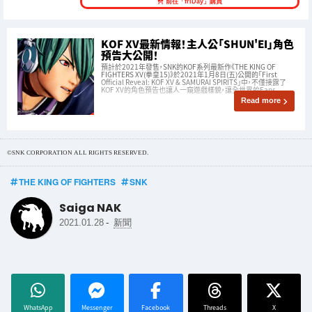
前往「friDay」購買
KOF XV最新情報！主人公「SHUN'EI」角色
預告大公開！
預計於2021年發售，SNK的KOF系列最新作《THE KING OF
FIGHTERS XV(拳皇15)》於2021年1月8日(五)公開的「First
Official Reveal: KOF XV & SAMURAI SPIRITS」中，不僅接露了
KOF XV的角色預告也讓人一窺遊戲樣貌，讓全世界的Fans
Read more
©SNK CORPORATION ALL RIGHTS RESERVED.
THE KING OF FIGHTERS
SNK
Saiga NAK
-
2021.01.28
新聞
WhatsApp
Messenger
Facebook
Threads
X