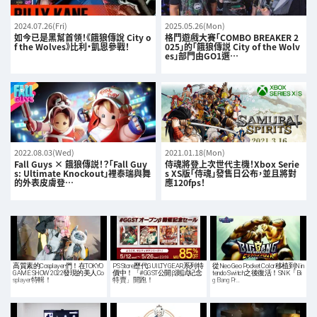
2024.07.26(Fri)
2025.05.26(Mon)
如今已是黑幫首領！《餓狼傳說 City o
格鬥遊戲大賽「COMBO BREAKER 2
f the Wolves》比利·凱恩參戰！
025」的「餓狼傳説 City of the Wolv
es」部門由GO1選…
2022.08.03(Wed)
2021.01.18(Mon)
Fall Guys × 餓狼傳説！？「Fall Guy
侍魂將登上次世代主機！Xbox Serie
s: Ultimate Knockout」裡泰瑞與舞
s XS版「侍魂」發售日公布，並且將對
的外表皮膚登…
應120fps！
高質素的Cosplayer們！在TOKYO
PS Store歷代GUILTY GEAR系列特
從Neo Geo Pocket Color移植到Nin
GAME SHOW 2022發現的美人Co
價中！「#GGST公開β測試紀念
tendo Switch之後復活！SNK「Bi
splayer特輯！
特賣」開跑！
g Bang Pr…