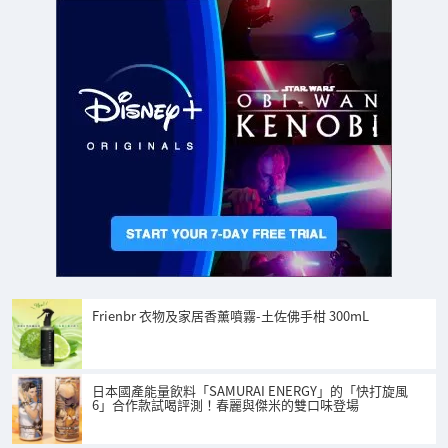
Frienbr 衣物及家居香薰噴霧-土佐佛手柑 300mL
日本國產能量飲料「SAMURAI ENERGY」的「快打旋風
6」合作款試喝評測！春麗與傑米的雙口味登場