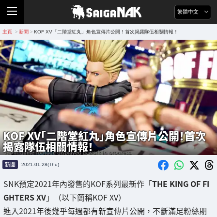
繁體中文
主頁
新聞
KOF XV「二階堂紅丸」角色宣傳片公開！首次揭露隊伍相關情報！
>
>
KOF XV「二階堂紅丸」角色宣傳片公開！首次
揭露隊伍相關情報！
新聞
2021.01.28(Thu)
SNK預定2021年內發售的KOF系列最新作「
THE KING OF FI
GHTERS XV
」（以下簡稱KOF XV）
進入2021年後幾乎每週都有新宣傳片公開，不斷滿足粉絲期