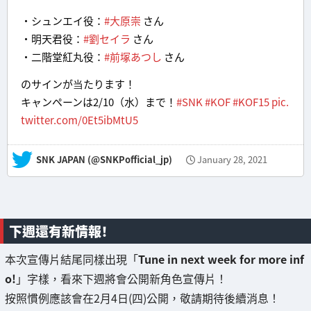
・シュンエイ役：
#大原崇
さん
・明天君役：
#劉セイラ
さん
・二階堂紅丸役：
#前塚あつし
さん
のサインが当たります！
キャンペーンは2/10（水）まで！
#SNK
#KOF
#KOF15
pic.
twitter.com/0Et5ibMtU5
— SNK JAPAN (@SNKPofficial_jp)
January 28, 2021
下週還有新情報！
本次宣傳片結尾同樣出現「
Tune in next week for more inf
o!
」字樣，看來下週將會公開新角色宣傳片！
按照慣例應該會在2月4日(四)公開，敬請期待後續消息！