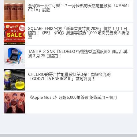
全球第一養生可樂！？一身怪點的天然能量飲料「UMAMI
COLA」試飲
SQUARE ENIX 官方「新春首賣特賣 2026」將於 1 月 1 日
開跑！《FF》《DQ》周邊等超過 1,000 項商品最高 5 折優
惠
TANITA × SNK《NEOGEO 街機造型溫濕度計》商品化募
資 3 月 25 日開跑！
CHEERIO的哥吉拉能量飲料第3彈！閃耀金光的
「GODZILLA ENERGY III」試喝評測！
《Apple Music》超過6,000萬首歌 免費試用三個月