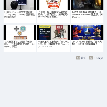
日本Riot Games學生實習計畫
「原神」與日本最有活力的商
藍色通風孔與星星刻印！「Xbo
「LeagueU」，2020年度實習生
店街「大須商店街」將舉行聯
x Series X Halo Infinite 限定版」將
的獨家訪談！
名合作活動！將會…
於2021…
在地應該不少人想玩「老游
一般人也可以參加的「eo×CYCL
CPT Online 2021開幕戰「日本大
戲」！二手游戲販賣網站「Ret
OPS」第一回電競大會「Apex Le
賽1」LIVE播出詳情發表！
oge Ya」開店！
gends CYCLOPS …
雷蛇
Disney+