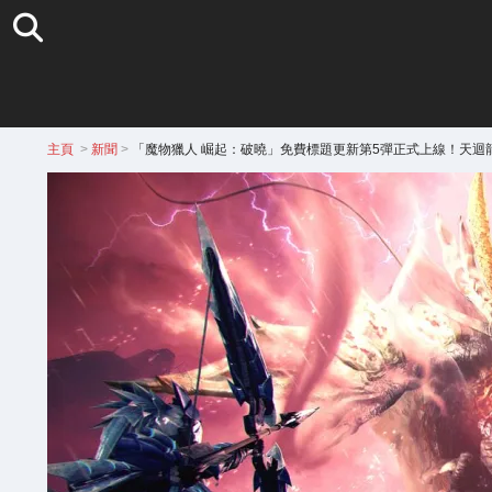
主頁
>
新聞
>
「魔物獵人 崛起：破曉」免費標題更新第5彈正式上線！天迴