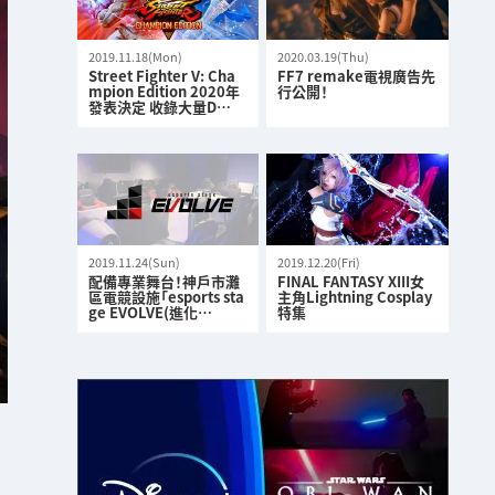
2019.11.18(Mon)
2020.03.19(Thu)
Street Fighter V: Cha
FF7 remake電視廣告先
mpion Edition 2020年
行公開！
發表決定 收錄大量D…
2019.11.24(Sun)
2019.12.20(Fri)
配備專業舞台！神戶市灘
FINAL FANTASY XIII女
區電競設施「esports sta
主角Lightning Cosplay
ge EVOLVE(進化…
特集