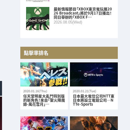
最新情報節目「XBOX東京電玩展20
26 Broadcast」將於9月17日播出！
同日舉辦的「XBOX F…
2026.08.05(Wed)
點擊率排名
2020.01.16(Thu)
2020.01.21(Tue)
任天堂明星大亂鬥特別版
日本最大電信公司NTT東
的新角色！來自「聖火降魔
日本將設立電競公司—N
錄-風花雪月」…
TTe-Sports