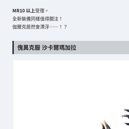
MR10 以上
受理。
全新裝備同樣值得關注！
伽爾克居然會漂浮……！？
傀異克服 沙卡爾瑪加拉