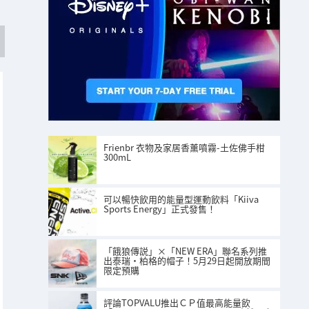
Frienbr 衣物及家居香薰噴霧-土佐佛手柑
300mL
可以暢快飲用的能量型運動飲料「Kiiva
Sports Energy」正式發售！
「餓狼傳説」×「NEW ERA」聯名系列推
出泰瑞·柏格的帽子！5月29日起開放期間
限定預購
評論TOPVALU推出ＣＰ值最高能量飲