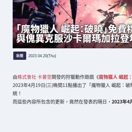
「魔物獵人 崛起：破曉」免
與傀異克服沙卡爾瑪加拉登
新聞
2023.04.20(Thu)
由
株式會社 卡普空
開發的狩獵動作遊戲《
魔物獵人 崛起
2023年4月19日(三)晚間11點播出了「魔物獵人 崛起：破
統！
而這些內容所包含的更新，竟然在發表的隔日，
2023年4