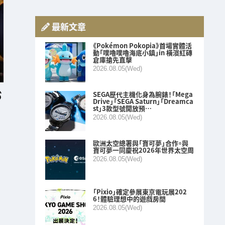
最新文章
《Pokémon Pokopia》首場實體活
動「噗嚕噗嚕海底小鎮」in 橫濱紅磚
倉庫搶先直擊
2026.08.05(Wed)
SEGA歷代主機化身為腕錶！「Mega
Drive」「SEGA Saturn」「Dreamca
st」3款型號開放預…
2026.08.05(Wed)
歐洲太空總署與「寶可夢」合作。與
寶可夢一同慶祝2026年世界太空周
2026.08.05(Wed)
「Pixio」確定參展東京電玩展202
6！體驗理想中的遊戲房間
2026.08.05(Wed)