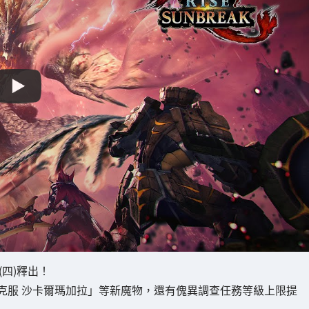
(四)釋出！
克服 沙卡爾瑪加拉」等新魔物，還有傀異調查任務等級上限提