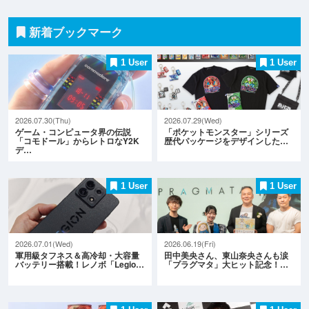
新着ブックマーク
1 User
1 User
2026.07.30(Thu)
2026.07.29(Wed)
ゲーム・コンピュータ界の伝説
「ポケットモンスター」シリーズ
「コモドール」からレトロなY2K
歴代パッケージをデザインした…
デ…
1 User
1 User
2026.07.01(Wed)
2026.06.19(Fri)
軍用級タフネス＆高冷却・大容量
田中美央さん、東山奈央さんも涙
バッテリー搭載！レノボ「Legio…
「プラグマタ」大ヒット記念！…