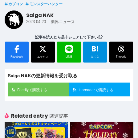
カプコン
モンスターハンター
Saiga NAK
-
2023.04.20
業界ニュース
記事を読んだら是非シェアして下さい
B!
Facebook
エックス
LINE
はてな
Threads
Saiga NAKの更新情報を受け取る
Feedlyで購読する
Inoreaderで購読する
Related entry
関連記事