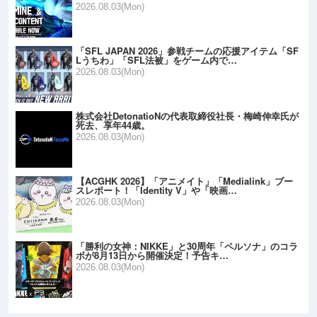
2026.08.03(Mon)
「SFL JAPAN 2026」参戦チームの応援アイテム「SF
Lうちわ」「SFL法被」をゲーム内で…
2026.08.03(Mon)
株式会社DetonatioNの代表取締役社長・梅崎伸幸氏が
死去、享年44歳。
2026.08.03(Mon)
【ACGHK 2026】「アニメイト」「Medialink」ブー
スレポート！「Identity V」や「映画…
2026.08.03(Mon)
「勝利の女神：NIKKE」と30周年「ペルソナ」のコラ
ボが8月13日から開催決定！予告キ…
2026.08.03(Mon)