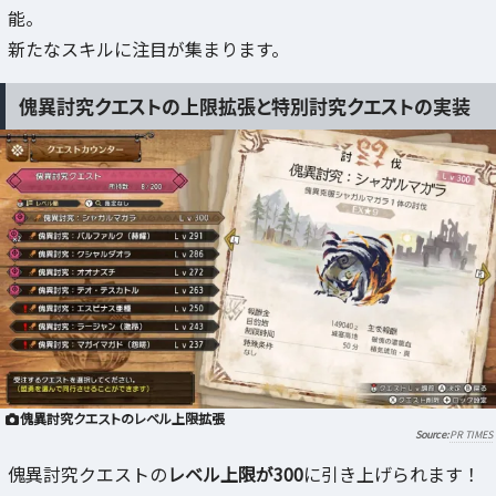
能。
新たなスキルに注目が集まります。
傀異討究クエストの上限拡張と特別討究クエストの実装
傀異討究クエストのレベル上限拡張
PR TIMES
傀異討究クエストの
レベル上限が300
に引き上げられます！