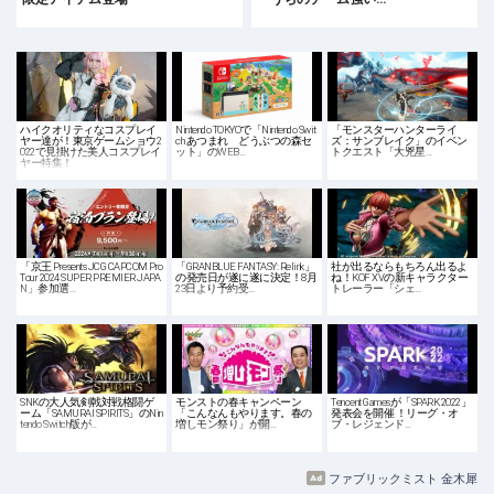
ハイクオリティなコスプレイ
Nintendo TOKYOで「Nintendo Swit
「モンスターハンターライ
ヤー達が！東京ゲームショウ2
ch あつまれ どうぶつの森セ
ズ：サンブレイク」のイベン
022で見掛けた美人コスプレイ
ット」のWEB…
トクエスト「大兇星…
ヤー特集！
「京王 Presents JCG CAPCOM Pro
「GRANBLUE FANTASY: Relink」
社が出るならもちろん出るよ
Tour 2024 SUPER PREMIER JAPA
の発売日が遂に遂に決定！8月
ね！KOF XVの新キャラクター
N」参加選…
23日より予約受…
トレーラー「シェ…
SNKの大人気剣戟対戦格闘ゲ
モンストの春キャンペーン
Tencent Gamesが「SPARK 2022」
ーム「SAMURAI SPIRITS」のNin
「こんなんもやります。春の
発表会を開催 ！リーグ・オ
tendo Switch版が…
増しモン祭り」が開…
ブ・レジェンド…
ファブリックミスト 金木犀