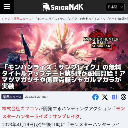
日本語
トップ
業界ニュース
「モンハンライズ：サンブレイク」の無料タイトルアップデート第5弾が
>
>
「モンハンライズ：サンブレイク」の無料
タイトルアップデート第5弾が配信開始！ア
マツマガツチや傀異克服シャガルマガラが
実装
B!
業界ニュース
2023.04.20(Thu)
株式会社カプコン
が開発するハンティングアクション「
モン
スターハンターライズ：サンブレイク
」
2023年4月19日(水)午後11時に「モンスターハンターライ