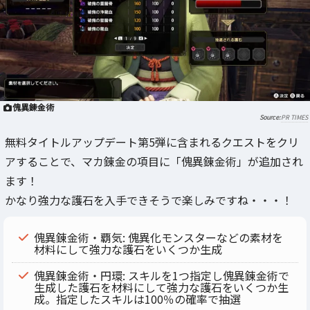
傀異錬金術
PR TIMES
無料タイトルアップデート第5弾に含まれるクエストをクリ
アすることで、マカ錬金の項目に「傀異錬金術」が追加され
ます！
かなり強力な護石を入手できそうで楽しみですね・・・！
傀異錬金術・覇気: 傀異化モンスターなどの素材を
材料にして強力な護石をいくつか生成
傀異錬金術・円環: スキルを1つ指定し傀異錬金術で
生成した護石を材料にして強力な護石をいくつか生
成。指定したスキルは100％の確率で抽選