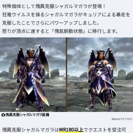
特殊個体として傀異克服シャガルマガラが登場！
狂竜ウイルスを操るシャガルマガラがキュリアによる暴走を
克服したことでさらにパワーアップしました。
怒りが頂点に達すると「傀氣脈動状態」に移行します。
傀異克服シャガルマガラ装備
PR TIMES
傀異克服シャガルマガラは
MR180以上
でクエストを受注可