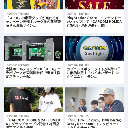
2025.04.27(Sun)
2022.01.13(Thu)
「スト6」の豪華グッズが当たるキ
PlayStation Store、ニンテンドー
ャンペーン開催！ルーク役の前野智
eショップにて「CAPCOM HOLIDA
昭さん直筆サイン…
Y SALE -JANUARY-」開…
2026.02.18(Wed)
2025.06.19(Thu)
太陽ホールディングス×「スト6」コ
カプコンスポットライトが6月27日
ラボブースが両国国技館で出展！限
に配信決定！「バイオハザード レ
定ステッカー配…
クイエム」「モン…
2022.10.09(Sun)
2025.07.29(Tue)
「CAPCOM STORE＆CAFE UMED
「SFL: Pro-JP 2025」Division Sの
A」グランドオープン記念！梅田店
Crazy Raccoonにインタビュー！
限定アイテム登場
「うちのチーム強い…