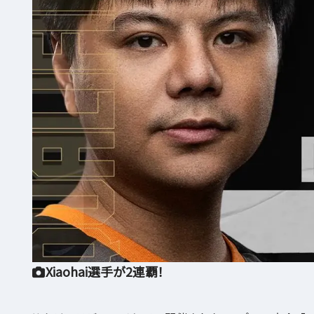
Xiaohai選手が2連覇！