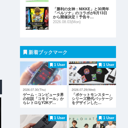
「勝利の女神：NIKKE」と30周年
「ペルソナ」のコラボが8月13日
から開催決定！予告キ…
2026.08.03(Mon)
新着ブックマーク
1 User
1 User
2026.07.30(Thu)
2026.07.29(Wed)
ゲーム・コンピュータ界
「ポケットモンスター」
の伝説「コモドール」か
シリーズ歴代パッケージ
らレトロなY2Kデ…
をデザインした…
1 User
1 User