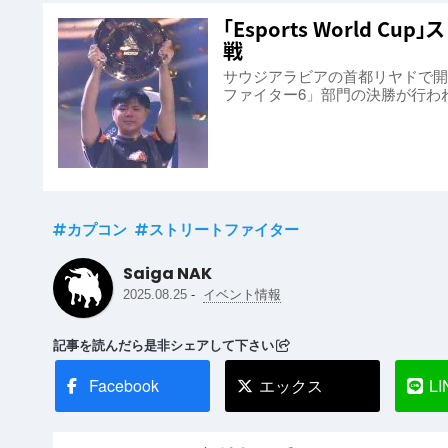
「Esports World C
戦
サウジアラビアの首都リヤドで開催中
ファイター6」部門の決勝が行われ
カプコン
ストリートファイター
Saiga NAK
-
2025.08.25
イベント情報
記事を読んだら是非シェアして下さい
Facebook
エックス
LI