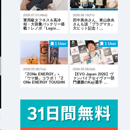
2026.07.01(Wed)
2026.06.19(Fri)
軍用級タフネス＆高冷
田中美央さん、東山奈央
却・大容量バッテリー搭
さんも涙「プラグマタ」
載！レノボ「Legio…
大ヒット記念！…
1 User
1 User
2026.05.26(Tue)
2026.05.09(Sat)
「ZONe ENERGY」×
【EVO Japan 2026】ヴ
「ウマ娘」コラボ！「Z
ァンパイアセイヴァー部
ONe ENERGY TOUGHN
門優勝のKaji選手 …
ESS G…
S