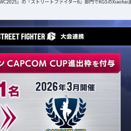
025」の「ストリートファイター6」部門でKGSのXiaohai