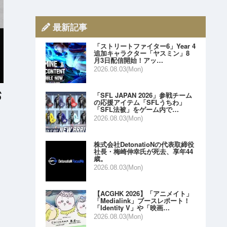
最新記事
「ストリートファイター6」Year 4
追加キャラクター「ヤスミン」8
月3日配信開始！アッ…
2026.08.03(Mon)
「SFL JAPAN 2026」参戦チーム
の応援アイテム「SFLうちわ」
「SFL法被」をゲーム内で…
2026.08.03(Mon)
株式会社DetonatioNの代表取締役
社長・梅崎伸幸氏が死去、享年44
歳。
2026.08.03(Mon)
【ACGHK 2026】「アニメイト」
「Medialink」ブースレポート！
「Identity V」や「映画…
2026.08.03(Mon)