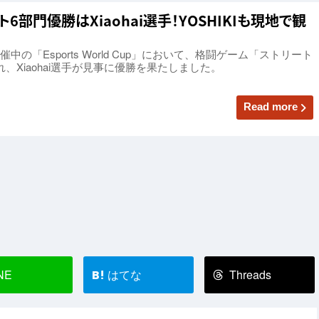
up」スト6部門優勝はXiaohai選手！YOSHIKIも現地で観
の「Esports World Cup」において、格闘ゲーム「ストリート
、Xiaohai選手が見事に優勝を果たしました。
Read more
NE
はてな
Threads
B!