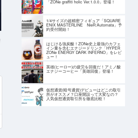
「ZONe graffiti holic Ver.1.0.0」登場！
1/4サイズの超精密フィギュア「SQUARE
ENIX MASTERLINE NieR:Automata」予
約受付開始！
S
はじける強炭酸！ZONe史上最強のカフェ
イン量を含むエナジードリンク「HYPER
ZONe ENERGY DARK INFERNO」をレビ
ュー！
英雄(ヒーロー)の疲労を回復だ！アミノ酸
エナジーコーヒー「英雄回復」登場！
仮想通貨(暗号通貨)デビューはどこの取引
所がオススメ？口座開設って大変なの？
人気仮想通貨取引所を徹底比較！