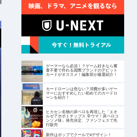
選
ゲーマーなら必須！？ゲーム好きなら審
査不要で作れる国際ブランドのデビット
カードがオススメ！編集部が厳選紹介！
カードローンは危ない？消費が多いゲー
マーにおすすめしたい初めてのカードロ
ーンを紹介！
ヒカセン名物の床ペロを再現した「エオ
ルゼアポポトチップス 辛ウマ！床ペロコ
ンソメ味」発売決定、ファンフェスで先
行販売
新作はポップでクールで4デザイン！