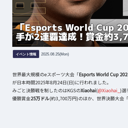
「Esports World Cup
手が2連覇達成！賞金約3,7
イベント情報
2025.08.25(Mon)
世界最大規模のeスポーツ大会「
Esports World Cup 202
が日本時間2025年8月24日(日)に行われました。
みごと決勝戦を制したのはKGSの
Xiaohai
(
@Xiaohai_
)選
優勝賞金
25万ドル
(約3,700万円)のほか、世界決勝大会「