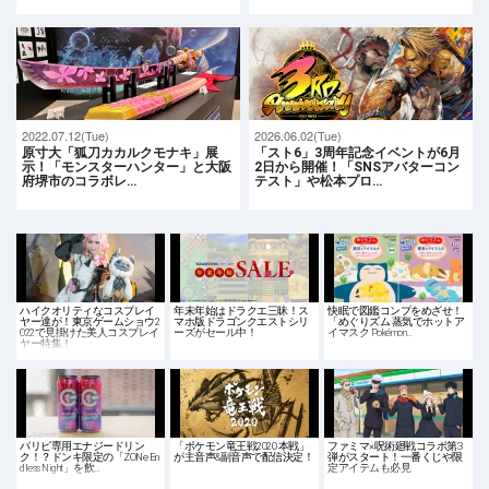
2022.07.12(Tue)
2026.06.02(Tue)
原寸大「狐刀カカルクモナキ」展
「スト6」3周年記念イベントが6月
示！「モンスターハンター」と大阪
2日から開催！「SNSアバターコン
府堺市のコラボレ…
テスト」や松本プロ…
ハイクオリティなコスプレイ
年末年始はドラクエ三昧！ス
快眠で図鑑コンプをめざせ！
ヤー達が！東京ゲームショウ2
マホ版ドラゴンクエストシリ
「めぐりズム 蒸気でホットア
022で見掛けた美人コスプレイ
ーズがセール中！
イマスク Pokémon…
ヤー特集！
パリピ専用エナジードリン
「ポケモン竜王戦2020 本戦」
ファミマ×呪術廻戦コラボ第3
ク！？ドンキ限定の「ZONe En
が主音声&副音声で配信決定！
弾がスタート！一番くじや限
dless Night」を飲…
定アイテムも必見