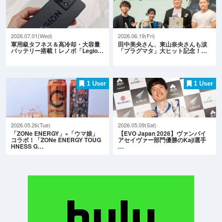
2026.07.01(Wed)
2026.06.19(Fri)
軍用級タフネス＆高冷却・大容量
田中美央さん、東山奈央さんも涙
バッテリー搭載！レノボ「Legio…
「プラグマタ」大ヒット記念！…
1 User
1 User
2026.05.26(Tue)
2026.05.09(Sat)
「ZONe ENERGY」×「ウマ娘」
【EVO Japan 2026】ヴァンパイ
コラボ！「ZONe ENERGY TOUG
アセイヴァー部門優勝のKaji選手
HNESS G…
…