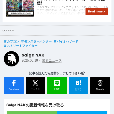
信！
「カプコン ファイティング コレクション2」のアコレードトレ
ーラー公開されました。「カプコン ファイティング コレクシ
Read more
ョン」「カプコン ファイティング コレクション2」のオリジナ
ルサウンドトラックの配信が開始。SpotifyやAmazon Musicな
ど各種音楽サイトから視聴可能です。
©CAPCOM
カプコン
モンスターハンター
バイオハザード
ストリートファイター
Saiga NAK
-
2025.06.19
業界ニュース
記事を読んだら是非シェアして下さい
B!
Facebook
エックス
LINE
はてな
Threads
Saiga NAKの更新情報を受け取る