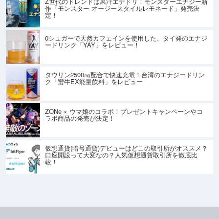
Z世代のトレンドは果汁エナドリ！モンスターエナジー新
作「モンスター オージースタイルレモネード」発売決
定！
0シュガーで天然カフェインを使用した、タイ発のエナジ
ードリンク「YAY」をレビュー！
タウリン2500㎎配合で快速充電！台湾のエナジードリン
ク「蠻牛EX能量飲料」をレビュー
ZONe × ウマ娘のコラボ！プレゼントキャンペーンやコ
ラボ商品の発売が決定！
仮想通貨(暗号通貨)デビューはどこの取引所がオススメ？
口座開設って大変なの？人気仮想通貨取引所を徹底比
較！