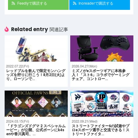
Feedlyで購読する
Inoreaderで購読する
Related entry
関連記事
2022.07.22(Fri)
2026.04.27(Mon)
レッドブルを飲んで限定モンハング
ミズノがeスポーツギアに本格参
ッズを狩りに⾏こう！8⽉2⽇(⽕)よ
入！「スト6」コラボでゲーミング
り、ローソンで…
チェア、コントロー…
2024.03.15(Fri)
2022.09.21(Wed)
「ドラゴンズドグマ 2 スペシャルム
ストリートファイター6の試遊やプ
ービー」が公開、公式ポーンにk4s
ロeスポーツ選手と交流できる！ス
enや香川真司、…
トリートファイタ…