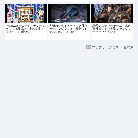
MCはニューヨーク、ナレーシ
人気のジョイスティック付き
恋愛ミステリーゲーム「未定
ョンには櫻坂46・小池美波！
ゲーミングマウスに最上位モ
事件簿」より大型ファンタジ
縦スクマンガ制作…
デルASUS「ROG Cha…
ーテーマイベント…
ファブリックミスト 金木犀