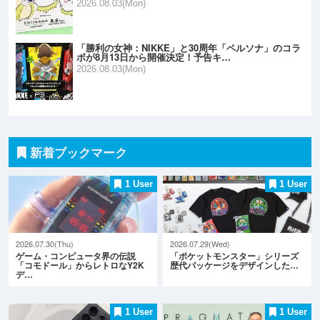
2026.08.03(Mon)
「勝利の女神：NIKKE」と30周年「ペルソナ」のコラ
ボが8月13日から開催決定！予告キ…
2026.08.03(Mon)
新着ブックマーク
1 User
1 User
2026.07.30(Thu)
2026.07.29(Wed)
ゲーム・コンピュータ界の伝説
「ポケットモンスター」シリーズ
「コモドール」からレトロなY2K
歴代パッケージをデザインした…
デ…
1 User
1 User