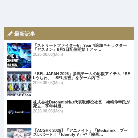
最新記事
「ストリートファイター6」Year 4追加キャラクター
「ヤスミン」8月3日配信開始！アッ…
2026.08.03(Mon)
「SFL JAPAN 2026」参戦チームの応援アイテム「SF
Lうちわ」「SFL法被」をゲーム内で…
2026.08.03(Mon)
株式会社DetonatioNの代表取締役社長・梅崎伸幸氏が
死去、享年44歳。
2026.08.03(Mon)
【ACGHK 2026】「アニメイト」「Medialink」ブー
スレポート！「Identity V」や「映画…