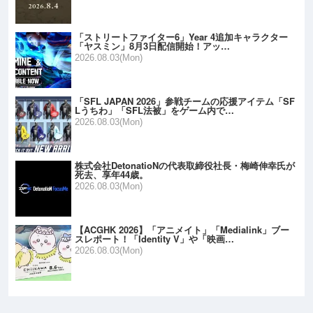
「ストリートファイター6」Year 4追加キャラクター
「ヤスミン」8月3日配信開始！アッ…
2026.08.03(Mon)
「SFL JAPAN 2026」参戦チームの応援アイテム「SF
Lうちわ」「SFL法被」をゲーム内で…
2026.08.03(Mon)
株式会社DetonatioNの代表取締役社長・梅崎伸幸氏が
死去、享年44歳。
2026.08.03(Mon)
【ACGHK 2026】「アニメイト」「Medialink」ブー
スレポート！「Identity V」や「映画…
2026.08.03(Mon)