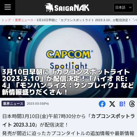
日本語
トップ
業界ニュース
3月10日早朝に「カプコンスポットライト 2023.3.10」が配信決定
>
>
3月10日早朝に「カプコンスポットライト
2023.3.10」が配信決定！「バイオ RE:
4」「モンハンライズ：サンブレイク」など
新情報盛りだくさん！
B!
業界ニュース
2023.03.03(Fri)
日本時間3月10日(金)午前7時30分から「
カプコンスポットラ
イト 2023.3.10
」が配信決定！
発売が間近に迫ったカプコンタイトルの追加情報や最新情報