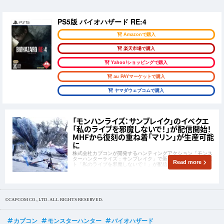
PS5版 バイオハザード RE:4
Amazonで購入
楽天市場で購入
Yahoo!ショッピングで購入
au PAYマーケットで購入
ヤマダウェブコムで購入
「モンハンライズ：サンブレイク」のイベクエ
「私のライブを邪魔しないで！」が配信開始！
MHFから復刻の重ね着「マリン」が生産可能
に
株式会社カプコンが開発するハンティングアクション「モンス
ターハンターライズ：サンブレイク」で新たなイベントクエス
Read more
ト「私のライブを邪魔しないで！」が配信されました！
©CAPCOM CO., LTD. ALL RIGHTS RESERVED.
カプコン
モンスターハンター
バイオハザード