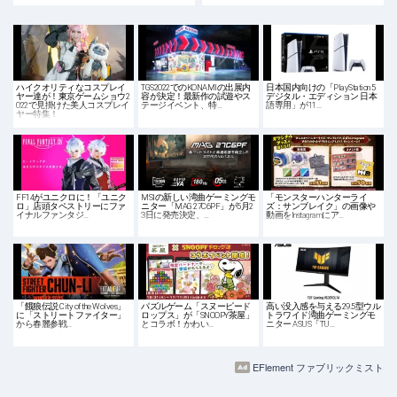
ハイクオリティなコスプレイ
TGS2022でのKONAMIの出展内
日本国内向けの「PlayStation 5
ヤー達が！東京ゲームショウ2
容が決定！最新作の試遊やス
デジタル・エディション 日本
022で見掛けた美人コスプレイ
テージイベント、特…
語専用」が11…
ヤー特集！
FF14がユニクロに！「ユニク
MSIの新しい湾曲ゲーミングモ
「モンスターハンターライ
ロ」店頭タペストリーにファ
ニター「MAG 27C6PF」が5月2
ズ：サンブレイク」の画像や
イナルファンタジ…
3日に発売決定、…
動画をInstagramにア…
「餓狼伝説 City of the Wolves」
パズルゲーム「スヌーピード
高い没入感を与える29.5型ウル
に「ストリートファイター」
ロップス」が「SNOOPY茶屋」
トラワイド湾曲ゲーミングモ
から春麗参戦…
とコラボ！かわい…
ニター ASUS「TU…
EFlement ファブリックミスト