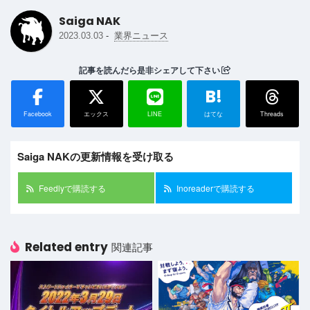
Saiga NAK
-
2023.03.03
業界ニュース
記事を読んだら是非シェアして下さい
B!
Facebook
エックス
LINE
はてな
Threads
Saiga NAKの更新情報を受け取る
Feedlyで購読する
Inoreaderで購読する
Related entry
関連記事