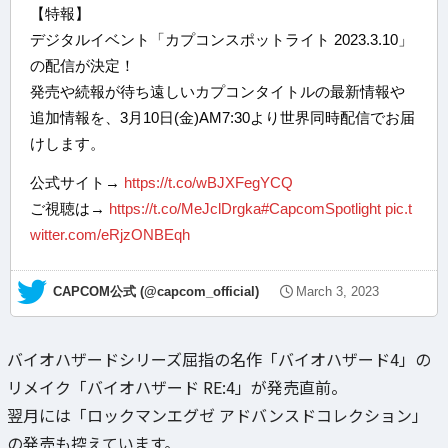
【特報】
デジタルイベント「カプコンスポットライト 2023.3.10」
の配信が決定！
発売や続報が待ち遠しいカプコンタイトルの最新情報や
追加情報を、3月10日(金)AM7:30より世界同時配信でお届
けします。
公式サイト→
https://t.co/wBJXFegYCQ
ご視聴は→
https://t.co/MeJclDrgka
#CapcomSpotlight
pic.t
witter.com/eRjzONBEqh
— CAPCOM公式 (@capcom_official)
March 3, 2023
バイオハザードシリーズ屈指の名作「バイオハザード4」の
リメイク「バイオハザード RE:4」が発売直前。
翌月には「ロックマンエグゼ アドバンスドコレクション」
の発売も控えています。