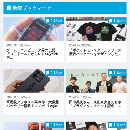
新着ブックマーク
1 User
1 User
2026.07.30(Thu)
2026.07.29(Wed)
ゲーム・コンピュータ界の伝説
「ポケットモンスター」シリーズ
「コモドール」からレトロなY2K
歴代パッケージをデザインした…
デ…
1 User
1 User
2026.07.01(Wed)
2026.06.19(Fri)
軍用級タフネス＆高冷却・大容量
田中美央さん、東山奈央さんも涙
バッテリー搭載！レノボ「Legio…
「プラグマタ」大ヒット記念！…
1 User
1 User