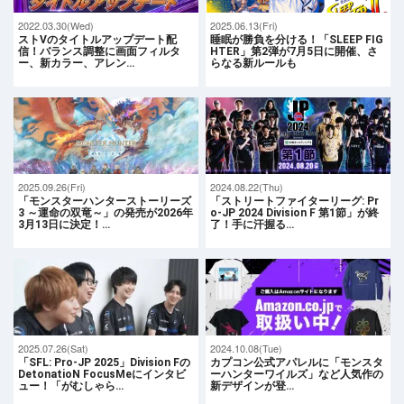
2022.03.30(Wed)
2025.06.13(Fri)
ストVのタイトルアップデート配
睡眠が勝負を分ける！「SLEEP FIG
信！バランス調整に画面フィルタ
HTER」第2弾が7月5日に開催、さ
ー、新カラー、アレン…
らなる新ルールも
2025.09.26(Fri)
2024.08.22(Thu)
「モンスターハンターストーリーズ
「ストリートファイターリーグ: Pr
3 ～運命の双竜～」の発売が2026年
o-JP 2024 Division F 第1節」が終
3月13日に決定！…
了！手に汗握る…
2025.07.26(Sat)
2024.10.08(Tue)
「SFL: Pro-JP 2025」Division Fの
カプコン公式アパレルに「モンスタ
DetonatioN FocusMeにインタビ
ーハンターワイルズ」など人気作の
ュー！「がむしゃら…
新デザインが登…