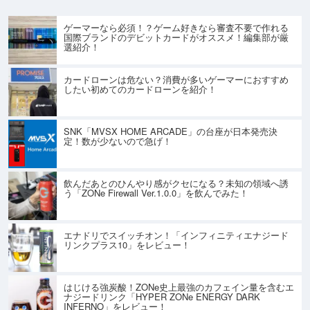
ゲーマーなら必須！？ゲーム好きなら審査不要で作れる
国際ブランドのデビットカードがオススメ！編集部が厳
選紹介！
カードローンは危ない？消費が多いゲーマーにおすすめ
したい初めてのカードローンを紹介！
SNK「MVSX HOME ARCADE」の台座が日本発売決
定！数が少ないので急げ！
飲んだあとのひんやり感がクセになる？未知の領域へ誘
う「ZONe Firewall Ver.1.0.0」を飲んでみた！
エナドリでスイッチオン！「インフィニティエナジード
リンクプラス10」をレビュー！
はじける強炭酸！ZONe史上最強のカフェイン量を含むエ
ナジードリンク「HYPER ZONe ENERGY DARK
INFERNO」をレビュー！