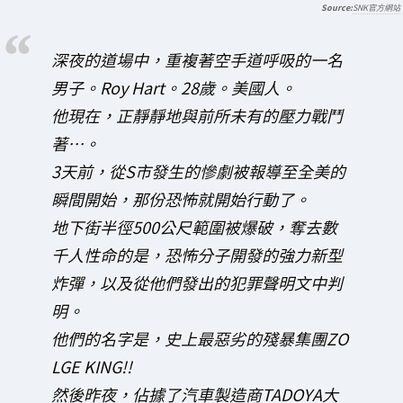
SNK官方網站
深夜的道場中，重複著空手道呼吸的一名
男子。Roy Hart。28歲。美國人。
他現在，正靜靜地與前所未有的壓力戰鬥
著…。
3天前，從S市發生的慘劇被報導至全美的
瞬間開始，那份恐怖就開始行動了。
地下街半徑500公尺範圍被爆破，奪去數
千人性命的是，恐怖分子開發的強力新型
炸彈，以及從他們發出的犯罪聲明文中判
明。
他們的名字是，史上最惡劣的殘暴集團ZO
LGE KING!!
然後昨夜，佔據了汽車製造商TADOYA大