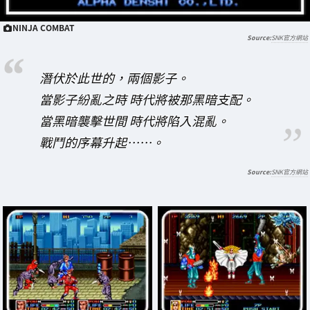
NINJA COMBAT
SNK官方網站
潛伏於此世的，兩個影子。
當影子紛亂之時 時代將被那黑暗支配。
當黑暗襲擊世間 時代將陷入混亂。
戰鬥的序幕升起……。
SNK官方網站