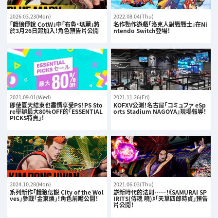
2026.03.23(Mon)
2022.08.04(Thu)
「餓狼傳說 CotW」中「布魯・瑪麗」將
名作動作遊戲「洛克人對戰戰士」在Ni
於3月26日起加入！角色預告片公開
ntendo Switch登場！
2021.09.01(Wed)
2021.11.26(Fri)
即使夏天結束也盡情享受PS！PS Sto
KOFXV公測！名古屋「コミュファ eSp
re舉辦最大80%OFF的「ESSENTIAL
orts Stadium NAGOYA」現場報導！
PICKS特賣」！
2024.10.28(Mon)
2021.06.03(Thu)
系列新作「餓狼伝説 City of the Wol
嶄新時代的法則……！《SAMURAI SP
ves」參戰「金東煥」！角色前瞻公開！
IRITS(侍魂 曉)》「天草四郎時貞」預告
片公開！