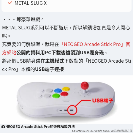
METAL SLUG X
・・・等豪華遊戲。
METAL SLUG系列可以不斷遊玩，所以解鎖增加真是令人開心
呢。
究竟要如何解鎖呢，就是在
「NEOGEO Arcade Stick Pro」官
方網站
公開的資料用PC下載後複製到USB隨身碟
。
將那個USB隨身碟在
主機模式
下啟動的「NEOGEO Arcade Sti
ck Pro」本體的
USB端子連接
NEOGEO Arcade Stick Pro的遊戲解鎖方法
NEOGEO Arcade Stick Pro的遊戲解鎖方法