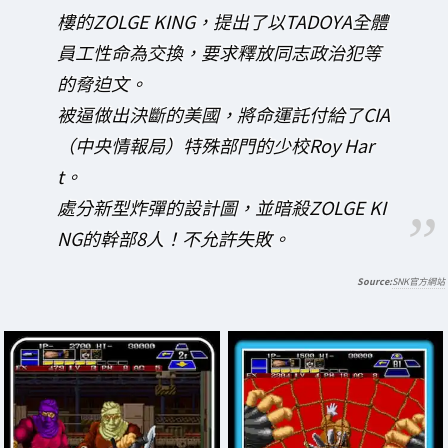
樓的ZOLGE KING，提出了以TADOYA全體
員工性命為交換，要求釋放同志政治犯等
的脅迫文。
被逼做出決斷的美國，將命運託付給了CIA
（中央情報局）特殊部門的少校Roy Har
t。
處分新型炸彈的設計圖，並暗殺ZOLGE KI
NG的幹部8人！不允許失敗。
SNK官方網站