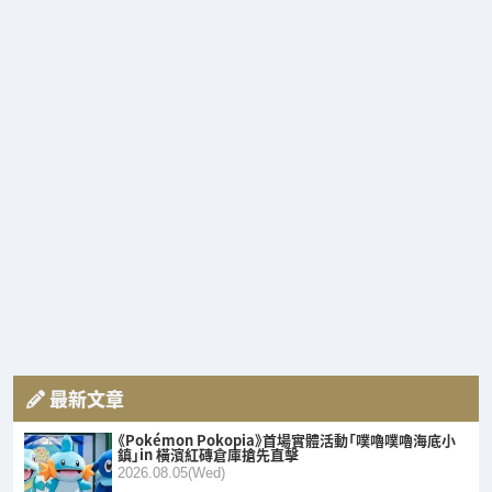
最新文章
《Pokémon Pokopia》首場實體活動「噗嚕噗嚕海底小
鎮」in 橫濱紅磚倉庫搶先直擊
2026.08.05(Wed)