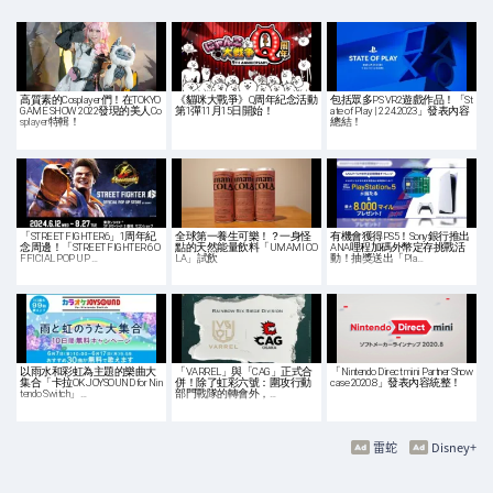
高質素的Cosplayer們！在TOKYO
《貓咪大戰爭》Q周年紀念活動
包括眾多PS VR2遊戲作品！「St
GAME SHOW 2022發現的美人Co
第1彈11月15日開始！
ate of Play | 2.24.2023」發表內容
splayer特輯！
總結！
「STREET FIGHTER6」1周年紀
全球第一養生可樂！？一身怪
有機會獲得PS5！Sony銀行推出
念周邊！「STREET FIGHTER 6 O
點的天然能量飲料「UMAMI CO
ANA哩程加碼外幣定存挑戰活
FFICIAL POP UP …
LA」試飲
動！抽獎送出「Pla…
以雨水和彩虹為主題的樂曲大
「VARREL」與「CAG」正式合
「Nintendo Direct mini Partner Show
集合「卡拉OK JOYSOUND for Nin
併！除了虹彩六號：圍攻行動
case 2020.8」發表內容統整！
tendo Switch」…
部門戰隊的轉會外，…
雷蛇
Disney+