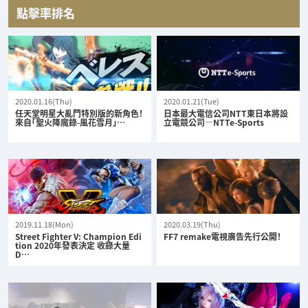
點擊率排名
2020.01.16(Thu)
2020.01.21(Tue)
任天堂明星大亂鬥特別版的新角色！
日本最大電信公司NTT東日本將設
來自「聖火降魔錄-風花雪月」…
立電競公司—NTTe-Sports
2019.11.18(Mon)
2020.03.19(Thu)
Street Fighter V: Champion Edi
FF7 remake電視廣告先行公開！
tion 2020年發表決定 收錄大量
D…