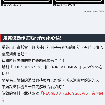
ニンジャコンバット
ニンジャコンバット
SNK官方網站
用爽快動作遊戲refresh心情！
受外出自肅影響，無法外出的日子長期持續的話，有時心情也
會感到低落吧。
這種時候
爽快的動作遊戲
就最適合了！
解鎖「THE SUPER SPY」和「NINJA COMBAT」來refresh心
情吧！
至今為止解鎖的遊戲也持續可以解鎖，所以還沒解鎖過的人，
不妨趁這個機會一口氣解鎖看看如何？
解鎖的資料下載請確認
「NEOGEO Arcade Stick Pro」官方網
站
！