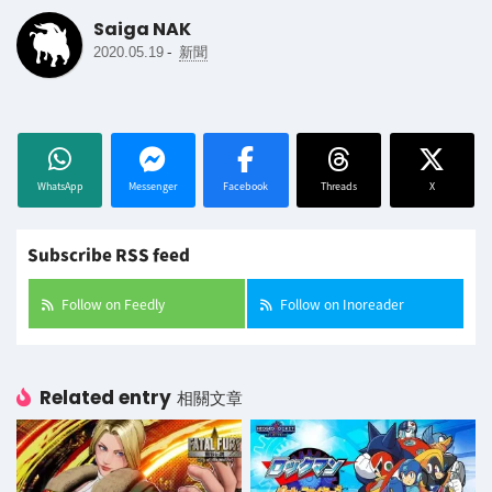
Saiga NAK
-
2020.05.19
新聞
WhatsApp
Messenger
Facebook
Threads
X
Subscribe RSS feed
Follow on Feedly
Follow on Inoreader
Related entry
相關文章